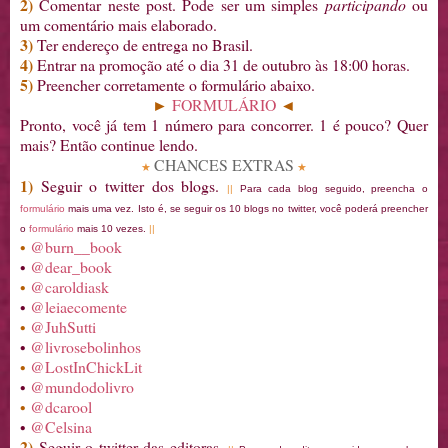
2)
Comentar neste post. Pode ser um simples
participando
ou
um comentário mais elaborado.
3)
Ter endereço de entrega no Brasil.
4)
Entrar na promoção até o dia 31 de outubro às 18:00 horas.
5)
Preencher corretamente o formulário abaixo.
►
FORMULÁRIO
◄
Pronto, você já tem 1 número para concorrer. 1 é pouco? Quer
mais? Então continue lendo.
CHANCES EXTRAS
★
★
1)
Seguir o twitter dos blogs.
||
Para cada blog seguido, preencha o
formulário
mais uma vez. Isto é, se seguir os 10 blogs no twitter, você poderá preencher
o
formulário
mais 10 vezes.
||
•
@burn__book
•
@dear_book
•
@caroldiask
•
@leiaecomente
•
@JuhSutti
•
@livrosebolinhos
•
@LostInChickLit
•
@mundodolivro
•
@dcarool
•
@Celsina
2)
Seguir o twitter das editoras.