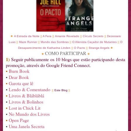
★
A Estrada da Noite
||
A Fera
||
Amante Revelado
||
Círculo Secreto
||
Dezesseis
Luas
||
Maze Runner
||
Mundo das Sombras
||
O Alienista Caçador de Mutantes
||
O
★
Desaparecimento de Katharina Linden
||
O Pacto
||
Strange Angels
COMO PARTICIPAR
★
★
1)
Seguir publicamente os 10 blogs que estão participando desta
promoção, através do Google Friend Connect.
•
Burn Book
•
Dear Book
•
Garota que lê
•
Lendo & Comentando
||
Este Blog
||
•
Livros & Blábláblá
•
Livros & Bolinhos
•
Lost in Chick Lit
•
No Mundo dos Livros
•
Open Page
•
Uma Janela Secreta