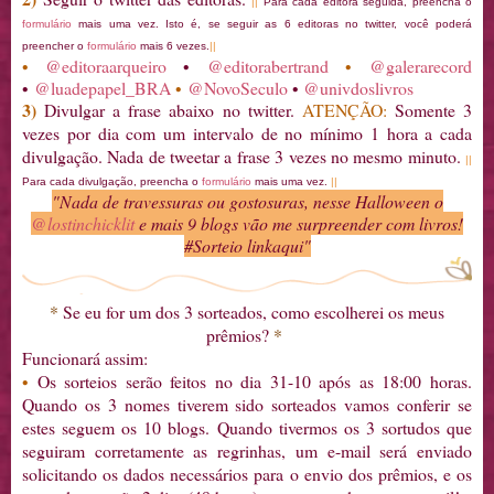
||
Para cada editora seguida, preencha o
formulário
mais uma vez. Isto é, se seguir as 6 editoras no twitter, você poderá
preencher o
formulário
mais 6 vezes.
||
•
@editoraarqueiro
•
@editorabertrand
•
@galerarecord
•
@luadepapel_BRA
•
@NovoSeculo
•
@univdoslivros
3)
Divulgar a frase abaixo no twitter.
ATENÇÃO:
Somente 3
vezes por dia com um intervalo de no mínimo 1 hora a cada
divulgação. Nada de tweetar a frase 3 vezes no mesmo minuto.
||
Para cada divulgação, preencha o
formulário
mais uma vez.
||
"Nada de travessuras ou gostosuras, nesse Halloween o
@lostinchicklit
e mais 9 blogs vão me surpreender com livros!
#Sorteio linkaqui"
*
Se eu for um dos 3 sorteados, como escolherei os meus
prêmios?
*
Funcionará assim:
•
Os sorteios serão feitos no dia 31-10 após as 18:00 horas.
Quando os 3 nomes tiverem sido sorteados vamos conferir se
estes seguem os 10 blogs. Quando tivermos os 3 sortudos que
seguiram corretamente as regrinhas, um e-mail será enviado
solicitando os dados necessários para o envio dos prêmios, e os