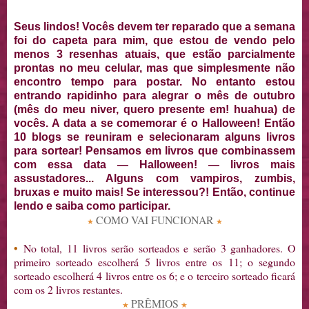
Seus lindos! Vocês devem ter reparado que a semana
foi do capeta para mim, que estou de vendo pelo
menos 3 resenhas atuais, que estão parcialmente
prontas no meu celular, mas que simplesmente não
encontro tempo para postar. No entanto estou
entrando rapidinho para alegrar o mês de outubro
(mês do meu niver, quero presente em! huahua) de
vocês. A data a se comemorar é o Halloween! Então
10 blogs se reuniram e selecionaram alguns livros
para sortear! Pensamos em livros que combinassem
com essa data — Halloween! — livros mais
assustadores... Alguns com vampiros, zumbis,
bruxas e muito mais! Se interessou?! Então, continue
lendo e saiba como participar.
COMO VAI FUNCIONAR
★
★
•
No total, 11 livros serão sorteados e serão 3 ganhadores. O
primeiro sorteado escolherá 5 livros entre os 11; o segundo
sorteado escolherá 4 livros entre os 6; e o terceiro sorteado ficará
com os 2 livros restantes.
PRÊMIOS
★
★