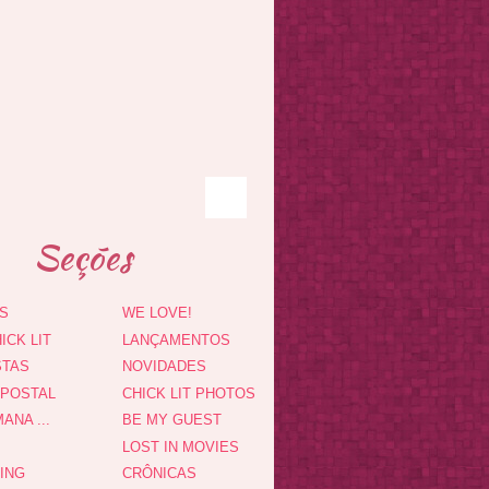
Seções
S
WE LOVE!
ICK LIT
LANÇAMENTOS
STAS
NOVIDADES
 POSTAL
CHICK LIT PHOTOS
ANA ...
BE MY GUEST
LOST IN MOVIES
DING
CRÔNICAS