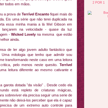
2 POR 1
 ter todos em mãos.
u a prova de
Terrível Encanto
fiquei mais do
iada. Eis uma série que não terei duplicada na
orta essa minha mania a lá Mel Gibson em
s lançarem na velocidade - quase da luz
agem -
Wicked Lovely
na mesma que estão
melhor ainda.
sa de ler algo jovem adulto fantástico que
s. Uma mitologia que tenho que admitir sou
 me transformando neste caso em uma leitora
critica, pelo menos neste quesito.
Terrível
uma leitura diferente ao mesmo cativante e
a garota dotada "da visão" . Desde cedo ela
do está repleto de criaturas mágicas,
ra sobreviver ela precisa seguir uma serie de
camente não deixá-los perceber que ela é capaz
 precisa de um extremo auto controle para