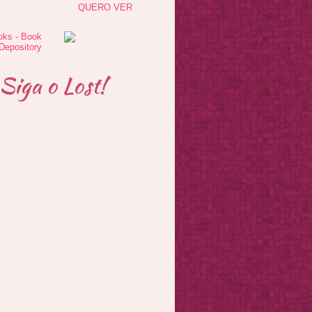
QUERO VER
Siga o Lost!