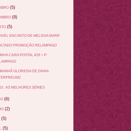
(5)
UBRO
(8)
EMBRO
(5)
STO
IVEL ENCANTO DE MELISSA MARR
ULTADO PROMOÇÃO RELAMPAGO
INHA CAIXA POSTAL #26 + P .
LAMPAGO
MANHÃ GLORIOSA DE DIANA
TERFREUND
10 : AS MELHORES SÉRIES
(6)
HO
(2)
HO
(5)
(5)
L