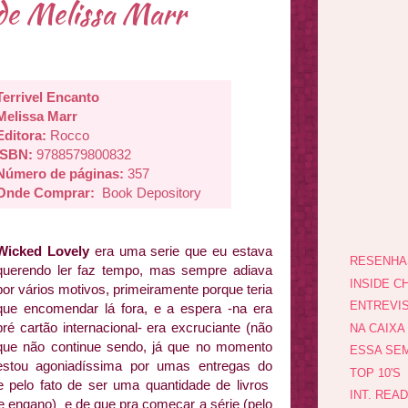
 de Melissa Marr
Terrivel Encanto
Melissa Marr
Editora:
Rocco
ISBN:
9788579800832
Número de páginas:
357
Onde Comprar:
Book Depository
Wicked Lovely
era uma serie que eu estava
RESENHA
querendo ler faz tempo, mas sempre adiava
INSIDE CH
por vários motivos, primeiramente porque teria
ENTREVI
que encomendar lá fora, e a espera -na era
pré cartão internacional- era excruciante (não
NA CAIXA
que não continue sendo, já que no momento
ESSA SEM
estou agoniadíssima por umas entregas do
TOP 10'S
e pelo fato de ser uma quantidade de livros
INT. REA
 engano) e de que pra começar a série (pelo