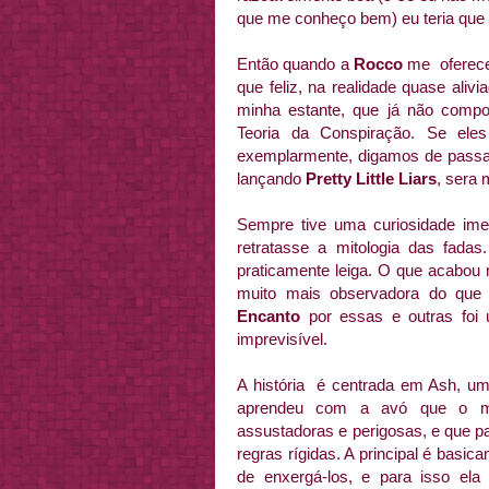
que me conheço bem) eu teria que
Então quando a
Rocco
me oferece
que feliz, na realidade quase aliv
minha estante, que já não comp
Teoria da Conspiração. Se ele
exemplarmente, digamos de pass
lançando
Pretty Little Liars
, sera 
Sempre tive uma curiosidade imen
retratasse a mitologia das fada
praticamente leiga. O que acabou
muito mais observadora do que 
Encanto
por essas e outras foi 
imprevisível.
A história é centrada em Ash, um
aprendeu com a avó que o mun
assustadoras e perigosas, e que pa
regras rígidas. A principal é basi
de enxergá-los, e para isso ela