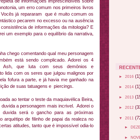
epleta de informações imprescindíveis sobre
monotonia, um erro comum nos primeiros livros
. Vocês já repararam que é muito comum os
fantástico pecarem no excesso ou na ausência
e consistência de informações da mitologia? E
ei um exemplo para o equilíbrio da narrativa,
enha chego comentando qual meu personagem
também está sendo complicado. Adorei os 4
te. Ash, que luta com seus demônios e
RECENT
o lida com os seres que julgou malignos por
(1
►
2016
ela fofura a parte, e já havia me ganhado na
rição de suas tatuagens e piercings.
(1
►
2014
(1
►
2013
çoada ao tentar o teste da maquiavélica Beira,
m duvida a personagem mais incrivel. Adorei o
(3
►
2012
em duvida será o gancho para as próximas
(7
▼
2011
arquétipo de filinho de papai da realeza no
ertas atitudes, tanto que é impossível odia-lo
►
DEZ
►
NOV