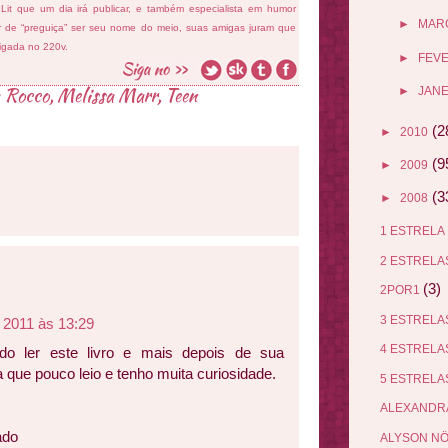
 Lit que um dia irá publicar, e também especialista em humor
►
MAR
ar de “preguiça” ser seu nome do meio, suas amigas juram que
ligada no 220v.
►
FEV
a Rocco
,
Melissa Marr
,
Teen
►
JANE
(2
►
2010
(9
►
2009
(3
►
2008
1 ESTRELA
2 ESTREL
(3)
2POR1
3 ESTREL
 2011 às 13:29
4 ESTREL
do ler este livro e mais depois de sua
 que pouco leio e tenho muita curiosidade.
5 ESTREL
ALEXANDR
ado
ALYSON N