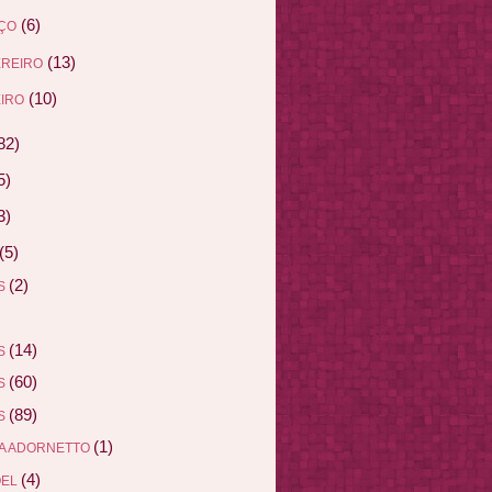
(6)
ÇO
(13)
EREIRO
(10)
IRO
82)
5)
3)
(5)
(2)
AS
(14)
AS
(60)
AS
(89)
AS
(1)
A ADORNETTO
(4)
ÖEL