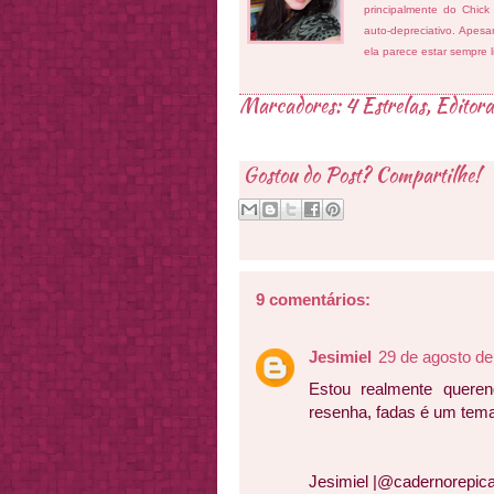
principalmente do Chick
auto-depreciativo. Apes
ela parece estar sempre 
Marcadores:
4 Estrelas
,
Editor
Gostou do Post? Compartilhe!
9 comentários:
Jesimiel
29 de agosto de
Estou realmente queren
resenha, fadas é um tema
Jesimiel |@cadernorepic