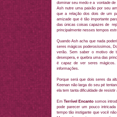
dominar seu medo e a vontade de s
Ash nutre uma paixão por seu a
que a relação dos dois de um p
amizade que é tão importante para
das únicas coisas capazes de repe
principalmente nesses tempos estr
Quando Ash acha que nada poderia 
seres mágicos poderosíssimos, Don
verão. Sem saber o motivo de 
desespera, e quebra uma das princ
é capaz de ver seres mágicos.
informações.
Porque será que dois seres da alt
Keenan não larga do seu pé tenta
ela tem tanta dificuldade de resist
Em
Terrível Encanto
somos introd
pode parecer um pouco intricada
tempo tão instigante que você não