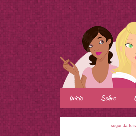
.
Início
Sobre
segunda-feir