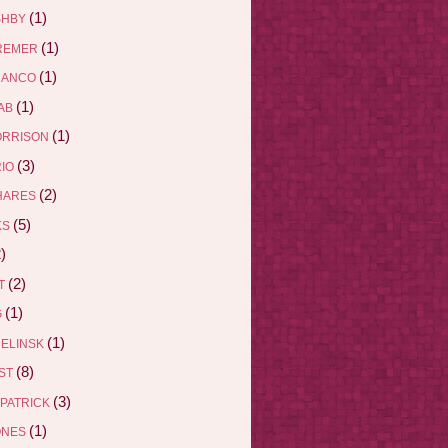
(1)
SHBY
(1)
REMER
(1)
RANCO
(1)
AB
(1)
ORRISON
(3)
RIO
(2)
HARES
(5)
KS
)
(2)
ET
(1)
G
(1)
DELINSK
(8)
EST
(3)
ZPATRICK
(1)
ONES