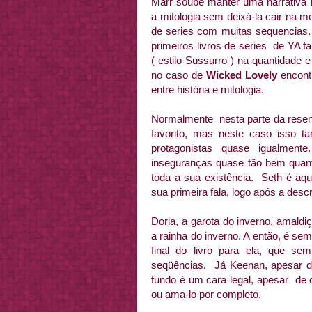
Marr soube manter uma narrativa r
a mitologia sem deixá-la cair na 
de series com muitas sequencias
primeiros livros de series de YA 
( estilo Sussurro ) na quantidade 
no caso de
Wicked Lovely
encontr
entre história e mitologia.
Normalmente nesta parte da res
favorito, mas neste caso isso 
protagonistas quase igualmen
inseguranças quase tão bem quant
toda a sua existência. Seth é aqu
sua primeira fala, logo após a desc
Doria, a garota do inverno, amaldi
a rainha do inverno. A então, é se
final do livro para ela, que s
seqüências. Já Keenan, apesar do 
fundo é um cara legal, apesar de c
ou ama-lo por completo.