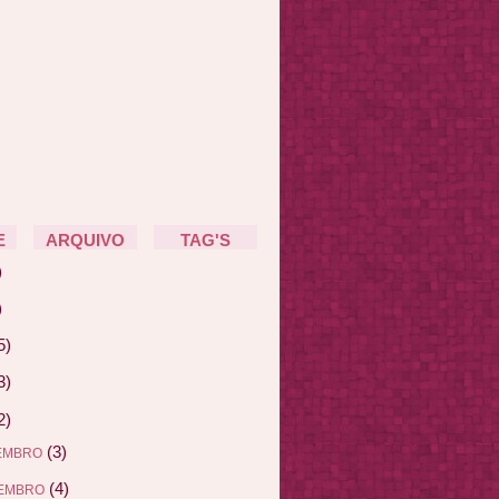
E
ARQUIVO
TAG'S
)
)
5)
3)
2)
(3)
EMBRO
(4)
EMBRO