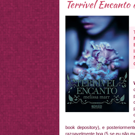
Terrivel Encanto
book depository), e posteriorment
razoavelmente boa (5 se eu não me