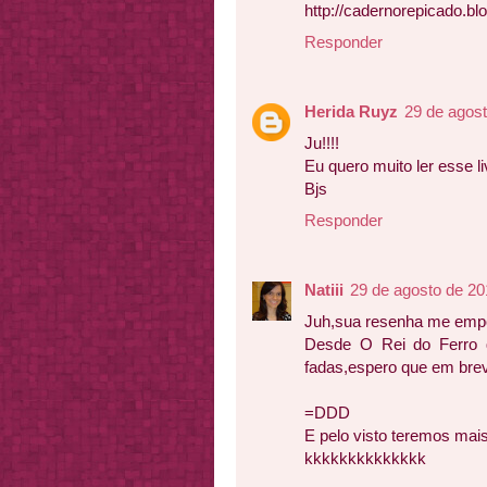
http://cadernorepicado.bl
Responder
Herida Ruyz
29 de agost
Ju!!!!
Eu quero muito ler esse li
Bjs
Responder
Natiii
29 de agosto de 20
Juh,sua resenha me empo
Desde O Rei do Ferro q
fadas,espero que em breve
=DDD
E pelo visto teremos mai
kkkkkkkkkkkkkk