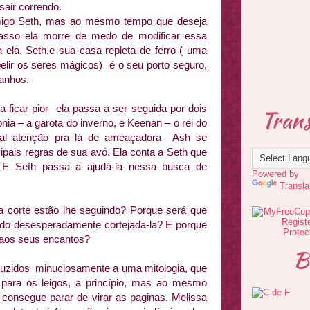
air correndo.
migo Seth, mas ao mesmo tempo que deseja
asso ela morre de medo de modificar essa
 ela. Seth,e sua casa repleta de ferro ( uma
lir os seres mágicos) é o seu porto seguro,
anhos.
ficar pior ela passa a ser seguida por dois
Trans
ia – a garota do inverno, e Keenan – o rei do
tal atenção pra lá de ameaçadora Ash se
ipais regras de sua avó. Ela conta a Seth que
 E Seth passa a ajudá-la nessa busca de
Powered by
Transla
a corte estão lhe seguindo? Porque será que
ndo desesperadamente cortejada-la? E porque
ir aos seus encantos?
B
uzidos minuciosamente a uma mitologia, que
 para os leigos, a princípio, mas ao mesmo
 consegue parar de virar as paginas. Melissa