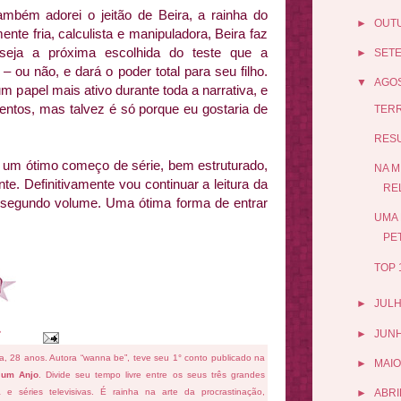
mbém adorei o jeitão de Beira, a rainha do
►
OUT
nte fria, calculista e manipuladora, Beira faz
seja a próxima escolhida do teste que a
►
SET
 ou não, e dará o poder total para seu filho.
▼
AGO
m papel mais ativo durante toda a narrativa, e
entos, mas talvez é só porque eu gostaria de
TERR
RES
e um ótimo começo de série, bem estruturado,
NA M
te. Definitivamente vou continuar a leitura da
RE
o segundo volume. Uma ótima forma de entrar
UMA 
PE
TOP 
►
JUL
►
JUN
fa, 28 anos. Autora “wanna be”, teve seu 1° conto publicado na
►
MAIO
 um Anjo
. Divide seu tempo livre entre os seus três grandes
ema e séries televisivas. É rainha na arte da procrastinação,
►
ABRI