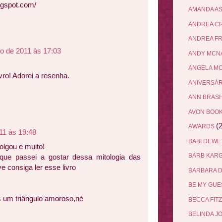
ogspot.com/
AMANDA A
ANDREA C
ANDREA F
o de 2011 às 17:03
ANDY MCN
ANGELA M
vro! Adorei a resenha.
ANIVERSÁ
ANN BRAS
AVON BOO
(2
AWARDS
11 às 19:48
BABI DEW
lgou e muito!
BARB KAR
ue passei a gostar dessa mitologia das
 consiga ler esse livro
BARBARA 
BE MY GU
s um triângulo amoroso,né
BECCA FIT
BELINDA J