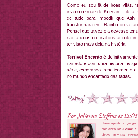
Como eu sou fã de boas vilãs, ta
inverno e mãe de Keenam. Literalme
de tudo para impedir que Ash 
transformará em Rainha do verão –
Pensei que talvez ela devesse ter u
não apenas no final dos acontecim
ter visto mais dela na história.
Terrível Encanto
é definitivament
narrado e com uma história instigan
série, esperando freneticamente 
no mundo encantado das fadas.
Por
Julianna Steffens
às
13:05
Florianopolitana, geogra
coletânea
Meu Amor é
vícios: literatura, cin