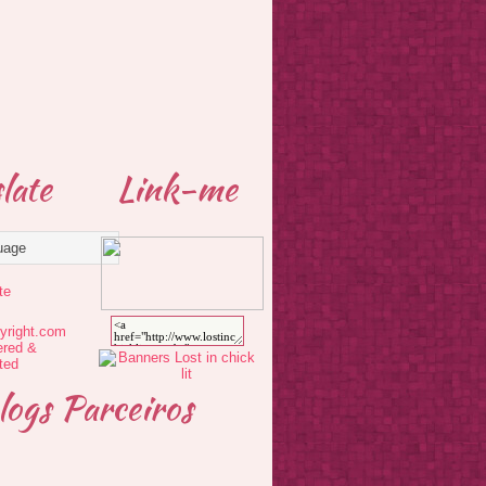
late
Link-me
te
logs Parceiros