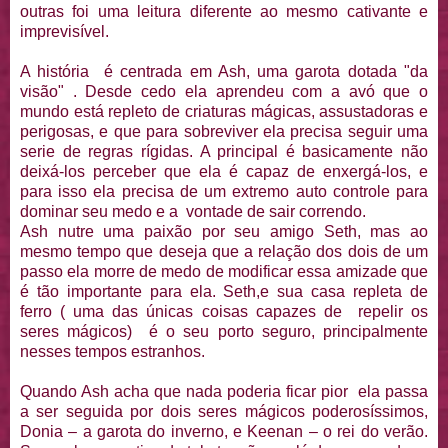
outras foi uma leitura diferente ao mesmo cativante e
imprevisível.
A história é centrada em Ash, uma garota dotada "da
visão" . Desde cedo ela aprendeu com a avó que o
mundo está repleto de criaturas mágicas, assustadoras e
perigosas, e que para sobreviver ela precisa seguir uma
serie de regras rígidas. A principal é basicamente não
deixá-los perceber que ela é capaz de enxergá-los, e
para isso ela precisa de um extremo auto controle para
dominar seu medo e a vontade de sair correndo.
Ash nutre uma paixão por seu amigo Seth, mas ao
mesmo tempo que deseja que a relação dos dois de um
passo ela morre de medo de modificar essa amizade que
é tão importante para ela. Seth,e sua casa repleta de
ferro ( uma das únicas coisas capazes de repelir os
seres mágicos) é o seu porto seguro, principalmente
nesses tempos estranhos.
Quando Ash acha que nada poderia ficar pior ela passa
a ser seguida por dois seres mágicos poderosíssimos,
Donia – a garota do inverno, e Keenan – o rei do verão.