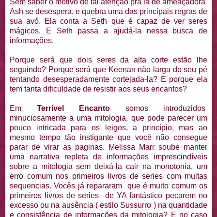
Sem saber o motivo de tal atenção pra lá de ameaçadora
Ash se desespera, e quebra uma das principais regras de
sua avó. Ela conta a Seth que é capaz de ver seres
mágicos. E Seth passa a ajudá-la nessa busca de
informações.
Porque será que dois seres da alta corte estão lhe
seguindo? Porque será que Keenan não larga do seu pé
tentando desesperadamente cortejada-la? E porque ela
tem tanta dificuldade de resistir aos seus encantos?
Em
Terrível Encanto
somos introduzidos
minuciosamente a uma mitologia, que pode parecer um
pouco intricada para os leigos, a princípio, mas ao
mesmo tempo tão instigante que você não consegue
parar de virar as paginas. Melissa Marr soube manter
uma narrativa repleta de informações imprescindíveis
sobre a mitologia sem deixá-la cair na monotonia, um
erro comum nos primeiros livros de series com muitas
sequencias. Vocês já repararam que é muito comum os
primeiros livros de series de YA fantástico pecarem no
excesso ou na ausência ( estilo Sussurro ) na quantidade
e consistência de informações da mitologia? E no caso