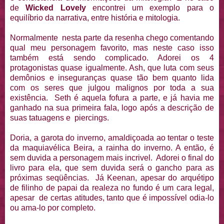
de
Wicked Lovely
encontrei um exemplo para o
equilíbrio da narrativa, entre história e mitologia.
Normalmente nesta parte da resenha chego comentando
qual meu personagem favorito, mas neste caso isso
também está sendo complicado. Adorei os 4
protagonistas quase igualmente. Ash, que luta com seus
demônios e inseguranças quase tão bem quanto lida
com os seres que julgou malignos por toda a sua
existência. Seth é aquela fofura a parte, e já havia me
ganhado na sua primeira fala, logo após a descrição de
suas tatuagens e piercings.
Doria, a garota do inverno, amaldiçoada ao tentar o teste
da maquiavélica Beira, a rainha do inverno. A então, é
sem duvida a personagem mais incrivel. Adorei o final do
livro para ela, que sem duvida será o gancho para as
próximas seqüências. Já Keenan, apesar do arquétipo
de filinho de papai da realeza no fundo é um cara legal,
apesar de certas atitudes, tanto que é impossível odia-lo
ou ama-lo por completo.