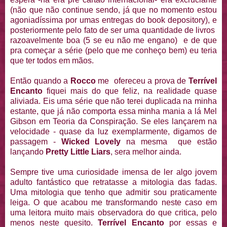
(não que não continue sendo, já que no momento estou
agoniadíssima por umas entregas do book depository), e
posteriormente pelo fato de ser uma quantidade de livros
razoavelmente boa (5 se eu não me engano) e de que
pra começar a série (pelo que me conheço bem) eu teria
que ter todos em mãos.
Então quando a
Rocco
me ofereceu a prova de
Terrível
Encanto
fiquei mais do que feliz, na realidade quase
aliviada. Eis uma série que não terei duplicada na minha
estante, que já não comporta essa minha mania a lá Mel
Gibson em Teoria da Conspiração. Se eles lançarem na
velocidade - quase da luz exemplarmente, digamos de
passagem -
Wicked Lovely
na mesma que estão
lançando
Pretty Little Liars
, sera melhor ainda.
Sempre tive uma curiosidade imensa de ler algo jovem
adulto fantástico que retratasse a mitologia das fadas.
Uma mitologia que tenho que admitir sou praticamente
leiga. O que acabou me transformando neste caso em
uma leitora muito mais observadora do que critica, pelo
menos neste quesito.
Terrível Encanto
por essas e