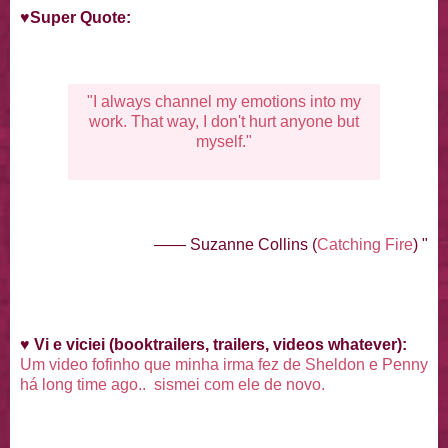
♥
Super Quote:
"I always channel my emotions into my
work. That way, I don't hurt anyone but
myself."
—— Suzanne Collins (
Catching Fire
) "
♥
Vi e viciei (booktrailers, trailers, videos whatever):
Um video fofinho que minha irma fez de Sheldon e Penny
há long time ago.. sismei com ele de novo.