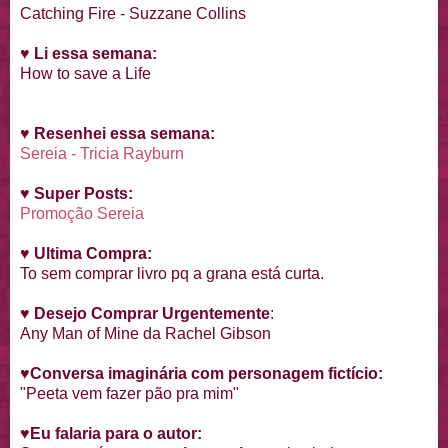
Catching Fire - Suzzane Collins
♥
Li essa semana:
How to save a Life
♥
Resenhei essa semana:
Sereia - Tricia Rayburn
♥
Super Posts:
Promoção Sereia
♥
Ultima Compra:
To sem comprar livro pq a grana está curta.
♥
Desejo Comprar Urgentemente
:
Any Man of Mine da Rachel Gibson
♥
Conversa imaginária com personagem fictício:
"Peeta vem fazer pão pra mim"
♥
Eu falaria para o autor: