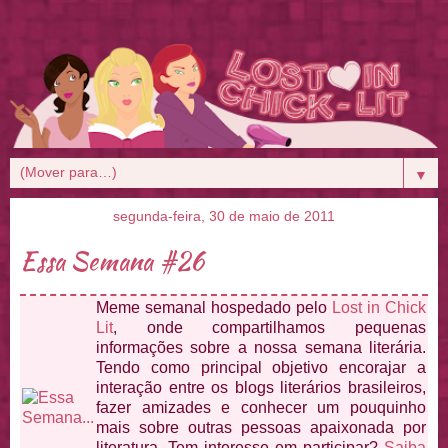
▼
segunda-feira, 30 de maio de 2011
Essa Semana #26
Meme semanal hospedado pelo
Lost in Chick
Lit
, onde compartilhamos pequenas
informações sobre a nossa semana literária.
Tendo como principal objetivo encorajar a
interação entre os blogs literários brasileiros,
fazer amizades e conhecer um pouquinho
mais sobre outras pessoas apaixonada por
literatura. Tem interesse em participar?
Saiba