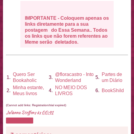
IMPORTANTE - Coloquem apenas os
links diretamente para a sua
postagem do Essa Semana.. Todos
os links que não forem referentes ao
Meme serão deletados.
Quero Ser
@floracastro - Into
Partes de
1.
3.
5.
Bookaholic
Wonderland
um Diário
Minha estante,
NO MEIO DOS
2.
4.
6.
BookShild
Meus livros
LIVROS
(Cannot add links: Registration/trial expired)
Julianna Steffens
às
00:41
Compartilhar