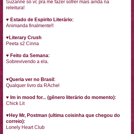
Suzanne só vc pra me fazer sofrer mais ainda na
releitura!
♥
Estado de Espirito Literário:
Animanda finalmente!!
♥
Literary Crush
Peeta s2 Cinna
♥ Feito da Semana:
Sobrevivendo a ela.
♥Queria ver no Brasil:
Qualquer livro da RAchel
♥ Im in mood for... (gênero literário do momento):
Chick Lit
♥
Hey Mr, Postman (ultima coisinha que chegou do
correio):
Lonely Heart Club