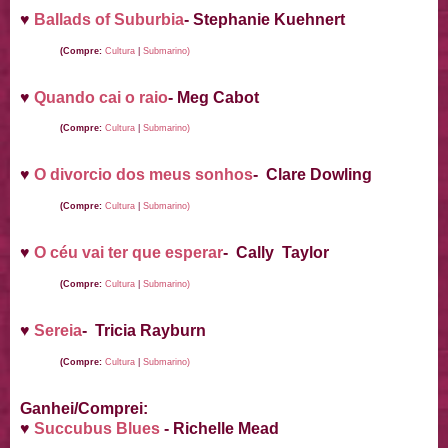
♥
Ballads of Suburbia
- Stephanie Kuehnert
(Compre:
Cultura
|
Submarino)
♥
Quando cai o raio
- Meg Cabot
(Compre:
Cultura
|
Submarino)
♥
O divorcio dos meus sonhos
- Clare Dowling
(Compre:
Cultura
|
Submarino)
♥
O céu vai ter que esperar
- Cally Taylor
(Compre:
Cultura
|
Submarino)
♥
Sereia
- Tricia Rayburn
(Compre:
Cultura
|
Submarino)
Ganhei/Comprei:
♥
Succubus Blues
- Richelle Mead