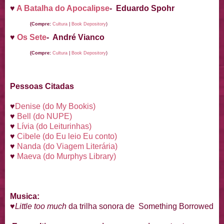
♥
A Batalha do Apocalipse
- Eduardo Spohr
(Compre:
Cultura
|
Book Depository
)
♥
Os Sete
- André Vianco
(Compre:
Cultura
|
Book Depository
)
Pessoas Citadas
♥
Denise (do My Bookis)
♥
Bell (do NUPE)
♥
Lívia (do Leiturinhas)
♥
Cibele (do Eu leio Eu conto)
♥
Nanda (do Viagem Literária)
♥
Maeva (do Murphys Library)
Musica:
♥
Little too much
da trilha sonora de Something Borrowed