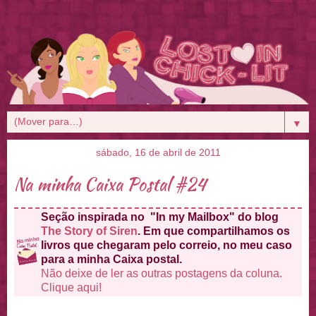
▼
sábado, 16 de abril de 2011
Na minha Caixa Postal #24
Seção inspirada no "In my Mailbox" do blog
The Story of Siren
. Em que compartilhamos os
livros que chegaram pelo correio, no meu caso
para a minha Caixa postal.
Não deixe de ler as outras postagens da coluna.
Clique aqui!