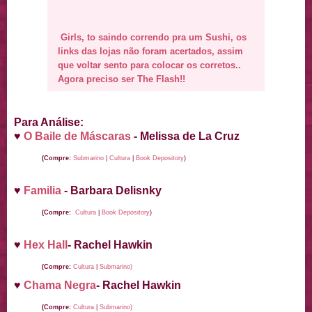
Girls, to saindo correndo pra um Sushi, os
links das lojas não foram acertados, assim
que voltar sento para colocar os corretos..
Agora preciso ser The Flash!!
Para Análise:
♥
O Baile de Máscaras
-
Melissa de La Cruz
(Compre:
Submarino
|
Cultura
|
Book Depository
)
♥
Familia
- Barbara Delisnky
(Compre:
Cultura
|
Book Depository
)
♥
Hex Hall
- Rachel Hawkin
(Compre:
Cultura
|
Submarino)
♥
Chama Negra
- Rachel Hawkin
(Compre:
Cultura
|
Submarino)