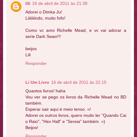
lili
16 de abril de 2011 às 21:38
Adorei o Dimka Ju!
Liiiiiiiindo, muito fofo!
Como vc amo Richelle Mead, e vc vai adorar a
serie Dark Swan!!!
beijos
Lili
Responder
Li Um Livro
16 de abril de 2011 às 22:15
Quantos livros! haha
Vou ver se pego os livros da Richelle Mead no BD
também.
Esperar sair aqui é meio tenso. =/
Adorei os outros livros, quero muito ler "Quando Cai
o Raio", "Hex Hall" e "Sereia" também. =)
Beijos!
Responder