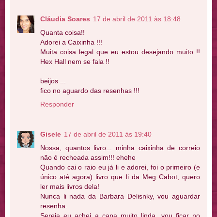
Cláudia Soares
17 de abril de 2011 às 18:48
Quanta coisa!!
Adorei a Caixinha !!!
Muita coisa legal que eu estou desejando muito !!
Hex Hall nem se fala !!
beijos ...
fico no aguardo das resenhas !!!
Responder
Gisele
17 de abril de 2011 às 19:40
Nossa, quantos livro... minha caixinha de correio
não é recheada assim!!! ehehe
Quando cai o raio eu já li e adorei, foi o primeiro (e
único até agora) livro que li da Meg Cabot, quero
ler mais livros dela!
Nunca li nada da Barbara Delisnky, vou aguardar
resenha.
Sereia eu achei a capa muito linda, vou ficar no