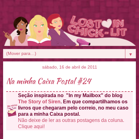
▼
sábado, 16 de abril de 2011
Na minha Caixa Postal #24
Seção inspirada no "In my Mailbox" do blog
The Story of Siren
. Em que compartilhamos os
livros que chegaram pelo correio, no meu caso
para a minha Caixa postal.
Não deixe de ler as outras postagens da coluna.
Clique aqui!