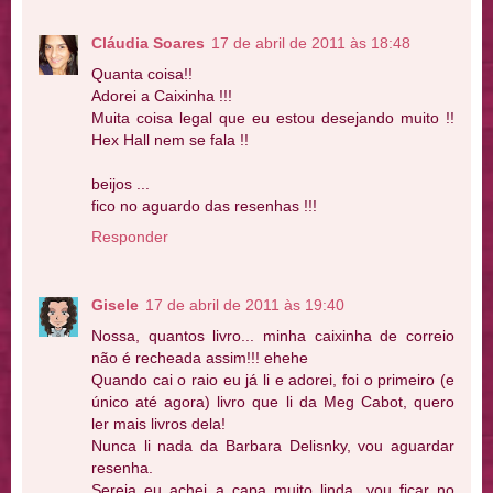
Cláudia Soares
17 de abril de 2011 às 18:48
Quanta coisa!!
Adorei a Caixinha !!!
Muita coisa legal que eu estou desejando muito !!
Hex Hall nem se fala !!
beijos ...
fico no aguardo das resenhas !!!
Responder
Gisele
17 de abril de 2011 às 19:40
Nossa, quantos livro... minha caixinha de correio
não é recheada assim!!! ehehe
Quando cai o raio eu já li e adorei, foi o primeiro (e
único até agora) livro que li da Meg Cabot, quero
ler mais livros dela!
Nunca li nada da Barbara Delisnky, vou aguardar
resenha.
Sereia eu achei a capa muito linda, vou ficar no