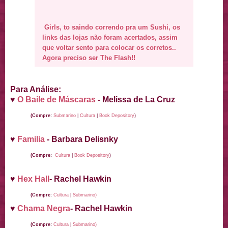
Girls, to saindo correndo pra um Sushi, os
links das lojas não foram acertados, assim
que voltar sento para colocar os corretos..
Agora preciso ser The Flash!!
Para Análise:
♥
O Baile de Máscaras
-
Melissa de La Cruz
(Compre:
Submarino
|
Cultura
|
Book Depository
)
♥
Familia
- Barbara Delisnky
(Compre:
Cultura
|
Book Depository
)
♥
Hex Hall
- Rachel Hawkin
(Compre:
Cultura
|
Submarino)
♥
Chama Negra
- Rachel Hawkin
(Compre:
Cultura
|
Submarino)