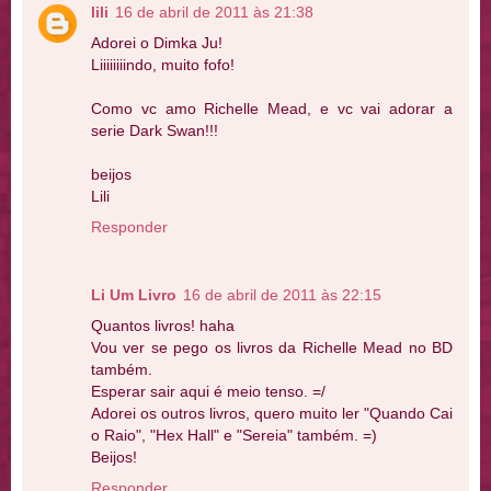
lili
16 de abril de 2011 às 21:38
Adorei o Dimka Ju!
Liiiiiiiindo, muito fofo!
Como vc amo Richelle Mead, e vc vai adorar a
serie Dark Swan!!!
beijos
Lili
Responder
Li Um Livro
16 de abril de 2011 às 22:15
Quantos livros! haha
Vou ver se pego os livros da Richelle Mead no BD
também.
Esperar sair aqui é meio tenso. =/
Adorei os outros livros, quero muito ler "Quando Cai
o Raio", "Hex Hall" e "Sereia" também. =)
Beijos!
Responder