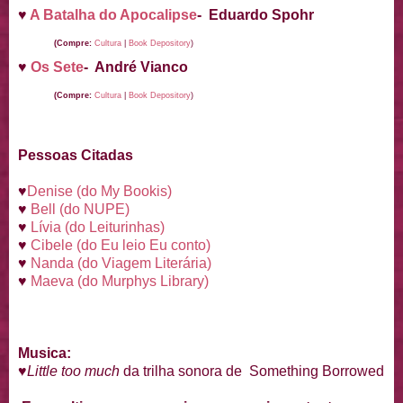
♥
A Batalha do Apocalipse
- Eduardo Spohr
(Compre:
Cultura
|
Book Depository
)
♥
Os Sete
- André Vianco
(Compre:
Cultura
|
Book Depository
)
Pessoas Citadas
♥
Denise (do My Bookis)
♥
Bell (do NUPE)
♥
Lívia (do Leiturinhas)
♥
Cibele (do Eu leio Eu conto)
♥
Nanda (do Viagem Literária)
♥
Maeva (do Murphys Library)
Musica:
♥
Little too much
da trilha sonora de Something Borrowed