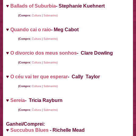
♥
Ballads of Suburbia
- Stephanie Kuehnert
(Compre:
Cultura
|
Submarino)
♥
Quando cai o raio
- Meg Cabot
(Compre:
Cultura
|
Submarino)
♥
O divorcio dos meus sonhos
- Clare Dowling
(Compre:
Cultura
|
Submarino)
♥
O céu vai ter que esperar
- Cally Taylor
(Compre:
Cultura
|
Submarino)
♥
Sereia
- Tricia Rayburn
(Compre:
Cultura
|
Submarino)
Ganhei/Comprei:
♥
Succubus Blues
- Richelle Mead