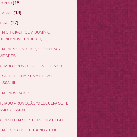
(18)
EMBRO
(18)
EMBRO
(17)
UBRO
 IN CHICK-LIT COM DOMÍNIO
ÓPRIO: NOVO ENDEREÇO
 IN.. NOVO ENDEREÇO E OUTRAS
VIDADES
LTADO PROMOÇÃO LOST + PRACY
ISO TE CONTAR UMA COISA DE
ISSA HILL
 IN... NOVIDADES
LTADO PROMOÇÃO "DESCULPA SE TE
AMO DE AMOR"
E NÃO TEM SORTE DA LEILA REGO
IN ...DESAFIO LITERÁRIO 2010!!