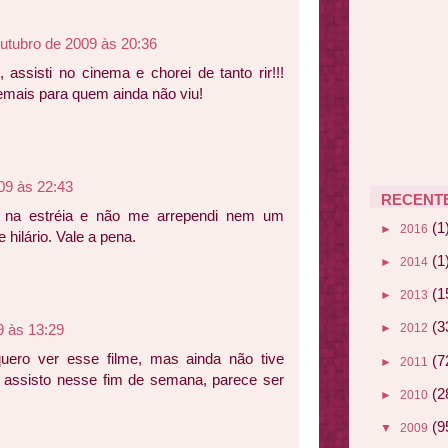
utubro de 2009 às 20:36
 assisti no cinema e chorei de tanto rir!!!
mais para quem ainda não viu!
09 às 22:43
RECENT
i na estréia e não me arrependi nem um
(1
►
2016
 hilário. Vale a pena.
(1
►
2014
(1
►
2013
(3
9 às 13:29
►
2012
ero ver esse filme, mas ainda não tive
(7
►
2011
e assisto nesse fim de semana, parece ser
(2
►
2010
(9
▼
2009