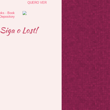
QUERO VER
Siga o Lost!