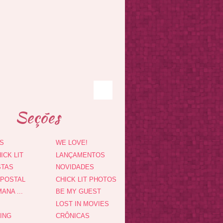
Seções
S
WE LOVE!
ICK LIT
LANÇAMENTOS
STAS
NOVIDADES
 POSTAL
CHICK LIT PHOTOS
ANA ...
BE MY GUEST
LOST IN MOVIES
DING
CRÔNICAS