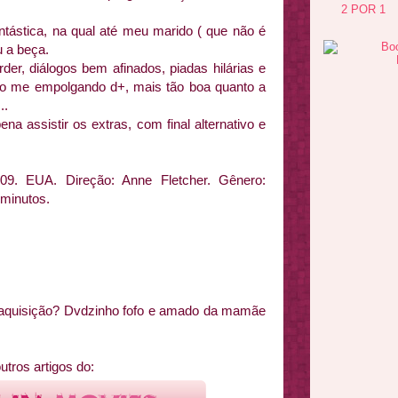
2 POR 1
ntástica, na qual até meu marido ( que não é
u a beça.
r, diálogos bem afinados, piadas hilárias e
 to me empolgando d+, mais tão boa quanto a
..
na assistir os extras, com final alternativo e
009. EUA. Direção: Anne Fletcher. Gênero:
minutos.
 aquisição? Dvdzinho fofo e amado da mamãe
utros artigos do: