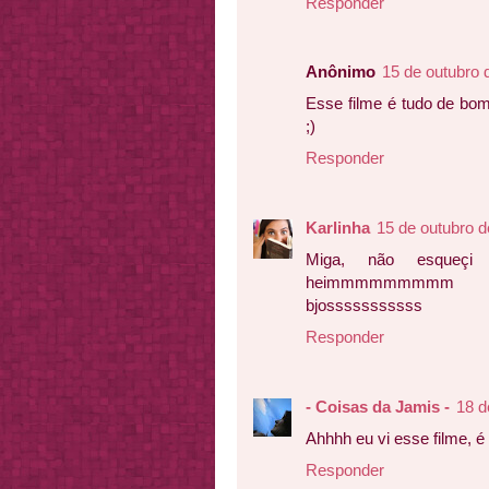
Responder
Anônimo
15 de outubro 
Esse filme é tudo de bo
;)
Responder
Karlinha
15 de outubro d
Miga, não esqueçi
heimmmmmmmmm
bjosssssssssss
Responder
- Coisas da Jamis -
18 d
Ahhhh eu vi esse filme, é
Responder