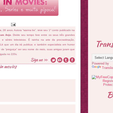
fa, 28 anos. Autora “wanna be”, teve seu 1° conto publicado na
 um Anjo
. Divide seu tempo livre entre os seus três grandes
Trans
ema e séries televisivas. É rainha na arte da procrastinação,
 Lit que um dia irá publicar, e também especialista em humor
ar de “preguiça” ser seu nome do meio, suas amigas juram que
ligada no 220v.
Powered by
 in movies
Transla
B