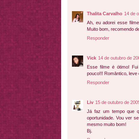
Thalita Carvalho
14 de o
Ah, eu adorei esse filme,
Muito bom, recomendo de
Responder
Vick
14 de outubro de 20
Esse filme é ótimo! Fu
pouco!!! Romântico, leve e
Responder
Liv
15 de outubro de 200
Já faz um tempo que qu
oportunidade. Vou ver s
mesmo muito bom!
Bj.