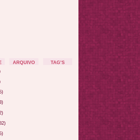
E
ARQUIVO
TAG'S
)
)
5)
3)
2)
82)
5)