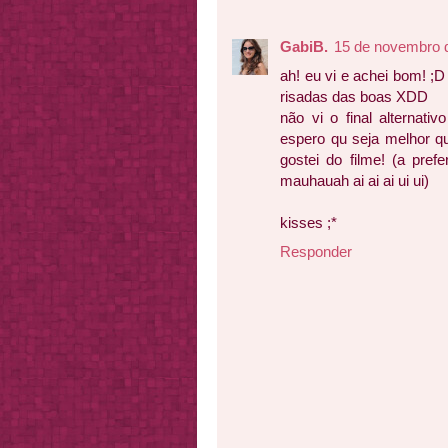
GabiB.
15 de novembro 
ah! eu vi e achei bom! ;
risadas das boas XDD
não vi o final alternati
espero qu seja melhor qu
gostei do filme! (a pref
mauhauah ai ai ai ui ui)
kisses ;*
Responder