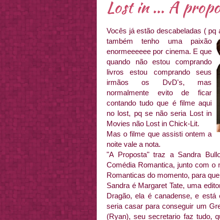
Lost in ... A prop
Vocês já estão descabeladas ( pq a
também tenho uma paixão
enormeeeeee por cinema. E que
quando não estou comprando
livros estou comprando seus
irmãos os DvD's, mas
normalmente evito de ficar
contando tudo que é filme aqui
no lost, pq se não seria Lost in
Movies não Lost in Chick-Lit.
Mas o filme que assisti ontem a
noite vale a nota.
"A Proposta" traz a Sandra Bul
Comédia Romantica, junto com o 
Romanticas do momento, para quem
Sandra é Margaret Tate, uma edito
Dragão, ela é canadense, e está 
seria casar para conseguir um Gr
(Ryan), seu secretario faz tudo,