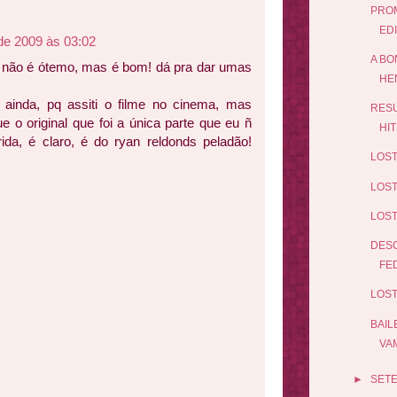
PROM
ED
de 2009 às 03:02
A BO
D não é ótemo, mas é bom! dá pra dar umas
HE
vo ainda, pq assiti o filme no cinema, mas
RESU
e o original que foi a única parte que eu ñ
HIT
erida, é claro, é do ryan reldonds peladão!
LOST
LOST
LOST
DESC
FE
LOST
BAIL
VAM
►
SET