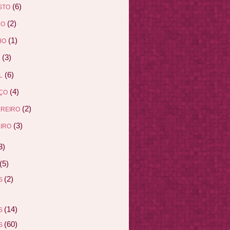
(6)
STO
(2)
HO
(1)
HO
(3)
(6)
L
(4)
ÇO
(2)
EREIRO
(3)
IRO
3)
(5)
(2)
AS
(14)
AS
(60)
AS