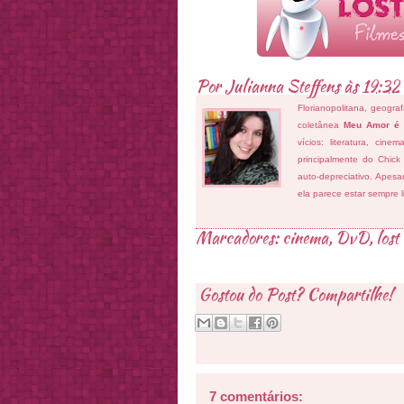
Por
Julianna Steffens
às
19:32
Florianopolitana, geogra
coletânea
Meu Amor é
vícios: literatura, cin
principalmente do Chick
auto-depreciativo. Apes
ela parece estar sempre 
Marcadores:
cinema
,
DvD
,
lost
Gostou do Post? Compartilhe!
7 comentários: