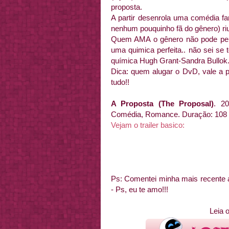
proposta.
A partir desenrola uma comédia fa
nenhum pouquinho fã do gênero) ri
Quem AMA o gênero não pode perde
uma quimica perfeita.. não sei se
química Hugh Grant-Sandra Bullok.
Dica: quem alugar o DvD, vale a pe
tudo!!
A Proposta (The Proposal)
. 2
Comédia, Romance. Duração: 108 
Vejam o trailer basico:
Ps: Comentei minha mais recente
- Ps, eu te amo!!!
Leia o