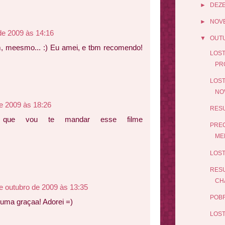
►
DEZ
►
NOV
de 2009 às 14:16
▼
OUT
m, meesmo... :) Eu amei, e tbm recomendo!
LOST
PR
LOST
NO
e 2009 às 18:26
RESU
 que vou te mandar esse filme
PREC
MEL
LOST
RESU
CH
e outubro de 2009 às 13:35
POBR
 uma graçaa! Adorei =)
LOST 