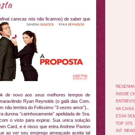
osta
final ca
recas nós não ficamos) de saber que
RESENHA
INSIDE CH
lok de novo aos seus melhores tempos de
maravilindo Ryan Reynolds (o galã das Com.
ENTREVI
 não lembra do Fofissimo "3 vezes amor")..
NA CAIXA
ra durona "carinhosamente" apelidada de Sra.
ESSA SEM
com o visto para expirar. Sua unica solução
TOP 10'S
een Card, e é nisso que entra Andrew Paxton
INT. REA
 que ao ver seu emprego ameaçado aceita tal