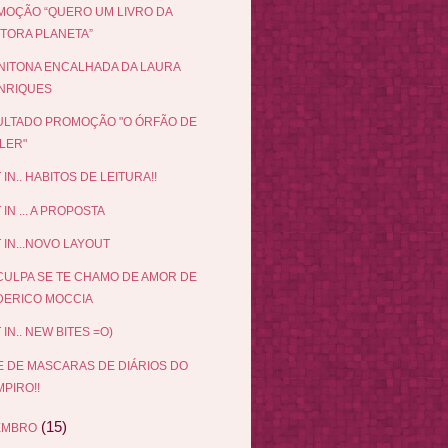
OÇÃO “QUERO UM LIVRO DA
ITORA PLANETA”
NITONA ENCALHADA DA LAURA
NRIQUES
LTADO PROMOÇÃO "O ÓRFÃO DE
LER"
 IN.. HABITOS DE LEITURA!!
 IN ... A PROPOSTA
 IN...NOVO LAYOUT
ULPA SE TE CHAMO DE AMOR DE
DERICO MOCCIA
 IN.. NEW BITES =O)
E DE MASCARAS DE DIÁRIOS DO
PIRO!!
(15)
EMBRO