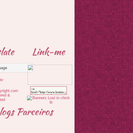
late
Link-me
te
logs Parceiros