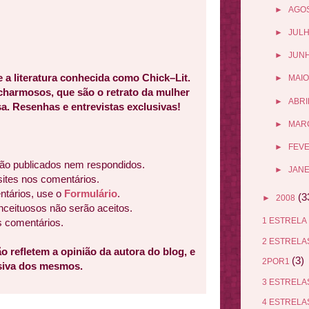
►
AGO
►
JUL
►
JUN
e a literatura conhecida como Chick–Lit.
►
MAIO
 charmosos, que são o retrato da mulher
►
ABRI
a. Resenhas e entrevistas exclusivas!
►
MAR
►
FEV
ão publicados nem respondidos.
►
JANE
sites nos comentários.
ntários, use o
Formulário
.
(3
►
2008
nceituosos não serão aceitos.
1 ESTRELA
s comentários.
2 ESTREL
o refletem a opinião da autora do blog, e
(3)
2POR1
usiva dos mesmos.
3 ESTREL
4 ESTREL