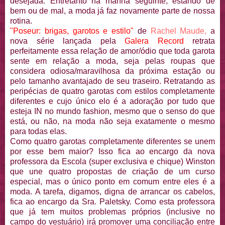
desejada. Entretanto na manha seguinte, estando de
bem ou de mal, a moda já faz novamente parte de nossa
rotina.
"Poseur: brigas, garotos e estilo"
de
Rachel Maude,
a
nova série lançada pela
Galera Record
retrata
perfeitamente essa relação de amor/ódio que toda garota
sente em relação a moda, seja pelas roupas que
considera odiosa/maravilhosa da próxima estação ou
pelo tamanho avantajado de seu traseiro. Retratando as
peripécias de quatro garotas com estilos completamente
diferentes e cujo único elo é a adoração por tudo que
esteja IN no mundo fashion, mesmo que o senso do que
está, ou não, na moda não seja exatamente o mesmo
para todas elas.
Como quatro garotas completamente diferentes se unem
por esse bem maior? Isso fica ao encargo da nova
professora da Escola (super exclusiva e chique) Winston
que une quatro propostas de criação de um curso
especial, mas o único ponto em comum entre eles é a
moda. A tarefa, digamos, digna de arrancar os cabelos,
fica ao encargo da Sra. Paletsky. Como esta professora
que já tem muitos problemas próprios (inclusive no
campo do vestuário) irá promover uma conciliação entre