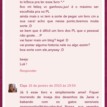
to lo9oca pra ler esse livro *-*
fico mt felizq vc ganhoou,juu! é o máximo ser
escolhida pra os PL
ainda mais s vc tem a sorte de pegar um livro cm a
sua cara! acho que nesse ponto,tivemos muita
sorte ;D
se bem que é difícil um livro dos PL que o pessoal
não goste... :P
vai fazer mais um blog? legal :D
vai postar alguma historia nele ou algo assim?
boa sorte com ele,anyway ;D
beejo
Luli !
Responder
Ciça
16 de janeiro de 2010 às 19:54
Já li esse livro e simplismente amei! Fiquei
morrendo de inveja dos desenhos da Janie e
babando com os gatos sensíveis
apaixonados!Huhsuahsuha! Nossa, sua resenha