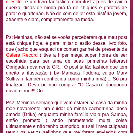
e estilo”
é um livro fantástico, com ilustrações de cair o
queixo, dicas de moda prá lá de chiques e garotas de
parar o quarteirão. Não deixem de ler esta história jovem,
atraente e claro, completamente na moda.
Ps: Meninas, não sei se vocês perceberam que meu post
está chique hoje, é para imitar o estilo desse livro fofo,
que ( acho que esqueci de contar) ganhei de presente da
Galera Record
( tive a hiper mega super honra de ser
escolhida para ser uma de suas primeiras leitoras)
Obrigada novamente GR... O post tá tão fashion que tem
direito a ilustração ( by Mamaca Fodona, vulgo Mary
Sullivan, também conhecida como minha irmã) ... Só pra
finalizar... Devo ou não comprar "O Casaco" óooooooo
duvida cruel!!! Oo
Ps2: Meninas semana que vem estarei na casa da minha
mãe novamente, pra cuidar da minha cachorrinha idosa
amada (Drika) enquanto minha família viaja pra Sampa,
então prometo ( ando prometendo muita coisa
ultimamente e não tenho cumprido, eu sei!! mea culpaaa)
reunir os varios selinhos que me foram enviados com