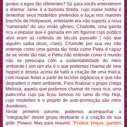
gostos e egos tão diferentes? Só para vocês entenderem
o dilema: Janie é a bolsista tímida, cujo maior hobby é
desenhar seus modelitos preferidos e fuçar nos maiores
brechós de Hollywood, entretanto ela não suporta a nova
“namorada” do seu irmão gêmeo, Charlotte, uma garota
rica e popular que é gamada em um figurino cujo público
alvo eram as cortesãs do século passado ( não que
alguém saiba disso, claro). Charlotte por sua vez não
entende como uma garota tão linda como Petra é capaz
de se vestir tão mal, e Petra não entende como o mundo
não se preocupa com a sustentabilidade do meio
ambiente ( sim sim ela é o que podemos chamar de new
hippie) e deseja acima de tudo a criação de uma marca,
com roupas feitas a partir de tecidos orgânicos e que não
degradem o meio ambiente. Para finalizar o grupo chega
Melissa, aquela que podemos chamar de nova rica, uma
patricinha cujo pai ficou famoso no ramo do Hip Hop,
cujo modelitos e o projeto de auto-promoção são meio
duvidosos.
Neste primeiro volume, podemos acompanhar a
“integração” desse grupo destoante e a criação de sua
grife: Poseur. Mas para resumir,
“Poseur: brigas, garotos