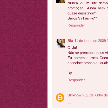
Nunca vi um site demo
promoção.. Ainda bem q
quase desistindo^^
Beijos Vinhas =o**
Responder
Bia
11 de junho de 2009 
Oi Ju!
Não se preocupe, seus v
Eu somente troco Coca-
chocolate branco ou qual
Bjs
Responder
Unknown
11 de junho de
Ju,