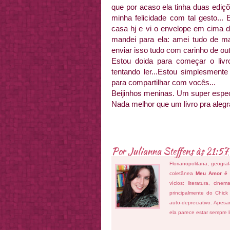
que por acaso ela tinha duas edi
minha felicidade com tal gesto...
casa hj e vi o envelope em cima d
mandei para ela: amei tudo de mai
enviar isso tudo com carinho de out
Estou doida para começar o livr
tentando ler...Estou simplesment
para compartilhar com vocês...
Beijinhos meninas. Um super espec
Nada melhor que um livro pra alegra
Por
Julianna Steffens
às
21:57
Florianopolitana, geogra
coletânea
Meu Amor é
vícios: literatura, cin
principalmente do Chick
auto-depreciativo. Apes
ela parece estar sempre 