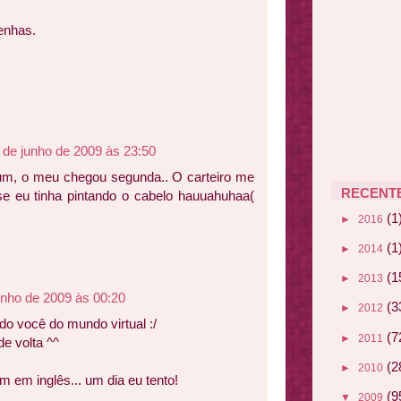
enhas.
 de junho de 2009 às 23:50
m, o meu chegou segunda.. O carteiro me
RECENT
se eu tinha pintando o cabelo hauuahuhaa(
(1
►
2016
(1
►
2014
(1
►
2013
unho de 2009 às 00:20
(3
►
2012
ndo você do mundo virtual :/
(7
►
2011
e volta ^^
(2
►
2010
m em inglês... um dia eu tento!
(9
▼
2009