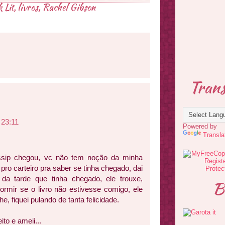
 Lit
,
livros
,
Rachel Gibson
Trans
 23:11
Powered by
Transla
ssip chegou, vc não tem noção da minha
r pro carteiro pra saber se tinha chegado, dai
 da tarde que tinha chegado, ele trouxe,
B
rmir se o livro não estivesse comigo, ele
, fiquei pulando de tanta felicidade.
to e ameii...