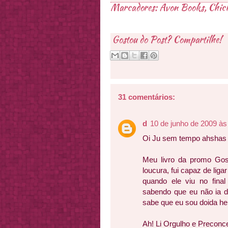
Marcadores:
Avon Books
,
Chick
Gostou do Post? Compartilhe!
31 comentários:
d
10 de junho de 2009 às
Oi Ju sem tempo ahshas
Meu livro da promo Go
loucura, fui capaz de liga
quando ele viu no final
sabendo que eu não ia do
sabe que eu sou doida hehe
Ah! Li Orgulho e Preconcei