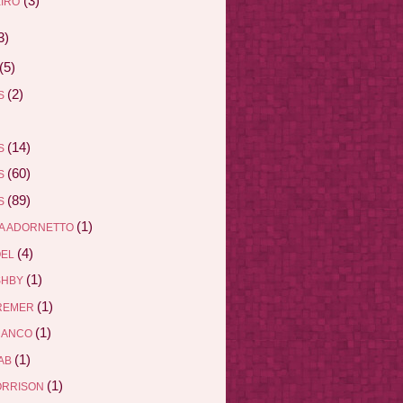
(3)
IRO
3)
(5)
(2)
AS
(14)
AS
(60)
AS
(89)
AS
(1)
A ADORNETTO
(4)
ÖEL
(1)
SHBY
(1)
REMER
(1)
RANCO
(1)
AB
(1)
ORRISON