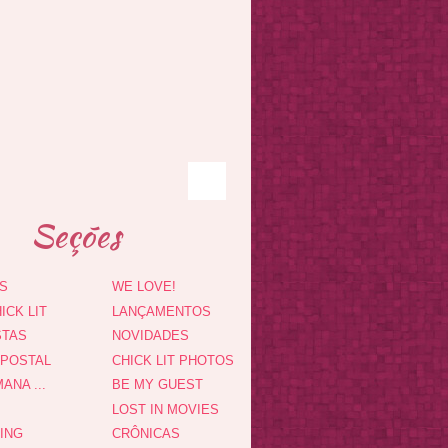
Seções
S
WE LOVE!
ICK LIT
LANÇAMENTOS
STAS
NOVIDADES
 POSTAL
CHICK LIT PHOTOS
ANA ...
BE MY GUEST
LOST IN MOVIES
DING
CRÔNICAS