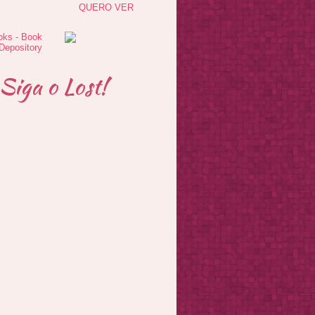
QUERO VER
Siga o Lost!