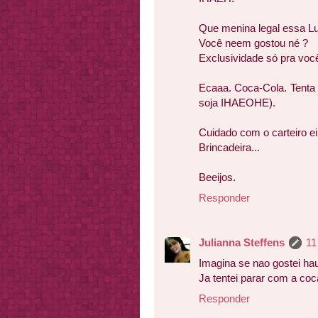
Que menina legal essa Lu
Você neem gostou né ?
Exclusividade só pra voc
Ecaaa. Coca-Cola. Tenta 
soja IHAEOHE).
Cuidado com o carteiro e
Brincadeira...
Beeijos.
Responder
Julianna Steffens
11
Imagina se nao gostei ha
Ja tentei parar com a coc
Responder