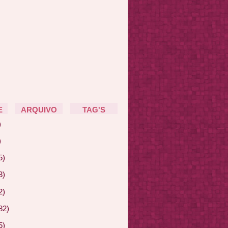
E
ARQUIVO
TAG'S
)
)
5)
3)
2)
82)
5)