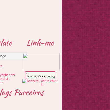
late
Link-me
te
logs Parceiros