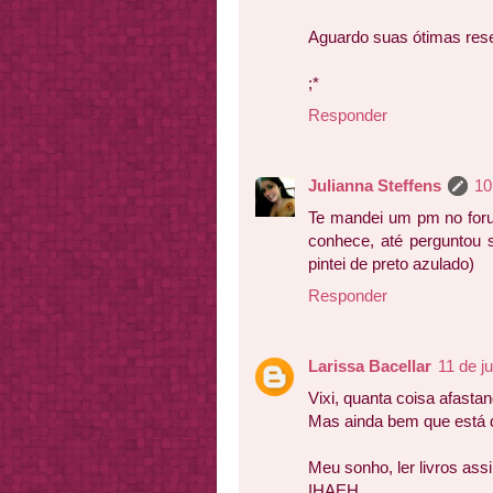
Aguardo suas ótimas res
;*
Responder
Julianna Steffens
10
Te mandei um pm no foru
conhece, até perguntou 
pintei de preto azulado)
Responder
Larissa Bacellar
11 de j
Vixi, quanta coisa afasta
Mas ainda bem que está d
Meu sonho, ler livros assi
IHAEH.