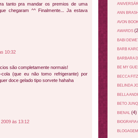
ra tanto pra mandar os premios de uma
ANIVERSÁ
ue chegaram ^^ Finalmente... Ja estava
ANN BRAS
AVON BOO
(2
AWARDS
BABI DEW
BARB KAR
às 10:32
BARBARA 
ícios são completamente normais!
BE MY GU
cola (que eu não tomo refrigerante) por
BECCA FIT
quer doce gelado tipo sorvete hahaha
BELINDA J
BELLA AN
BETO JUN
(4)
BIENAL
 2009 às 13:12
BIOGRAFIA
BLOGAGEM