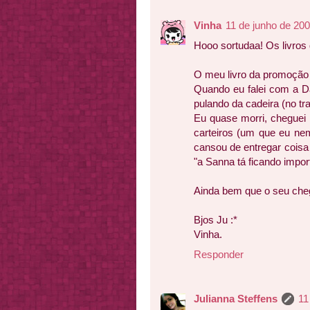
Vinha
11 de junho de 20
Hooo sortudaa! Os livros
O meu livro da promoção
Quando eu falei com a Da
pulando da cadeira (no tr
Eu quase morri, cheguei
carteiros (um que eu ne
cansou de entregar coisa
"a Sanna tá ficando import
Ainda bem que o seu che
Bjos Ju :*
Vinha.
Responder
Julianna Steffens
11