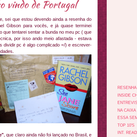
o vindo de Portugal
e, sei que estou devendo ainda a resenha do
el Gibson para vocês, e já quase terminei
o que tentarei sentar a bunda no meu pc ( que
técnica, por isso ando meio afastada - estava
 dividir pc é algo complicado =/) e escrever-
udades.
RESENHA
INSIDE CH
ENTREVI
NA CAIXA
ESSA SEM
TOP 10'S
INT. REA
e"
, que claro ainda não foi lançado no Brasil, e