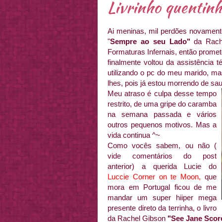
Livrinho quentinh
Ai meninas, mil perdões novament
"
Sempre ao seu Lado"
da Rach
Formaturas Infernais, então promet
finalmente voltou da assistência 
utilizando o pc do meu marido, mas
lhes, pois já estou morrendo de sa
Meu atraso é culpa desse tempo
restrito, de uma gripe do caramba
na semana passada e vários
outros pequenos motivos. Mas a
vida continua ^~
Como vocês sabem, ou não (
vide comentários do post
anterior) a querida Lucie do
Luccie Corner on te Moon
,
que
mora em Portugal ficou de me
mandar um super hiiper mega
presente direto da terrinha, o livro
da Rachel Gibson
"See Jane Scor