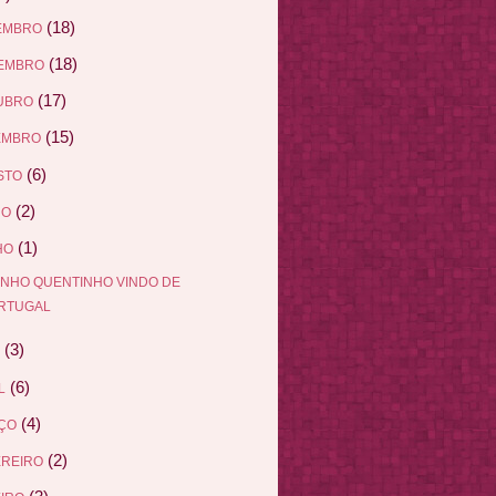
(18)
EMBRO
(18)
EMBRO
(17)
UBRO
(15)
EMBRO
(6)
STO
(2)
HO
(1)
HO
INHO QUENTINHO VINDO DE
RTUGAL
(3)
(6)
L
(4)
ÇO
(2)
EREIRO