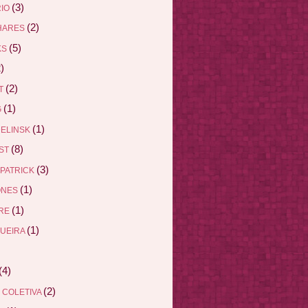
(3)
RIO
(2)
HARES
(5)
KS
)
(2)
ET
(1)
G
(1)
DELINSK
(8)
EST
(3)
ZPATRICK
(1)
ONES
(1)
DRE
(1)
QUEIRA
(4)
(2)
 COLETIVA