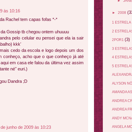
►
JANE
09 às 10:16
(3
►
2008
 da Rachel tem capas fofas *-*
1 ESTRELA
2 ESTREL
 da Gossip tb chegou ontem uhuuuu
ndra pelo celular eu pensei que ela ia sair
(3)
2POR1
abalho) kkk'
3 ESTREL
 mais cedo da escola e logo depois um dos
m conheço, acho que o que conheço já até
4 ESTREL
 aqui em casa ele falou da última vez assim
5 ESTREL
ante né" euri.)
ALEXANDR
gou Dandra ;D
ALYSON N
AMANDA A
ANDREA C
ANDREA F
ANDY MCN
 de junho de 2009 às 10:23
ANGELA M