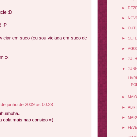
►
DEZ
cie :D
►
NOV
ê :P
►
OUT
viciar em suco (eu sou viciada em suco de
►
SET
►
AGO
im ;x
►
JUL
▼
JUN
LIVR
PO
►
MAIO
 de junho de 2009 às 00:23
►
ABRI
uhuahuha..
►
MAR
a cola mais nao consigo =(
►
FEV