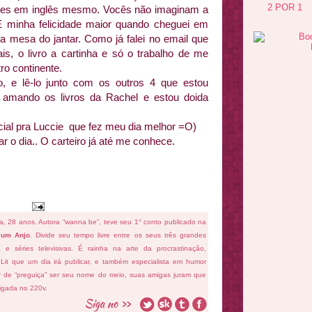
2 POR 1
ções em inglês mesmo. Vocês não imaginam a
 E minha felicidade maior quando cheguei em
a mesa do jantar. Como já falei no email que
s, o livro a cartinha e só o trabalho de me
ro continente.
o, e lê-lo junto com os outros 4 que estou
e amando os livros da Rachel e estou doida
ial pra Luccie que fez meu dia melhor =O)
r o dia.. O carteiro já até me conhece.
fa, 28 anos. Autora “wanna be”, teve seu 1° conto publicado na
 um Anjo
. Divide seu tempo livre entre os seus três grandes
ema e séries televisivas. É rainha na arte da procrastinação,
 Lit que um dia irá publicar, e também especialista em humor
ar de “preguiça” ser seu nome do meio, suas amigas juram que
ligada no 220v.