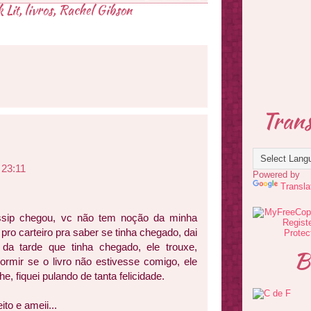
 Lit
,
livros
,
Rachel Gibson
Trans
 23:11
Powered by
Transla
ssip chegou, vc não tem noção da minha
r pro carteiro pra saber se tinha chegado, dai
 da tarde que tinha chegado, ele trouxe,
B
rmir se o livro não estivesse comigo, ele
, fiquei pulando de tanta felicidade.
to e ameii...