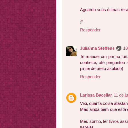
Aguardo suas ótimas res
;*
Responder
Julianna Steffens
10
Te mandei um pm no foru
conhece, até perguntou 
pintei de preto azulado)
Responder
Larissa Bacellar
11 de j
Vixi, quanta coisa afasta
Mas ainda bem que está d
Meu sonho, ler livros assi
IHAEH.