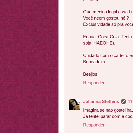
Que menina legal essa Lu
Você neem gostou né ?
Exclusividade só pra voc
Ecaaa. Coca-Cola. Tenta 
soja IHAEOHE).
Cuidado com o carteiro e
Brincadeira...
Beeijos.
Responder
Julianna Steffens
11
Imagina se nao gostei ha
Ja tentei parar com a coc
Responder