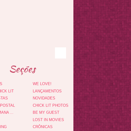
Seções
S
WE LOVE!
ICK LIT
LANÇAMENTOS
STAS
NOVIDADES
 POSTAL
CHICK LIT PHOTOS
ANA ...
BE MY GUEST
LOST IN MOVIES
DING
CRÔNICAS