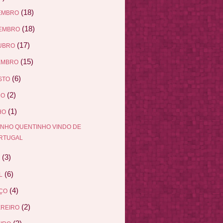
(18)
EMBRO
(18)
EMBRO
(17)
UBRO
(15)
EMBRO
(6)
STO
(2)
HO
(1)
HO
INHO QUENTINHO VINDO DE
RTUGAL
(3)
(6)
L
(4)
ÇO
(2)
EREIRO