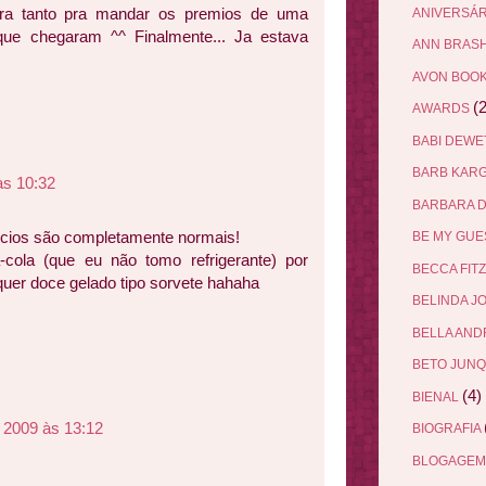
ra tanto pra mandar os premios de uma
ANIVERSÁ
ue chegaram ^^ Finalmente... Ja estava
ANN BRAS
AVON BOO
(2
AWARDS
BABI DEW
BARB KAR
às 10:32
BARBARA 
ícios são completamente normais!
BE MY GU
cola (que eu não tomo refrigerante) por
BECCA FIT
quer doce gelado tipo sorvete hahaha
BELINDA J
BELLA AN
BETO JUN
(4)
BIENAL
 2009 às 13:12
BIOGRAFIA
BLOGAGEM