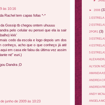
►
JANE
09 às 10:16
(3
►
2008
 da Rachel tem capas fofas *-*
1 ESTRELA
2 ESTREL
 da Gossip tb chegou ontem uhuuuu
ndra pelo celular eu pensei que ela ia sair
(3)
2POR1
abalho) kkk'
3 ESTREL
 mais cedo da escola e logo depois um dos
m conheço, acho que o que conheço já até
4 ESTREL
 aqui em casa ele falou da última vez assim
5 ESTREL
ante né" euri.)
ALEXANDR
gou Dandra ;D
ALYSON N
AMANDA A
ANDREA C
ANDREA F
ANDY MCN
 de junho de 2009 às 10:23
ANGELA M