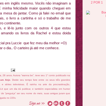
2 POR 1
ções em inglês mesmo. Vocês não imaginam a
 E minha felicidade maior quando cheguei em
a mesa do jantar. Como já falei no email que
s, o livro a cartinha e só o trabalho de me
ro continente.
o, e lê-lo junto com os outros 4 que estou
e amando os livros da Rachel e estou doida
ial pra Luccie que fez meu dia melhor =O)
r o dia.. O carteiro já até me conhece.
fa, 28 anos. Autora “wanna be”, teve seu 1° conto publicado na
 um Anjo
. Divide seu tempo livre entre os seus três grandes
ema e séries televisivas. É rainha na arte da procrastinação,
 Lit que um dia irá publicar, e também especialista em humor
ar de “preguiça” ser seu nome do meio, suas amigas juram que
ligada no 220v.