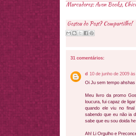
Marcadores:
Avon Books
,
Chick
Gostou do Post? Compartilhe!
31 comentários:
d
10 de junho de 2009 às
Oi Ju sem tempo ahshas
Meu livro da promo Go
loucura, fui capaz de liga
quando ele viu no final
sabendo que eu não ia do
sabe que eu sou doida hehe
Ah! Li Orgulho e Preconcei