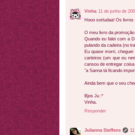
Vinha
11 de junho de 20
Hooo sortudaa! Os livros
O meu livro da promoção
Quando eu falei com a Da
pulando da cadeira (no tr
Eu quase morri, cheguei
carteiros (um que eu ne
cansou de entregar coisa
"a Sanna tá ficando import
Ainda bem que o seu che
Bjos Ju :*
Vinha.
Responder
Julianna Steffens
11