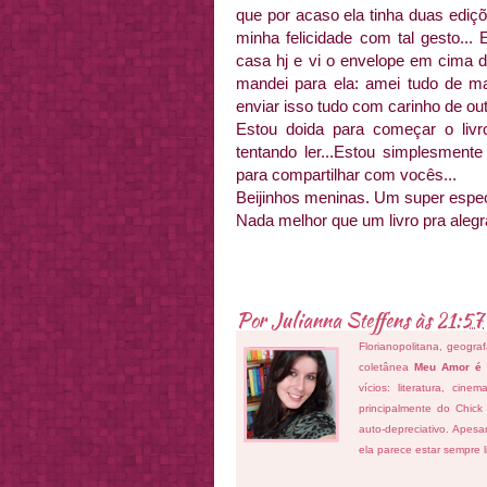
que por acaso ela tinha duas edi
minha felicidade com tal gesto...
casa hj e vi o envelope em cima d
mandei para ela: amei tudo de mai
enviar isso tudo com carinho de out
Estou doida para começar o livr
tentando ler...Estou simplesment
para compartilhar com vocês...
Beijinhos meninas. Um super espec
Nada melhor que um livro pra alegra
Por
Julianna Steffens
às
21:57
Florianopolitana, geogra
coletânea
Meu Amor é
vícios: literatura, cin
principalmente do Chick
auto-depreciativo. Apes
ela parece estar sempre 