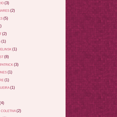
(3)
RIO
(2)
HARES
(5)
KS
)
(2)
ET
(1)
G
(1)
DELINSK
(8)
EST
(3)
ZPATRICK
(1)
ONES
(1)
DRE
(1)
QUEIRA
(4)
(2)
 COLETIVA