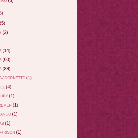
(3)
IRO
3)
(5)
(2)
AS
(14)
AS
(60)
AS
(89)
AS
(1)
A ADORNETTO
(4)
ÖEL
(1)
SHBY
(1)
REMER
(1)
RANCO
(1)
AB
(1)
ORRISON