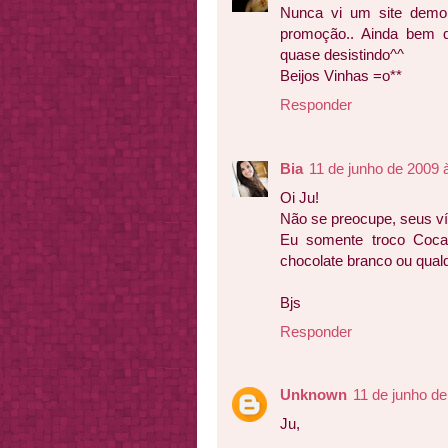
Nunca vi um site demo
promoção.. Ainda bem q
quase desistindo^^
Beijos Vinhas =o**
Responder
Bia
11 de junho de 2009 
Oi Ju!
Não se preocupe, seus v
Eu somente troco Coca-
chocolate branco ou qual
Bjs
Responder
Unknown
11 de junho de
Ju,