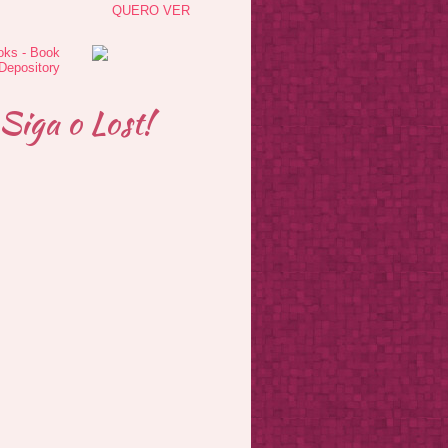
QUERO VER
Siga o Lost!