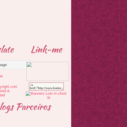
late
Link-me
te
logs Parceiros