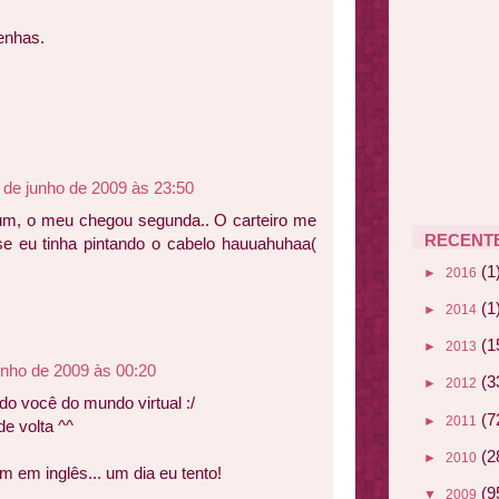
enhas.
 de junho de 2009 às 23:50
m, o meu chegou segunda.. O carteiro me
RECENT
se eu tinha pintando o cabelo hauuahuhaa(
(1
►
2016
(1
►
2014
(1
►
2013
unho de 2009 às 00:20
(3
►
2012
ndo você do mundo virtual :/
(7
►
2011
e volta ^^
(2
►
2010
m em inglês... um dia eu tento!
(9
▼
2009