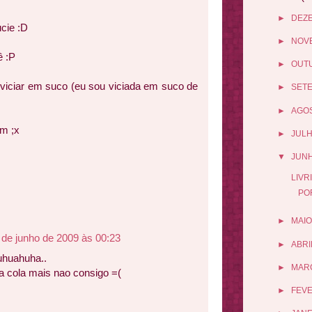
►
DEZ
cie :D
►
NOV
ê :P
►
OUT
viciar em suco (eu sou viciada em suco de
►
SET
►
AGO
im ;x
►
JUL
▼
JUN
LIVR
PO
►
MAIO
 de junho de 2009 às 00:23
►
ABRI
uhuahuha..
►
MAR
a cola mais nao consigo =(
►
FEV