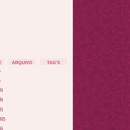
E
ARQUIVO
TAG'S
)
)
5)
3)
2)
82)
5)