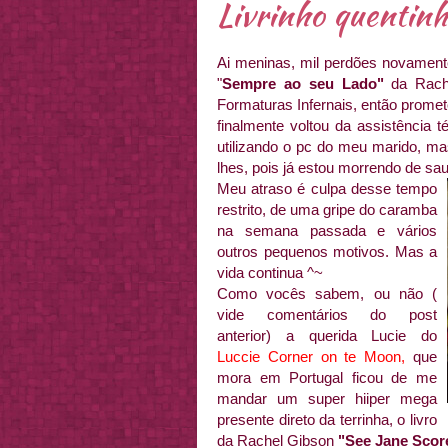
Livrinho quentinh
Ai meninas, mil perdões novament
"
Sempre ao seu Lado"
da Rach
Formaturas Infernais, então promet
finalmente voltou da assistência 
utilizando o pc do meu marido, mas
lhes, pois já estou morrendo de sa
Meu atraso é culpa desse tempo
restrito, de uma gripe do caramba
na semana passada e vários
outros pequenos motivos. Mas a
vida continua ^~
Como vocês sabem, ou não (
vide comentários do post
anterior) a querida Lucie do
Luccie Corner on te Moon
,
que
mora em Portugal ficou de me
mandar um super hiiper mega
presente direto da terrinha, o livro
da Rachel Gibson
"See Jane Scor