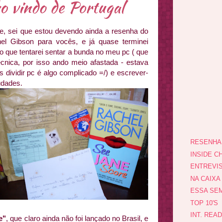
o vindo de Portugal
e, sei que estou devendo ainda a resenha do
el Gibson para vocês, e já quase terminei
o que tentarei sentar a bunda no meu pc ( que
técnica, por isso ando meio afastada - estava
 dividir pc é algo complicado =/) e escrever-
udades.
RESENHA
INSIDE CH
ENTREVI
NA CAIXA
ESSA SEM
TOP 10'S
INT. REA
e"
, que claro ainda não foi lançado no Brasil, e