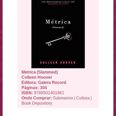
Metrica (Slammed)
Colleen Hoover
Editora: Galera Record
Páginas: 304
ISBN:
9788501401861
Onde Comprar:
Submarino
|
Cultura
|
Book Depository