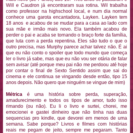
Will e Caudron já encontraram sua rotina. Wil trabalha
como professor na highschool local, e num dia normal
conhece uma garota encantadora, Layken. Layken tem
18 anos e acabou de se mudar para a casa ao lado com
sua mãe e irmão mais novo. Ela também acabou de
perder o pai e acaba se tornando o braço forte da família,
que luta com a perda repentina. Eles são tudo o que o
outro precisa, mas Murphy parece achar talvez não. É ai
que eu não conto o spoiler que todo mundo que começa
ler o livro já sabe, mas que eu não vou ser otária de falar
sem avisar (até porque meu pai não me perdoou até hoje
por contar o final de Sexto Sentido assim que sai do
cinema e ele continua se vingando desde então, tipo 15
anos depois. Não quero que ninguém se vingue de mim)
Métrica
é uma história sobre perda, superação,
amadurecimento e todos os tipos de amor, tudo isso
rimando (ou não). Eu li o livro e surtei, chorei, me
emocionei e gastei dinheiro que não tinha nas duas
sequencias pro kindle, que devorei em menos de uma
semana. Sabe porque? Livros e filmes com histórias
reais me pegam de jeito, sempre me pegaram. Tanto