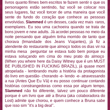
livros quanto filmes bem escritos te fazem sentir o que os
personagens estão sentindo, faz você se colocar nos
seus lugares, faz você torcer de uma maneira que você
sente do fundo do coração que conhece as pessoas
envolvidas.
Slammed
é um desses, cada vez mais raros,
exemplares. Eu sou uma cachoeira quando se trata de
bons jovem e new adults. Já acordei pessoas no meio da
noite pensando que alguém tinha morrido de tanto que
chorava (Irmandade dos Jeans Viajantes), já fiz a
atendente do restaurante que almoço todos os dias vir na
minha mesa perguntar se estava tudo bem porque eu
estava soluçando em cima do meu prato do almoço
(When you where here da Daisy Witney que é um MUST
BE PUBLISHED IN FUCKING BRAZIL), já quase morri
atropelada - lembrando muito a história da protagonista
do livro em questão- chorando -e- lendo -e- atravessando
a rua (Antes Que Eu Vá) e eu posso continuar contando
histórias constrangedoras como essa por algum tempo.
Slammed
não foi diferente, talvez um pouco diferente
porque é um livro que até a Bruna (aka colaboradora do
Lost) admite que chorou, e quem conhece a Bruna sabe
que isso sim "it's a big deal".