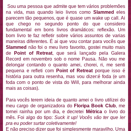
Sou uma pessoa que admite que tem vários problemões
na vida, mas quando leio livros como
Slammed
eles
parecem tão pequenos, que é quase um wake up call. Ai
que chego no segundo ponto do que considero
fundamental em bons livros dramáticos: reflexão. Um
bom livro te faz refletir sobre vários assuntos de varias
maneiras diferentes. É ai que vou contar para vocês que
Slammed
não foi o meu livro favorito, gostei muito mais
de
Point of Retreat
, que será lançado pela Galera
Record em novembro sob o nome Pausa. Não vou me
delongar contando o quanto amei, chorei, ri, me senti
pequena e refleti com
Point of Retreat
porque isso é
história para outra resenha, mas vou dizer:é foda (e um
foda com o ponto de vista do Will, para melhorar ainda
mais as coisas).
Para vocês terem ideia de quanto amei o livro utilizei do
meu cargo de organizadora do
Floripa Book Club
, me
tornei rainha por um dia, e decretei
Métrica
o livro do
mês. Foi algo do tipo:
Suck it up! Vocês vão ter que ler
pra eu poder surtar coletivamente!
E não preciso dizer que foi simplesmente maravilho. Uma