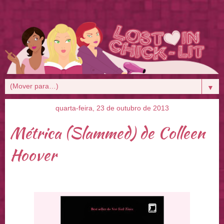
▼
quarta-feira, 23 de outubro de 2013
Métrica (Slammed) de Colleen
Hoover