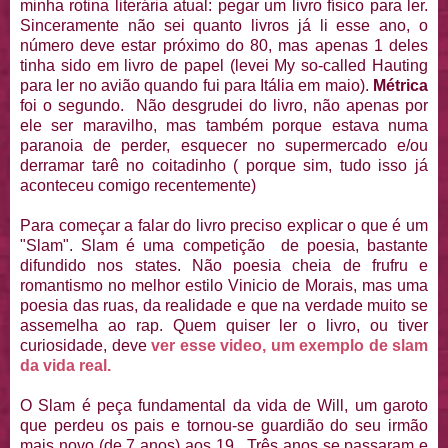
minha rotina literária atual: pegar um livro físico para ler.
Sinceramente não sei quanto livros já li esse ano, o
número deve estar próximo do 80, mas apenas 1 deles
tinha sido em livro de papel (levei My so-called Hauting
para ler no avião quando fui para Itália em maio).
Métrica
foi o segundo. Não desgrudei do livro, não apenas por
ele ser maravilho, mas também porque estava numa
paranoia de perder, esquecer no supermercado e/ou
derramar tarê no coitadinho ( porque sim, tudo isso já
aconteceu comigo recentemente)
Para começar a falar do livro preciso explicar o que é um
"Slam". Slam é uma competição de poesia, bastante
difundido nos states. Não poesia cheia de frufru e
romantismo no melhor estilo Vinicio de Morais, mas uma
poesia das ruas, da realidade e que na verdade muito se
assemelha ao rap. Quem quiser ler o livro, ou tiver
curiosidade, deve
ver esse video, um exemplo de slam
da vida real.
O Slam é peça fundamental da vida de Will, um garoto
que perdeu os pais e tornou-se guardião do seu irmão
mais novo (de 7 anos) aos 19. Três anos se passaram e