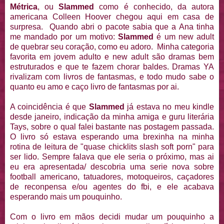
Métrica
, ou
Slammed
como é conhecido, da autora
americana Colleen Hoover chegou aqui em casa de
surpresa. Quando abri o pacote sabia que a Ana tinha
me mandado por um motivo:
Slammed
é um new adult
de quebrar seu coração, como eu adoro. Minha categoria
favorita em jovem adulto e new adult são dramas bem
estruturados e que te fazem chorar baldes. Dramas YA
rivalizam com livros de fantasmas, e todo mudo sabe o
quanto eu amo e caço livro de fantasmas por ai.
A coincidência é que
Slammed
já estava no meu kindle
desde janeiro, indicação da minha amiga e guru literária
Tays, sobre o qual falei bastante nas postagem passada.
O livro só estava esperando uma brexinha na minha
rotina de leitura de "quase chicklits slash soft porn" para
ser lido. Sempre falava que ele seria o próximo, mas ai
eu era apresentada/ descobria uma serie nova sobre
football americano, tatuadores, motoqueiros, caçadores
de reconpensa e/ou agentes do fbi, e ele acabava
esperando mais um pouquinho.
Com o livro em mãos decidi mudar um pouquinho a