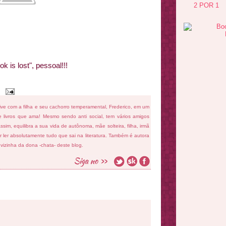
2 POR 1
is lost", pessoal!!!
ive com a filha e seu cachorro temperamental, Frederico, em um
 livros que ama! Mesmo sendo anti social, tem vários amigos
sim, equilibra a sua vida de autônoma, mãe solteira, filha, irmã
 ler absolutamente tudo que sai na literatura. Também é autora
e vizinha da dona -chata- deste blog.