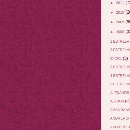
(7
►
2011
(2
►
2010
(9
►
2009
(3
►
2008
1 ESTRELA
2 ESTREL
(3)
2POR1
3 ESTREL
4 ESTREL
5 ESTREL
ALEXANDR
ALYSON N
AMANDA A
ANDREA C
ANDREA F