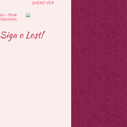
QUERO VER
Siga o Lost!