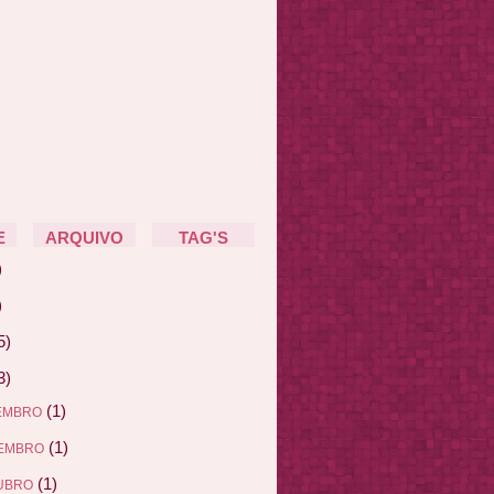
E
ARQUIVO
TAG'S
)
)
5)
3)
(1)
EMBRO
(1)
EMBRO
(1)
UBRO