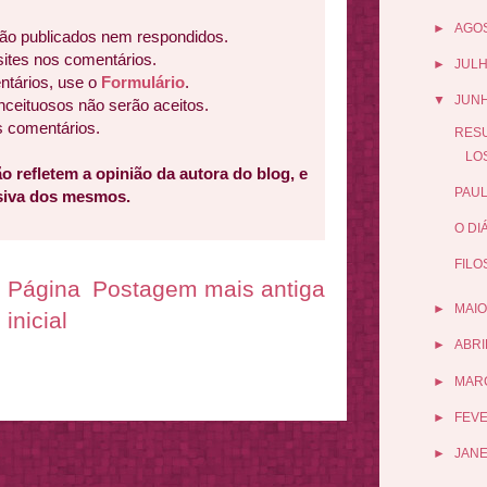
►
AGO
ão publicados nem respondidos.
sites nos comentários.
►
JUL
ntários, use o
Formulário
.
▼
JUN
nceituosos não serão aceitos.
s comentários.
RESU
LOS
o refletem a opinião da autora do blog, e
PAUL
usiva dos mesmos.
O DI
FILO
Página
Postagem mais antiga
►
MAIO
inicial
►
ABRI
►
MAR
►
FEV
►
JANE