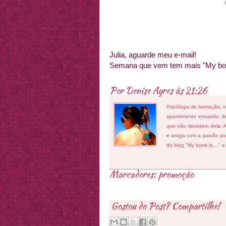
Julia, aguarde meu e-mail!
Semana que vem tem mais "My book 
Por
Denise Ayres
às
21:26
Psicóloga de formação, v
apartamento entupido de
que não desistem dela. As
e amiga com a paixão por
do blog "My book is... " 
Marcadores:
promoção
Gostou do Post? Compartilhe!