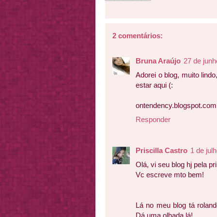
2 comentários:
Bruna Araújo
27 de junh
Adorei o blog, muito lin
estar aqui (:
ontendency.blogspot.com
Responder
Priscilla Castro
1 de jul
Olá, vi seu blog hj pela pr
Vc escreve mto bem!
Lá no meu blog tá rolan
Dá uma olhada lá!