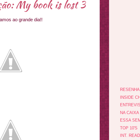
ão: My book is lost 3
amos ao grande dia!!
RESENHA
INSIDE CH
ENTREVI
NA CAIXA
ESSA SEM
TOP 10'S
INT. REA