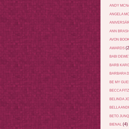
ANDY MCN
ANGELA M
ANIVERSÁ
ANN BRAS
AVON BOO
(2
AWARDS
BABI DEW
BARB KAR
BARBARA 
BE MY GU
BECCA FIT
BELINDA J
BELLA AN
BETO JUN
(4)
BIENAL