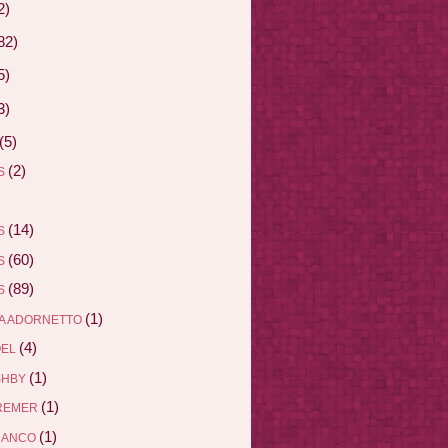
2)
82)
5)
3)
(5)
(2)
AS
(14)
AS
(60)
AS
(89)
AS
(1)
A ADORNETTO
(4)
ÖEL
(1)
SHBY
(1)
REMER
(1)
RANCO