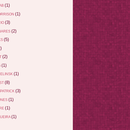
(1)
AB
(1)
ORRISON
(3)
RIO
(2)
HARES
(5)
KS
)
(2)
ET
(1)
G
(1)
DELINSK
(8)
EST
(3)
ZPATRICK
(1)
ONES
(1)
DRE
(1)
QUEIRA