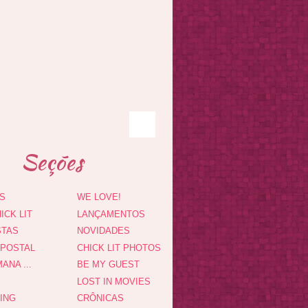
Seções
S
WE LOVE!
ICK LIT
LANÇAMENTOS
STAS
NOVIDADES
 POSTAL
CHICK LIT PHOTOS
ANA ...
BE MY GUEST
LOST IN MOVIES
DING
CRÔNICAS