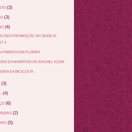
(3)
STO
(3)
HO
(4)
HO
LTADO PROMOÇÃO: MY BOOK IS
T 3
A PIMENTA EM FLORIPA
ÁRIO DA MARIPOSA DE RACHEL KLEIN
SOFIA DA BICICLETA
(3)
(4)
L
(6)
ÇO
(2)
EREIRO
(5)
IRO