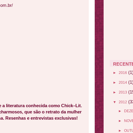
com.br/
RECENT
(1
►
2016
(1
►
2014
(1
►
2013
(3
▼
2012
e a literatura conhecida como Chick–Lit.
►
DEZ
 charmosos, que são o retrato da mulher
a. Resenhas e entrevistas exclusivas!
►
NOV
►
OUT