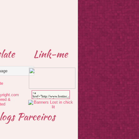
late
Link-me
te
logs Parceiros