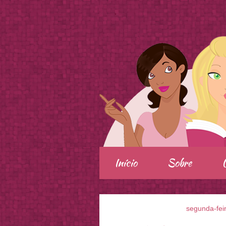
.
Início
Sobre
segunda-fei