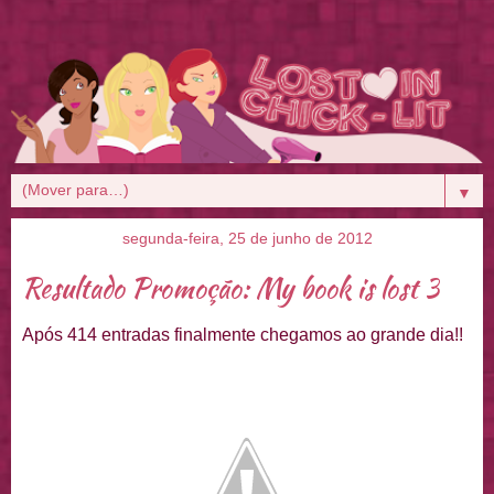
▼
segunda-feira, 25 de junho de 2012
Resultado Promoção: My book is lost 3
Após 414 entradas finalmente chegamos ao grande dia!!