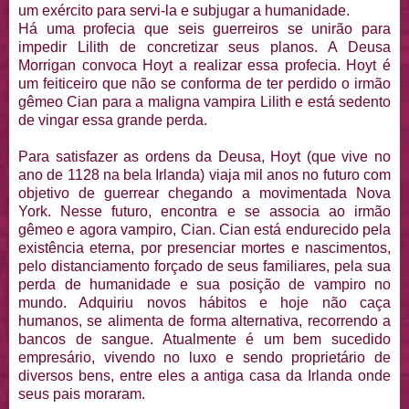
um exército para servi-la e subjugar a humanidade.
Há uma profecia que seis guerreiros se unirão para
impedir Lilith de concretizar seus planos. A Deusa
Morrigan convoca Hoyt a realizar essa profecia. Hoyt é
um feiticeiro que não se conforma de ter perdido o irmão
gêmeo Cian para a maligna vampira Lilith e está sedento
de vingar essa grande perda.
Para satisfazer as ordens da Deusa, Hoyt (que vive no
ano de 1128 na bela Irlanda) viaja mil anos no futuro com
objetivo de guerrear chegando a movimentada Nova
York. Nesse futuro, encontra e se associa ao irmão
gêmeo e agora vampiro, Cian. Cian está endurecido pela
existência eterna, por presenciar mortes e nascimentos,
pelo distanciamento forçado de seus familiares, pela sua
perda de humanidade e sua posição de vampiro no
mundo. Adquiriu novos hábitos e hoje não caça
humanos, se alimenta de forma alternativa, recorrendo a
bancos de sangue. Atualmente é um bem sucedido
empresário, vivendo no luxo e sendo proprietário de
diversos bens, entre eles a antiga casa da Irlanda onde
seus pais moraram.