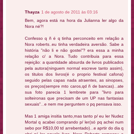
Thayza
1 de agosto de 2011 às 03:16
Bem, agora está na hora da Julianna ler algo da
Nora né?!
Confesso q ñ é q tinha perconceito em relação a
Nora roberts..eu tinha verdadeira aversão. Sabe a
história "não li e não gostei"? era essa a minha
relação c/ a Nora. Tudo contribuia para essa
rejeição: a quantidade absurda de livros publicados
pela autora(ninguem normal escreve tanto assim),
os titulos dos livros(é o proprio festival cafona)
seguido pelas capas nada atraentes, as sinopses,
os preços(sempre mto caros,qd ñ de bancas)...ate
sua foto parecia 1 lembrete para "livro para
solteironas que precisam de um UP nas fantasias
sexuais"...e nem me perguntem o pq pensava isso.
Mas 1 amiga insitia tanto,mas tanto p/ eu ler Nudez
Mortal q acabei comprando p/ ler(só pq achei num
sebo por R$10,00 td arrebentado)...e aprtir do dia q
abri p/ ler aquele livro, Nora Roberts começou a