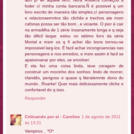
foder c/ minha conta bancaria.Ñ é possivel q um
livro escrito de maneira tão simples,c/ personagens
e relacionaemntos tão clichês e trechos ate msm
cafonas possa ser tão bom...e viciante. O pior é cair
na armadilha de 1 série insanamente longa e q seja
tão dificil largar. estou no sétimo livro da série
Mortal e msm os q ñ achei tão bons tornou-se
impossivel larg-los. É facil achar incongruencias nas
personagens e nos enredos, e msm assim é facil se
apaixonanar por eles, se envolver.
E ela fez uma coisa linda, teve coragem de
construir um mocinho dos sonhos: lindo de morrer,
irlandês, perigoso e quase q literalemnte dono do
mundo...Roarke! Quer mais deliciosamente cliche e
confortavel do q isso.
Responder
Criticando por aí - Caroline
1 de agosto de 2011
às 13:21
Vampiros... *O*