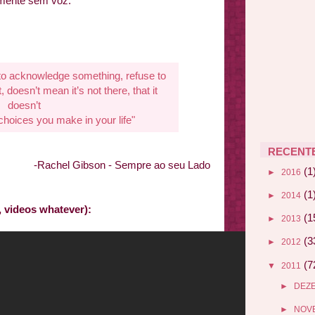
mente sem voz.
 to acknowledge something, refuse to
t, doesn’t mean it’s not there, that it
doesn’t
choices you make in your life"
RECENT
-Rachel Gibson - Sempre ao seu Lado
(1
►
2016
(1
►
2014
rs, videos whatever):
(1
►
2013
(3
►
2012
(7
▼
2011
►
DEZ
►
NOV