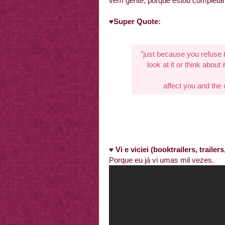
vem gente, porque estou completa
♥
Super Quote:
"just because you refuse
look at it or think about i
affect you and the 
♥
Vi e viciei (booktrailers, traile
Porque eu já vi umas mil vezes.