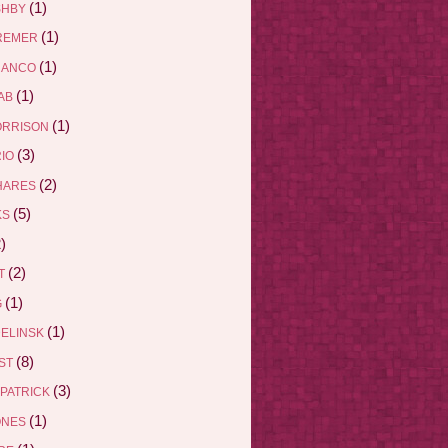
(1)
SHBY
(1)
REMER
(1)
RANCO
(1)
AB
(1)
ORRISON
(3)
RIO
(2)
HARES
(5)
KS
)
(2)
ET
(1)
G
(1)
DELINSK
(8)
EST
(3)
ZPATRICK
(1)
ONES