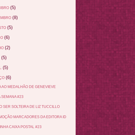
(5)
UBRO
(8)
EMBRO
(5)
STO
(6)
HO
(2)
HO
(5)
(5)
L
(6)
ÇO
 AO MEDALHÃO DE GENEVIEVE
 SEMANA #23
 SER SOLTEIRA DE LIZ TUCCILLO
OÇÃO MARCADORES DA EDITORA ID
INHA CAIXA POSTAL #23