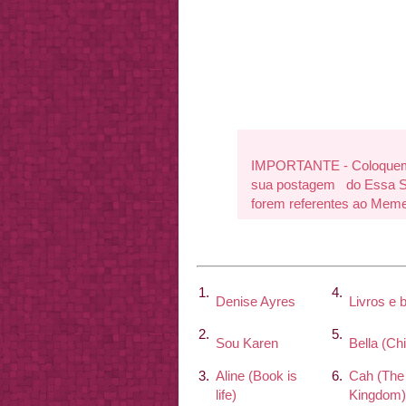
IMPORTANTE - Coloquem a
sua postagem do Essa Se
forem referentes ao Meme
1.
4.
Denise Ayres
Livros e b
2.
5.
Sou Karen
Bella (Ch
3.
Aline (Book is
6.
Cah (The
life)
Kingdom)