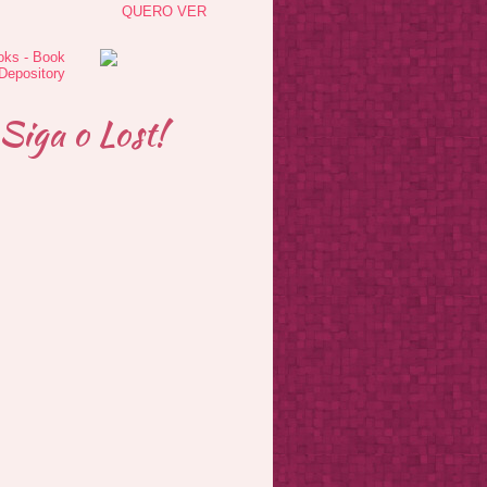
QUERO VER
Siga o Lost!