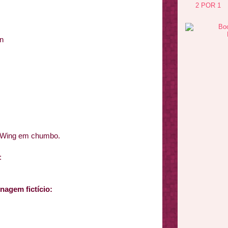
2 POR 1
on
 X-Wing em chumbo.
:
agem fictício: