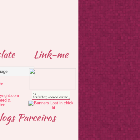
late
Link-me
te
logs Parceiros