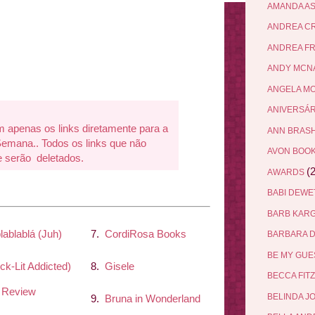
AMANDA A
ANDREA C
ANDREA F
ANDY MCN
ANGELA M
ANIVERSÁ
penas os links diretamente para a
ANN BRAS
mana.. Todos os links que não
AVON BOO
 serão deletados.
(2
AWARDS
BABI DEW
BARB KAR
lablablá (Juh)
7.
CordiRosa Books
BARBARA 
BE MY GU
ick-Lit Addicted)
8.
Gisele
BECCA FIT
 Review
BELINDA J
9.
Bruna in Wonderland