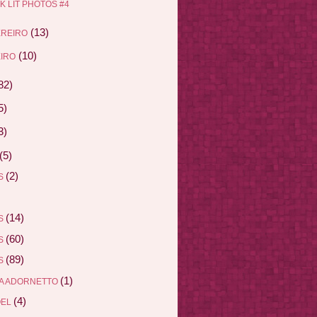
K LIT PHOTOS #4
(13)
EREIRO
(10)
IRO
82)
5)
3)
(5)
(2)
AS
(14)
AS
(60)
AS
(89)
AS
(1)
A ADORNETTO
(4)
ÖEL