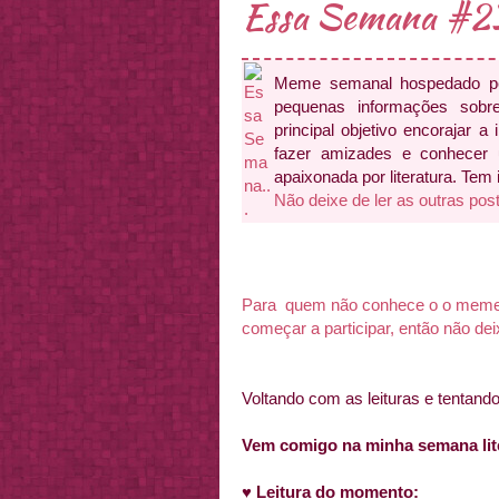
Essa Semana #2
Meme semanal hospedado 
pequenas informações sobr
principal objetivo encorajar a 
fazer amizades e conhecer
apaixonada por literatura. Tem
Não deixe de ler as outras pos
Para quem não conhece o o meme ai
começar a participar, então não de
Voltando com as leituras e tentando 
Vem comigo na minha semana liter
♥
Leitura do momento: