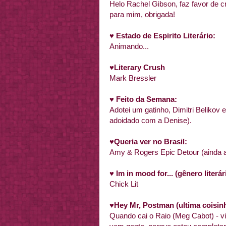
Helo Rachel Gibson, faz favor de 
para mim, obrigada!
♥
Estado de Espirito Literário:
Animando...
♥
Literary Crush
Mark Bressler
♥ Feito da Semana:
Adotei um gatinho, Dimitri Belikov 
adoidado com a Denise).
♥Queria ver no Brasil:
Amy & Rogers Epic Detour (ainda a
♥ Im in mood for... (gênero liter
Chick Lit
♥
Hey Mr, Postman (ultima coisin
Quando cai o Raio (Meg Cabot) - v