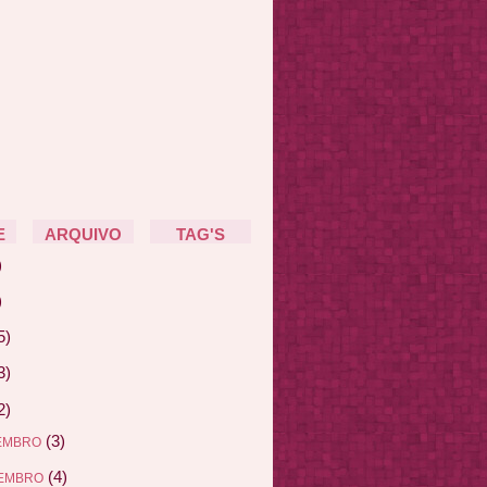
E
ARQUIVO
TAG'S
)
)
5)
3)
2)
(3)
EMBRO
(4)
EMBRO