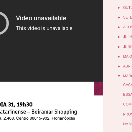
►
OUT
►
SET
►
AGO
►
JUL
►
JUN
►
MAIO
►
ABRI
▼
MAR
CAÇA
ESSA
COMO
PROM
NA M