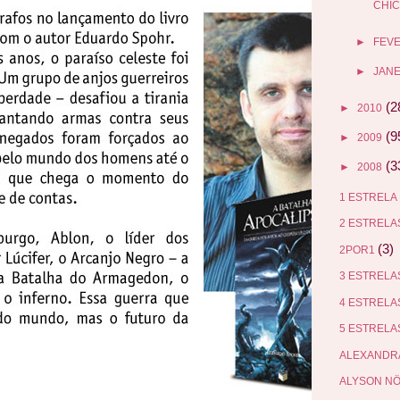
CHIC
►
FEV
►
JANE
(2
►
2010
(9
►
2009
(3
►
2008
1 ESTRELA
2 ESTREL
(3)
2POR1
3 ESTREL
4 ESTREL
5 ESTREL
ALEXANDR
ALYSON N