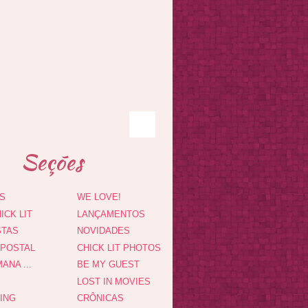
Seções
S
WE LOVE!
ICK LIT
LANÇAMENTOS
STAS
NOVIDADES
 POSTAL
CHICK LIT PHOTOS
ANA ...
BE MY GUEST
LOST IN MOVIES
DING
CRÔNICAS