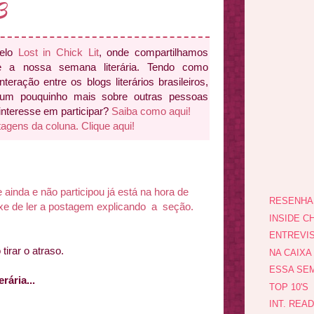
3
pelo
Lost in Chick Lit
, onde compartilhamos
e a nossa semana literária. Tendo como
interação entre os blogs literários brasileiros,
 um pouquinho mais sobre outras pessoas
 interesse em participar?
Saiba como aqui!
tagens da coluna. Clique aqui!
nda e não participou já está na hora de
RESENHA
ixe de ler a postagem explicando a seção.
INSIDE CH
ENTREVI
tirar o atraso.
NA CAIXA
ESSA SEM
ária...
TOP 10'S
INT. REA