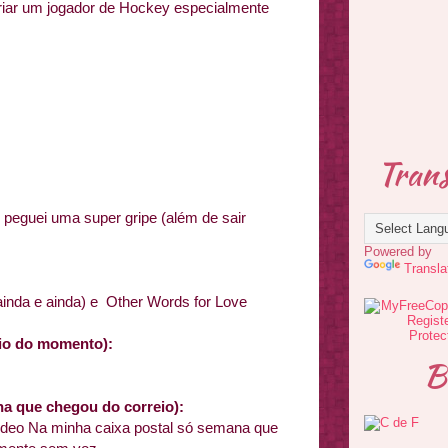
criar um jogador de Hockey especialmente
Trans
e peguei uma super gripe (além de sair
Powered by
Transla
inda e ainda) e Other Words for Love
ário do momento):
B
ha que chegou do correio):
ideo Na minha caixa postal só semana que