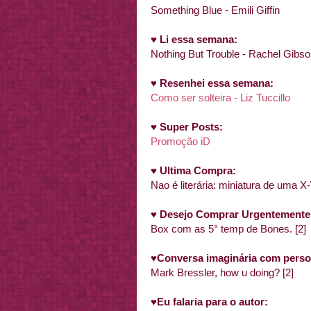
Something Blue - Emili Giffin
♥
Li essa semana:
Nothing But Trouble - Rachel Gibs
♥
Resenhei essa semana:
Como ser solteira - Liz Tuccillo
♥
Super Posts:
Promoção iD
♥
Ultima Compra:
Nao é literária: miniatura de uma
♥
Desejo Comprar Urgentemente
Box com as 5° temp de Bones. [2]
♥
Conversa imaginária com person
Mark Bressler, how u doing? [2]
♥
Eu falaria para o autor: