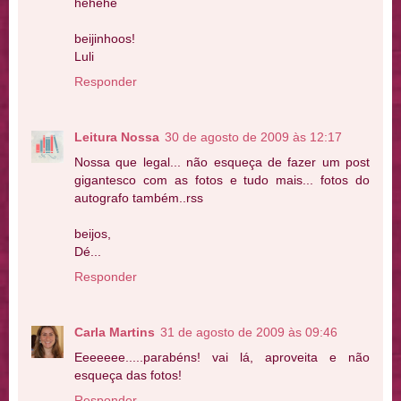
hehehe
beijinhoos!
Luli
Responder
Leitura Nossa
30 de agosto de 2009 às 12:17
Nossa que legal... não esqueça de fazer um post
gigantesco com as fotos e tudo mais... fotos do
autografo também..rss
beijos,
Dé...
Responder
Carla Martins
31 de agosto de 2009 às 09:46
Eeeeeee.....parabéns! vai lá, aproveita e não
esqueça das fotos!
Responder