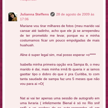
Julianna Steffens
28 de agosto de 2009 às
17:06
Mariane vou tirar milhares de fotos (meu marido vai
cansar até tadinho, acho que ele já se arrependeu
de ter prometido me levar, porque eu e minha
costumamos ficar um pouco empolgadas de mais
huahuah.
Aline é super legal sim, mal posso esperar =o*****
Isabella minha primeira opção era Sampa tb, o meu
marido é dai, mais minha irmã tb queria ir ai iamos
gasttar tipo o dobro do que ir pra Curitiba, to com
tanta saudade de sampa faz uns 5 meses que não
vou para ai =O(
Nat ai vai ter apenas uma sessão de autografo em
uma livraria ( infelizmente Bienal é só no Rio snif
snif) + vc acabou de se auto-responder ali em