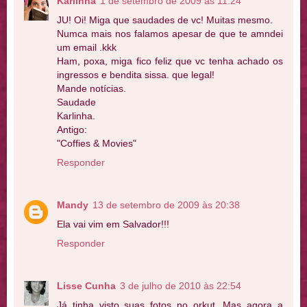
Karlinha
1 de setembro de 2009 às 11:24
JU! Oi! Miga que saudades de vc! Muitas mesmo.
Numca mais nos falamos apesar de que te amndei
um email .kkk
Ham, poxa, miga fico feliz que vc tenha achado os
ingressos e bendita sissa. que legal!
Mande notícias.
Saudade
Karlinha.
Antigo:
"Coffies & Movies"
Responder
Mandy
13 de setembro de 2009 às 20:38
Ela vai vim em Salvador!!!
Responder
Lisse Cunha
3 de julho de 2010 às 22:54
Já tinha visto suas fotos no orkut. Mas agora a