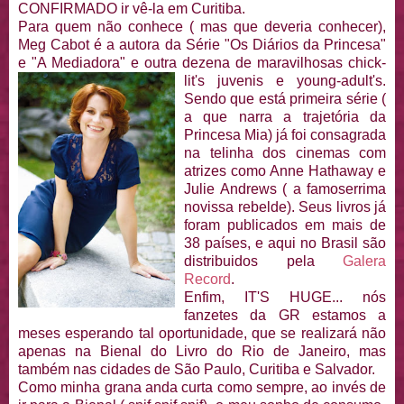
CONFIRMADO ir vê-la em Curitiba.
Para quem não conhece ( mas que deveria conhecer),
Meg Cabot é a autora da Série "Os Diários da Princesa"
e "A Mediadora" e outra dezena de maravilhosas chick-
lit's juvenis
e young-adult's.
Sendo que está primeira série (
a que narra a trajetória da
Princesa Mia) já foi consagrada
na telinha dos cinemas com
atrizes como Anne Hathaway e
Julie Andrews ( a famoserrima
novissa rebelde). Seus livros já
foram publicados em mais de
38 países, e aqui no Brasil são
distribuidos pela
Galera
Record
.
Enfim, IT'S HUGE... nós
fanzetes da GR estamos a
meses esperando tal oportunidade, que se realizará não
apenas na Bienal do Livro do Rio de Janeiro, mas
também nas cidades de São Paulo, Curitiba e Salvador.
Como minha grana anda curta como sempre, ao invés de