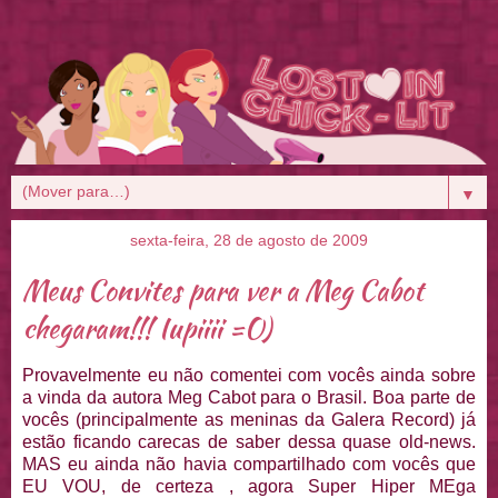
▼
sexta-feira, 28 de agosto de 2009
Meus Convites para ver a Meg Cabot
chegaram!!! Iupiiii =O)
Provavelmente eu não comentei com vocês ainda sobre
a vinda da autora Meg Cabot para o Brasil. Boa parte de
vocês (principalmente as meninas da Galera Record) já
estão ficando carecas de saber dessa quase old-news.
MAS eu ainda não havia compartilhado com vocês que
EU VOU, de certeza , agora Super Hiper MEga