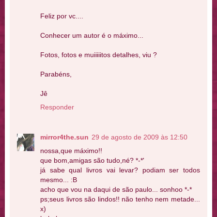
Feliz por vc....
Conhecer um autor é o máximo...
Fotos, fotos e muiiiiitos detalhes, viu ?
Parabéns,
Jê
Responder
mirror4the.sun
29 de agosto de 2009 às 12:50
nossa,que máximo!!
que bom,amigas são tudo,né? *-*'
já sabe qual livros vai levar? podiam ser todos
mesmo... :B
acho que vou na daqui de são paulo... sonhoo *-*
ps;seus livros são lindos!! não tenho nem metade...
x)