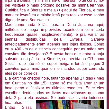
ir para a Bienal ( snif snif snif)- o meu sonho de consumo-
irei visitá-la o mais próximo possível da minha terrinha.
Curitiba fica a 3horas e meia (+-) aqui de Floripa, e meu
maridex levará eu e minha irmã para realizar esse sonho
digno de uma Bookwolick.
Mas como nada é fácil para a Dona Julianna aqui,
milhões de mega imprevistos acontecem com certa
frequência( quase inexplicavelmente), e pra variar as
senhas distribuídas pela Livraria Saraiva
antecipadamente eram apenas nas lojas físicas. Como
eu a 400 km de distancia conseguiria por as mãos nos
convites tão desejados? É nesta hora que entra a anja
salvadora da pátria - a Simone, conhecida na GR como
Sissa - que não só foi super meiga e foi lá e pegou 3
convites para mim, quanto me mandou super correndo
eles pelos correios.
E a cartinha chegou hoje, faltando apenas 17 dias ( Meg
em Curitiba no dia 15), agora só me falta arranjar um
hotel perto e finalizar os últimos retoques.. Entre eles
escolher dentre todos os livros maravilhosos que amo
dela 2 para ela assinar.. Se pude-sse levaria todossss
huahuhauh
Então Sissa..