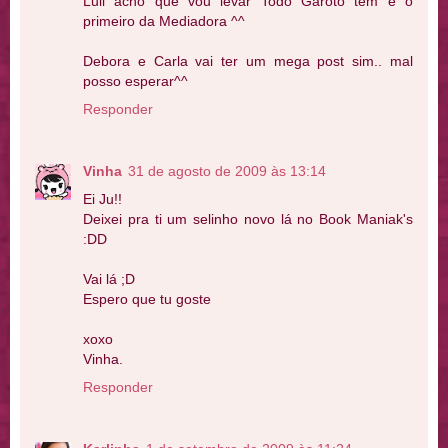
Luli acho que vou levar Todo Garoto tem e o
primeiro da Mediadora ^^
Debora e Carla vai ter um mega post sim.. mal
posso esperar^^
Responder
Vinha
31 de agosto de 2009 às 13:14
Ei Ju!!
Deixei pra ti um selinho novo lá no Book Maniak's
:DD
Vai lá ;D
Espero que tu goste
xoxo
Vinha.
Responder