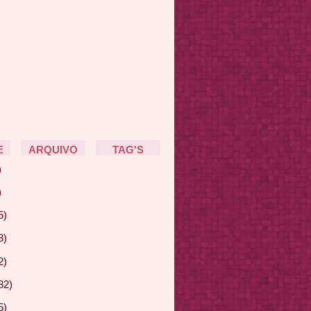
E
ARQUIVO
TAG'S
)
)
5)
3)
2)
82)
5)