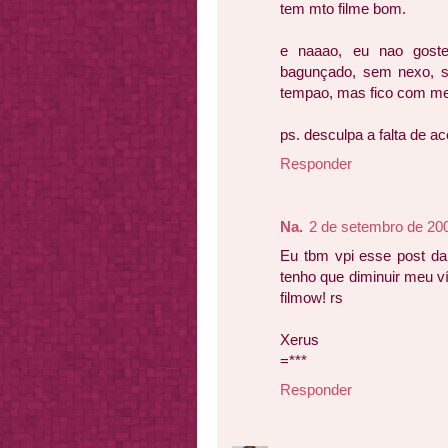
tem mto filme bom.
e naaao, eu nao goste
bagunçado, sem nexo, se
tempao, mas fico com med
ps. desculpa a falta de a
Responder
Na.
2 de setembro de 20
Eu tbm vpi esse post da
tenho que diminuir meu 
filmow! rs
Xerus
=***
Responder