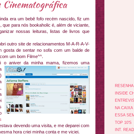
de Cinematográfica
inda era um bebê fofo recém nascido, fiz um
B
, que para nós bookaholic é, além de viciante,
nizar nossas leituras, listas de livros que
bri outro site de relacionamentos M-A-R-A-V-
m gosta de sentar no sofa com um balde de
ha com um bom Filme^^.
i o aniver da minha
mama, fizemos uma
a
)
a
RESENHA
,
INSIDE CH
a
i
ENTREVI
s
NA CAIXA
o
ESSA SEM
s
TOP 10'S
 estava devendo uma visita, e me deparei com
INT. REA
mesma hora criei minha conta e me viciei.