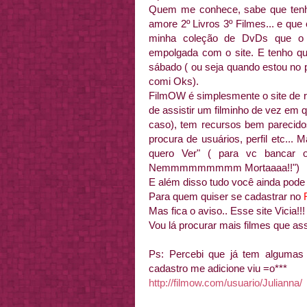
Quem me conhece, sabe que tenh
amore 2º Livros 3º Filmes... e que
minha coleção de DvDs que o d
empolgada com o site. E tenho que
sábado ( ou seja quando estou no pc
comi Oks).
FilmOW é simplesmente o site de r
de assistir um filminho de vez em
caso), tem recursos bem parecido
procura de usuários, perfil etc..
quero Ver" ( para vc bancar o 
Nemmmmmmmmm Mortaaaa!!")
E além disso tudo você ainda pode 
Para quem quiser se cadastrar no
Mas fica o aviso.. Esse site Vicia!!!
Vou lá procurar mais filmes que as
Ps: Percebi que já tem algumas 
cadastro me adicione viu =o***
http://filmow.com/usuario/Julianna/