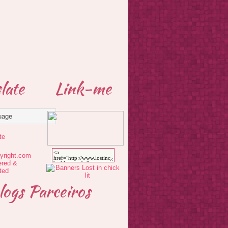
late
Link-me
te
logs Parceiros