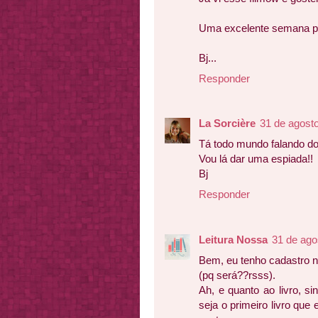
Uma excelente semana pr
Bj...
Responder
La Sorcière
31 de agost
Tá todo mundo falando do
Vou lá dar uma espiada!!
Bj
Responder
Leitura Nossa
31 de ago
Bem, eu tenho cadastro n
(pq será??rsss).
Ah, e quanto ao livro, s
seja o primeiro livro que