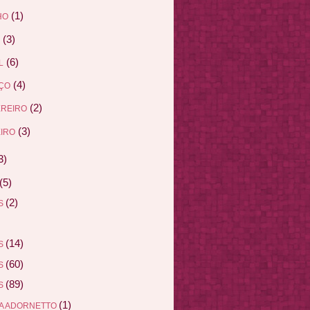
(1)
HO
(3)
(6)
L
(4)
ÇO
(2)
EREIRO
(3)
IRO
3)
(5)
(2)
AS
(14)
AS
(60)
AS
(89)
AS
(1)
A ADORNETTO