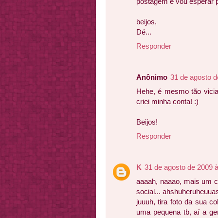
postagem e vou esperar p
beijos,
Dé...
Responder
Anônimo
31 de agosto d
Hehe, é mesmo tão vician
criei minha conta! :)
Beijos!
Responder
K
31 de agosto de 2009 
aaaah, naaao, mais um ca
social... ahshuheruheuua
juuuh, tira foto da sua 
uma pequena tb, aí a ge