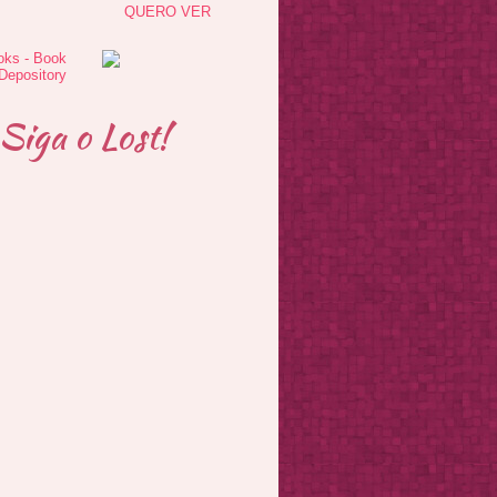
QUERO VER
Siga o Lost!