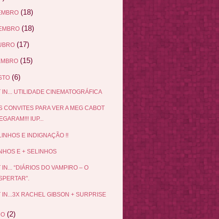
(18)
EMBRO
(18)
EMBRO
(17)
UBRO
(15)
EMBRO
(6)
STO
 IN... UTILIDADE CINEMATOGRÁFICA
 CONVITES PARA VER A MEG CABOT
GARAM!!! IUP...
LINHOS E INDIGNAÇÃO !!
NHOS E + SELINHOS
 IN... “DIÁRIOS DO VAMPIRO – O
SPERTAR”.
 IN...3X RACHEL GIBSON + SURPRISE
(2)
HO