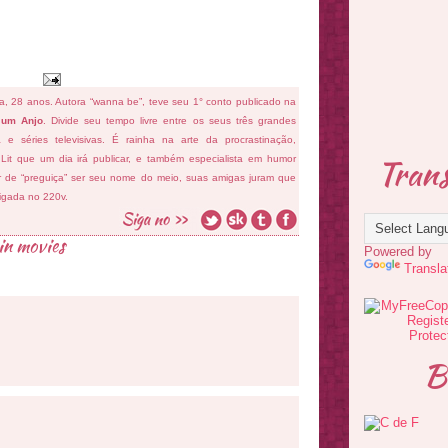
fa, 28 anos. Autora “wanna be”, teve seu 1° conto publicado na
 um Anjo
. Divide seu tempo livre entre os seus três grandes
ema e séries televisivas. É rainha na arte da procrastinação,
Trans
 Lit que um dia irá publicar, e também especialista em humor
ar de “preguiça” ser seu nome do meio, suas amigas juram que
ligada no 220v.
 in movies
Powered by
Transla
B