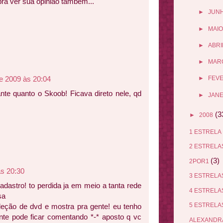
ra ver sua opinião também...
►
JUN
►
MAIO
►
ABRI
►
MAR
e 2009 às 20:04
►
FEV
te quanto o Skoob! Ficava direto nele, qd
►
JANE
(3
►
2008
1 ESTRELA
2 ESTREL
(3)
2POR1
às 20:30
3 ESTREL
dastro! to perdida ja em meio a tanta rede
4 ESTREL
sa
5 ESTREL
coleção de dvd e mostra pra gente! eu tenho
nte pode ficar comentando *-* aposto q vc
ALEXANDR