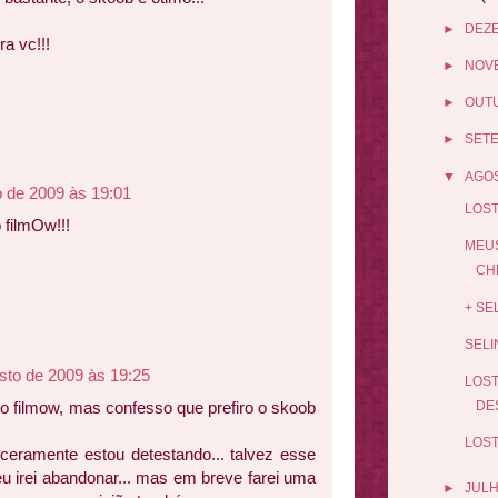
►
DEZ
a vc!!!
►
NOV
►
OUT
►
SET
▼
AGO
o de 2009 às 19:01
LOST
 filmOw!!!
MEUS
CHE
+ SE
SELI
sto de 2009 às 19:25
LOST
o filmow, mas confesso que prefiro o skoob
DE
LOST
inceramente estou detestando... talvez esse
 eu irei abandonar... mas em breve farei uma
►
JUL