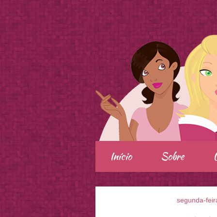
.
Início
Sobre
segunda-feir