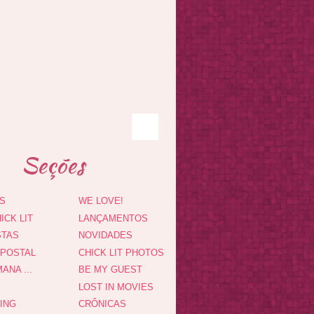
Seções
S
WE LOVE!
ICK LIT
LANÇAMENTOS
STAS
NOVIDADES
 POSTAL
CHICK LIT PHOTOS
ANA ...
BE MY GUEST
LOST IN MOVIES
DING
CRÔNICAS