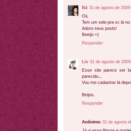
Bá
31 de agosto de 2009
Oii,
Tem um selo pra vc lá no 
Adoro seus posts!
Beeijo =)
Responder
Liv
31 de agosto de 2009
Esse site parece ser 
parecido...
Vou me cadastrar lá depoi
Beijos.
Responder
Anônimo
31 de agosto d
Já vi esse filmow e gostei