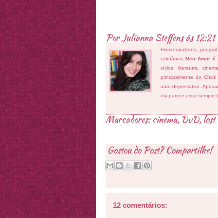
Por
Julianna Steffens
às
12:21
Florianopolitana, geogra
coletânea
Meu Amor é
vícios: literatura, cin
principalmente do Chick
auto-depreciativo. Apes
ela parece estar sempre 
Marcadores:
cinema
,
DvD
,
lost
Gostou do Post? Compartilhe!
12 comentários: