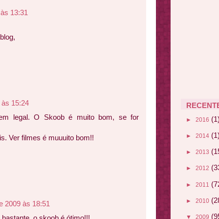
 às 13:31
blog,
 às 15:24
RECENT
bem legal. O Skoob é muito bom, se for
(1
►
2016
(1
►
2014
s. Ver filmes é muuuito bom!!
(1
►
2013
(3
►
2012
(7
►
2011
(2
►
2010
e 2009 às 18:51
(9
 bastante, o skoob é ótimo!!!
▼
2009