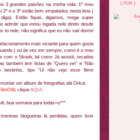
2 POR 1
o 3 grandes paixões na minha vida: 1º meu
 o 2º e o 3º estão bem empatados nesta lista (
iga). Então fiquei, digamos, mega super
 admitir que estou logada nele direto desde
 to nele, não significa que eu não sai/ dormi/
elacionamento mais viciante para quem gosta
 quando ( ou de vez em sempre, como é o meu
s com o Skoob, tal como Já assisti, recados
. Mas também tem listas de "Quero ver" e "Não
bestinha.. tipo "Ui não vejo esse filme
montar um album de fotografias alá Orkut.
FilmOW
, clique
AQUI
.
siti, boa semana para todas=o***
meninas blogueiras lá perdidas, quem tiver