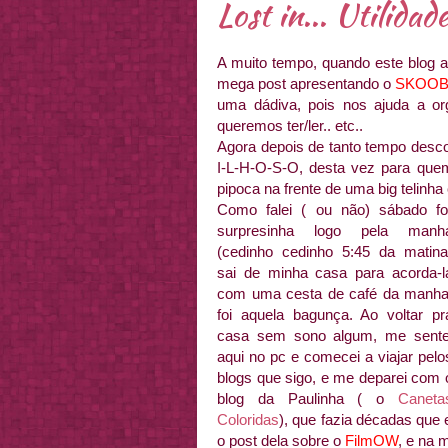
Lost in... Utilida
A muito tempo, quando este blog a
mega post apresentando o
SKOO
uma dádiva, pois nos ajuda a orga
queremos ter/ler.. etc..
Agora depois de tanto tempo desco
I-L-H-O-S-O, desta vez para que
pipoca na frente de uma big telin
Como falei ( ou não) sábado fo
surpresinha logo pela manh
(cedinho cedinho 5:45 da matina
sai de minha casa para acorda-l
com uma cesta de café da manha
foi aquela bagunça. Ao voltar pr
casa sem sono algum, me sente
aqui no pc e comecei a viajar pelo
blogs que sigo, e me deparei com 
blog da Paulinha ( o
Caneta
Coloridas
), que fazia décadas que
o post dela sobre o
FilmOW
, e na 