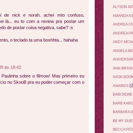
ALYSON N
i de nick e norah. achei mto confuso,
AMANDA A
i lá... eu to com a review pra postar um
ANDREA C
o de postar coisa negativa, sabe? :s
ANDREA F
cento, o teclado ta uma boshhta... hahaha
ANDY MCN
ANGELA M
ANIVERSÁ
09 às 18:42
ANN BRAS
 Paulinha sobre o filmow! Mas primeiro eu
AVON BOO
vício no SkooB pra eu poder começar com o
(2
AWARDS
BABI DEW
BARB KAR
BARBARA 
BE MY GU
BECCA FIT