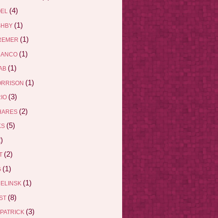
(4)
ÖEL
(1)
SHBY
(1)
REMER
(1)
RANCO
(1)
AB
(1)
ORRISON
(3)
RIO
(2)
HARES
(5)
KS
)
(2)
ET
(1)
G
(1)
DELINSK
(8)
EST
(3)
ZPATRICK