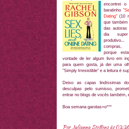
encontrei o 
baratinho
"S
Dating"
(10 r
que também f
das autoras 
dia supe
produtivo.
compras, 
porque est
vontade de ler algum livro em in
para quem gosta, já dei uma ol
"Simply Irresistible" e a leitura é sup
Deixo as capas lindíssimas do
desculpas pelo sumisso, promet
entrar no blogs de vocês também, e
Boa semana garotas=o***
Por
Julianna Steffens
às
03:36