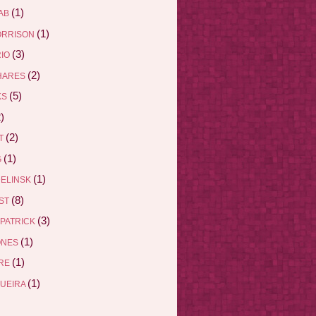
(1)
AB
(1)
ORRISON
(3)
RIO
(2)
HARES
(5)
KS
)
(2)
ET
(1)
G
(1)
DELINSK
(8)
EST
(3)
ZPATRICK
(1)
ONES
(1)
DRE
(1)
QUEIRA