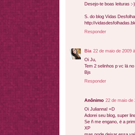
Desejo-te boas leituras :-)
S. do blog Vidas Desfolh
http://vidasdesfolhadas.b
Responder
Bia
22 de maio de 2009 
Oi Ju,
Tem 2 selinhos p vc lá no
Bjs
Responder
Anônimo
22 de maio de 
Oi Julianna! =D
Adorei seu blog, super lindo
Se ñ me engano, é a prim
XP
mas pode deixar essa vai 