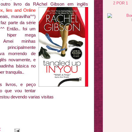
2 POR 1
outro livro
da RAchel Gibson em inglês
ex, lies and
Online
eais, maravilha^^)
az parte da série
^^ Então.. foi um
r hiper mega
.. Amei minhas
principalmente
ava morrendo de
glês novamente, e
hadinha básica no
er tranquila..
s livros, e peço
o que vou tentar
stou devendo varias visitas