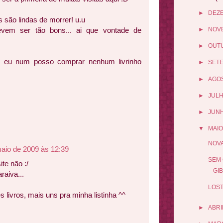
►
DEZ
 são lindas de morrer! u.u
evem ser tão bons... ai que vontade de
►
NOV
►
OUT
 eu num posso comprar nenhum livrinho
►
SET
►
AGO
►
JUL
►
JUN
▼
MAIO
NOVA
aio de 2009 às 12:39
SEM 
te não :/
GI
raiva...
LOST
livros, mais uns pra minha listinha ^^
►
ABRI