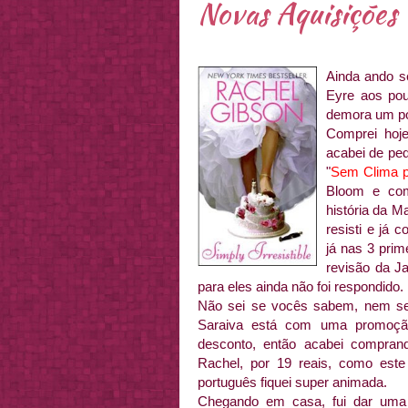
Novas Aquisições
Ainda a
ndo s
Eyre aos pou
demora um po
Comprei hoj
acabei de ped
"
Sem Clima 
Bloom e com
história da Ma
resisti e já 
já nas 3 prim
revisão da J
para eles ainda não foi respondido. 
Não sei se vocês sabem, nem sei
Saraiva está com uma promoção
desconto, então acabei compr
Rachel, por 19 reais, como est
português fiquei super animada.
Chegando em casa, fui dar uma 