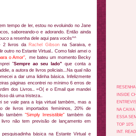
em tempo de ler, estou no evoluindo no Jane
cos, saboreando-o e adorando. Então ainda
uco a resenha dele aqui para vocês^^
e 2 livros da
Rachel Gibson
na Saraiva, e
ir outro no Estante Virtual.. Como falei amei o
para o Amor",
me bateu um momento Becky
prei "
Sempre ao seu lado"
que conta a
ddie, a autora de livros policiais...Na qual não
comecei a dar uma lidinha básica. Infelizmente
eiras páginas encontrei no mínimo 6 erros de
RESENHA
ardim dos Livros.. =O( e o Email que mandei
INSIDE CH
Isso dá uma tristeza..
 se vale para a loja virtual também, mas a
ENTREVI
 de livros importados femininos, 20% de
NA CAIXA
ando também
"Simply Irresistible"
também da
ESSA SEM
e livro não tem previsão de lançamento em
TOP 10'S
INT. REA
pesquisadinha básica na Estante Virtual e