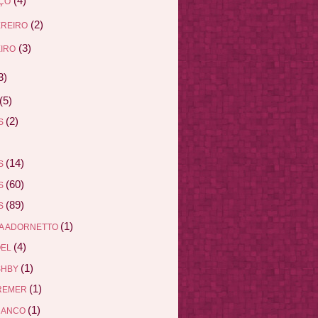
(4)
ÇO
(2)
EREIRO
(3)
IRO
3)
(5)
(2)
AS
(14)
AS
(60)
AS
(89)
AS
(1)
A ADORNETTO
(4)
ÖEL
(1)
SHBY
(1)
REMER
(1)
RANCO