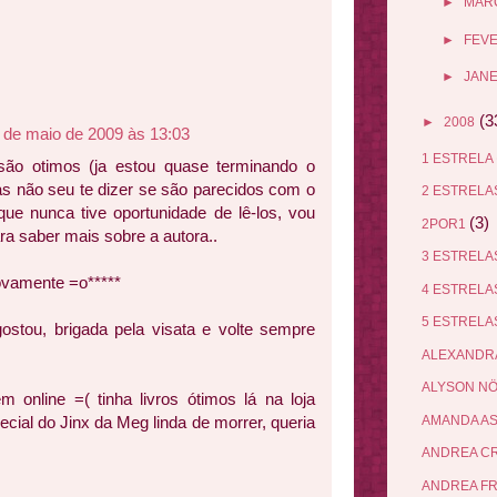
►
MAR
►
FEV
►
JANE
(3
►
2008
 de maio de 2009 às 13:03
1 ESTRELA
são otimos (ja estou quase terminando o
 não seu te dizer se são parecidos com o
2 ESTREL
ue nunca tive oportunidade de lê-los, vou
(3)
2POR1
ra saber mais sobre a autora..
3 ESTREL
ovamente =o*****
4 ESTREL
5 ESTREL
stou, brigada pela visata e volte sempre
ALEXANDR
ALYSON N
 online =( tinha livros ótimos lá na loja
AMANDA A
cial do Jinx da Meg linda de morrer, queria
ANDREA C
ANDREA F