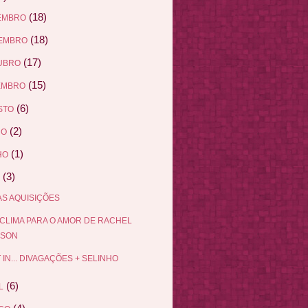
(18)
EMBRO
(18)
EMBRO
(17)
UBRO
(15)
EMBRO
(6)
STO
(2)
HO
(1)
HO
(3)
S AQUISIÇÕES
CLIMA PARA O AMOR DE RACHEL
BSON
 IN... DIVAGAÇÕES + SELINHO
(6)
L