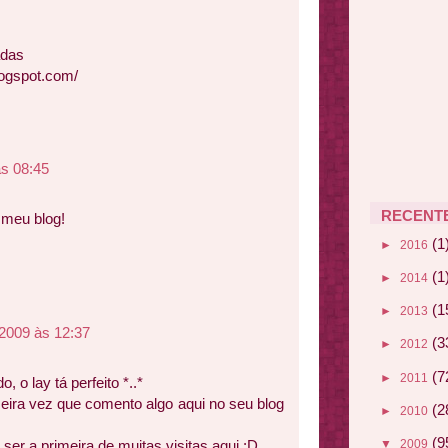
adas
logspot.com/
às 08:45
RECENT
 meu blog!
(1
►
2016
(1
►
2014
(1
►
2013
2009 às 12:37
(3
►
2012
(7
►
2011
, o lay tá perfeito *..*
eira vez que comento algo aqui no seu blog
(2
►
2010
(9
ser a primeira de muitas visitas aqui :D
▼
2009