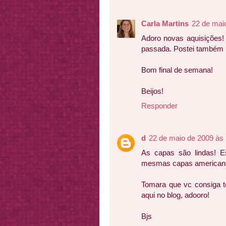
Carla Martins
22 de mai
Adoro novas aquisições!
passada. Postei também lá
Bom final de semana!
Beijos!
Responder
d
22 de maio de 2009 às
As capas são lindas! E
mesmas capas americana
Tomara que vc consiga t
aqui no blog, adooro!
Bjs