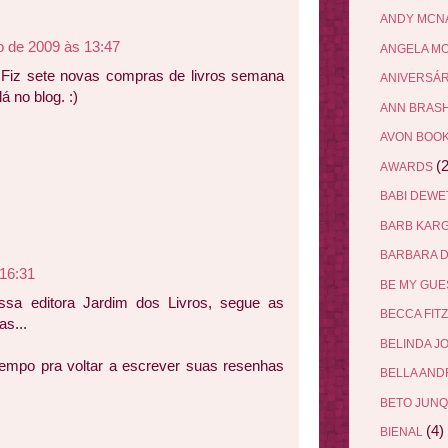
ANDY MCN
o de 2009 às 13:47
ANGELA M
 Fiz sete novas compras de livros semana
ANIVERSÁ
 no blog. :)
ANN BRAS
AVON BOO
(2
AWARDS
BABI DEW
BARB KAR
BARBARA 
 16:31
BE MY GU
ssa editora Jardim dos Livros, segue as
BECCA FIT
s...
BELINDA J
empo pra voltar a escrever suas resenhas
BELLA AN
BETO JUN
(4)
BIENAL