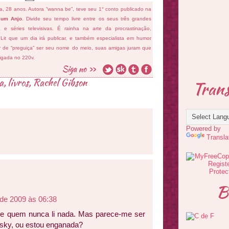
fa, 28 anos. Autora “wanna be”, teve seu 1° conto publicado na
 um Anjo
. Divide seu tempo livre entre os seus três grandes
ema e séries televisivas. É rainha na arte da procrastinação,
 Lit que um dia irá publicar, e também especialista em humor
ar de “preguiça” ser seu nome do meio, suas amigas juram que
ligada no 220v.
ra
,
livros
,
Rachel Gibson
Trans
Powered by
Transla
B
de 2009 às 06:38
de quem nunca li nada. Mas parece-me ser
insky, ou estou enganada?