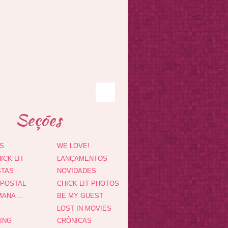
Seções
S
WE LOVE!
ICK LIT
LANÇAMENTOS
STAS
NOVIDADES
 POSTAL
CHICK LIT PHOTOS
ANA ...
BE MY GUEST
LOST IN MOVIES
DING
CRÔNICAS