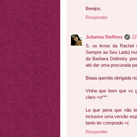
Beeijos.
Responder
Julianna Steffens
22
S. os livros da Rachel 
Sempre ao Seu Lado) mas
da Barbara Delinsky porq
até dar uma procurada pa
Biaaa querida obrigada n
Vinha que bom que vc go
claro =o***
La que pena que não tem
inclusive uma versão espe
tanto ter comprado =(
Responder