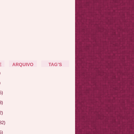
E
ARQUIVO
TAG'S
)
)
5)
3)
2)
82)
5)