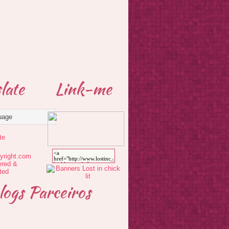
late
Link-me
te
logs Parceiros