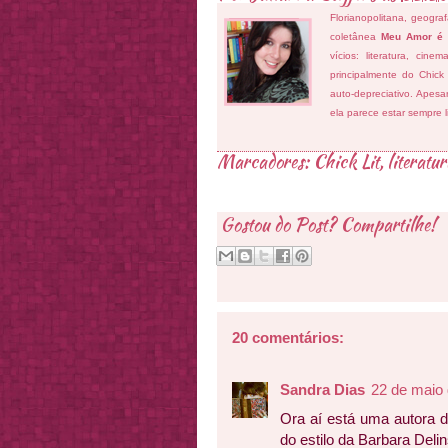
Florianopolitana, geogra
coletânea
Meu Amor é
vícios: literatura, cin
principalmente do Chick
auto-depreciativo. Apes
ela parece estar sempre 
Marcadores:
Chick Lit
,
literatu
Gostou do Post? Compartilhe!
20 comentários:
Sandra Dias
22 de maio 
Ora aí está uma autora 
do estilo da Barbara Del