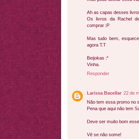
Ah as capas desses livros
Os livros da Rachel d
comprar :P
Mas tudo bem, esquece
agora T.T
Beijokas :*
Vinha.
Responder
Larissa Bacellar
22 de m
Não tem essa promo no si
Pena que aqui não tem Sa
Deve ser muito bom esses 
Vê se não some!