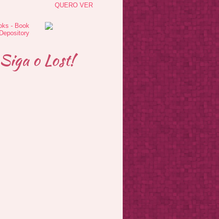
QUERO VER
Siga o Lost!