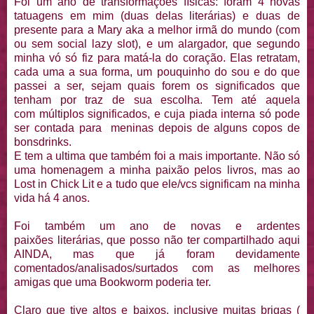
Foi um ano de transformações físicas: foram 4 novas
tatuagens em mim (duas delas literárias) e duas de
presente para a Mary aka a melhor irmã do mundo (com
ou sem social lazy slot), e um alargador, que segundo
minha vó só fiz para matá-la do coração. Elas retratam,
cada uma a sua forma, um pouquinho do sou e do que
passei a ser, sejam quais forem os significados que
tenham por traz de sua escolha. Tem até aquela
com múltiplos significados, e cuja piada interna só pode
ser contada para meninas depois de alguns copos de
bonsdrinks.
E tem a ultima que também foi a mais importante. Não só
uma homenagem a minha paixão pelos livros, mas ao
Lost in Chick Lit e a tudo que ele/vcs significam na minha
vida há 4 anos.
Foi também um ano de novas e ardentes
paixões literárias, que posso não ter compartilhado aqui
AINDA, mas que já foram devidamente
comentados/analisados/surtados com as melhores
amigas que uma Bookworm poderia ter.
Claro que tive altos e baixos, inclusive muitas brigas (