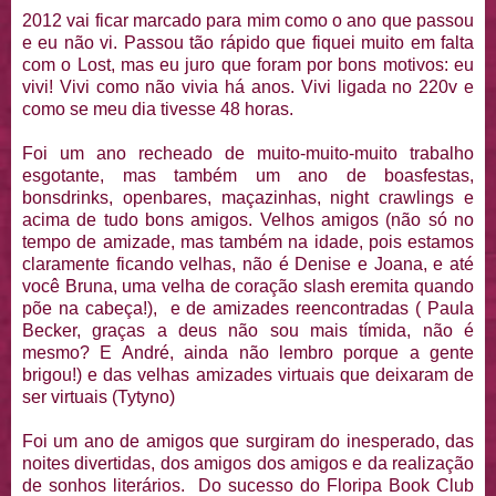
2012 vai ficar marcado para mim como o ano que passou
e eu não vi. Passou tão rápido que fiquei muito em falta
com o Lost, mas eu juro que foram por bons motivos: eu
vivi! Vivi como não vivia há anos. Vivi ligada no 220v e
como se meu dia tivesse 48 horas.
Foi um ano recheado de muito-muito-muito trabalho
esgotante, mas também um ano de boasfestas,
bonsdrinks, openbares, maçazinhas, night crawlings e
acima de tudo bons amigos. Velhos amigos (não só no
tempo de amizade, mas também na idade, pois estamos
claramente ficando velhas, não é Denise e Joana, e até
você Bruna, uma velha de coração slash eremita quando
põe na cabeça!), e de amizades reencontradas ( Paula
Becker, graças a deus não sou mais tímida, não é
mesmo? E André, ainda não lembro porque a gente
brigou!) e das velhas amizades virtuais que deixaram de
ser virtuais (Tytyno)
Foi um ano de amigos que surgiram do inesperado, das
noites divertidas, dos amigos dos amigos e da realização
de sonhos literários. Do sucesso do Floripa Book Club