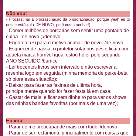
Não vou:
- Procrastinar a procrastinação da proscratinação, porque yeah eu to
nesse estágio! ( DE NOVO, pq ñ custa sonhar!)
- Comer milhões de porcarias sem sentir uma pontada de
culpa - de novo-; /denovo
- Engordar (+) para o motivo acima - de novo- /de-novo
- Esquecer de passar o protetor solar nos pés e ficar com
aquela marca horrível igual estou hoje- pelo segundo
ANO SEGUIDO /burrice
- Ler trocentos livros sem intervalo e não escrever a
resenha logo em seguida (minha memoria de peixe-beta
só piora essa situação);
- Deixar para fazer as faxinas de ultima hora,
principalmente quando for fazer festa lá em casa;
- Gastar de mais e ficar sem dinheiro para ver os shows
das minhas bandas favoritas (por mais de uma vez);
Eu vou:
- Parar de me preocupar de mais com tudo; /denovo
- Parar de ser reclamona, principalmente com coisas que