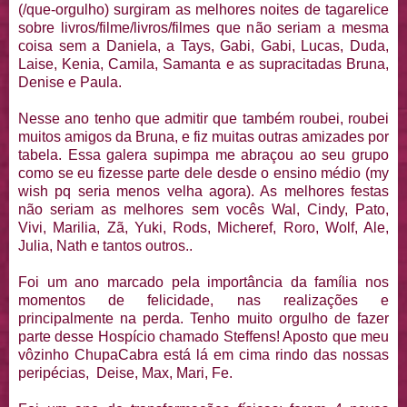
(/que-orgulho) surgiram as melhores noites de tagarelice
sobre livros/filme/livros/filmes que não seriam a mesma
coisa sem a Daniela, a Tays, Gabi, Gabi, Lucas, Duda,
Laise, Kenia, Camila, Samanta e as supracitadas Bruna,
Denise e Paula.
Nesse ano tenho que admitir que também roubei, roubei
muitos amigos da Bruna, e fiz muitas outras amizades por
tabela. Essa galera supimpa me abraçou ao seu grupo
como se eu fizesse parte dele desde o ensino médio (my
wish pq seria menos velha agora). As melhores festas
não seriam as melhores sem vocês Wal, Cindy, Pato,
Vivi, Marilia, Zã, Yuki, Rods, Micheref, Roro, Wolf, Ale,
Julia, Nath e tantos outros..
Foi um ano marcado pela importância da família nos
momentos de felicidade, nas realizações e
principalmente na perda. Tenho muito orgulho de fazer
parte desse Hospício chamado Steffens! Aposto que meu
vôzinho ChupaCabra está lá em cima rindo das nossas
peripécias, Deise, Max, Mari, Fe.