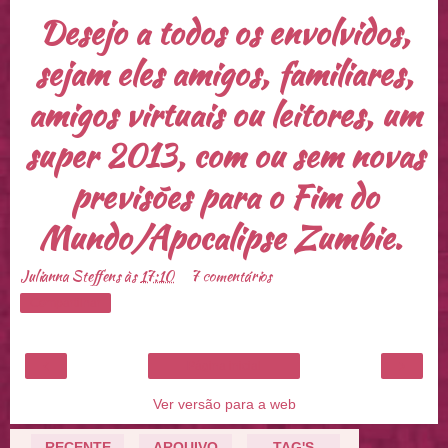
Desejo a todos os envolvidos,
sejam eles amigos, familiares,
amigos virtuais ou leitores, um
super 2013, com ou sem novas
previsões para o Fim do
Mundo/Apocalipse Zumbie.
Julianna Steffens
às
17:10
7 comentários
Compartilhar
‹
›
Página inicial
Ver versão para a web
RECENTE
ARQUIVO
TAG'S