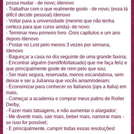
possa mudar - de novo; /denovo
- Trabalhar com o que realmente gosto - de novo; (essa tá
difícil decidir pessoal) /denovo
- Voltar para a universidade (mesmo que não tenha
certeza para que curso ainda)- de novo;
- Terminar meu primeiro livro -Dois capítulos e um ano
depois /denovo
- Postar no Lost pelo menos 3 vezes por semana,
/denovo
- Bagunçar a casa no dia seguinte de uma grande faxina;
- Encontrar alguém (nerd/fofo/tatuado) que me faça feliz e
que principalmente goste de mim pelo que sou;
- Ser mais segura, reservada, menos escandalosa, sem
deixar e ser a Julianna que vocês amam/odeiam;
- Economizar para conhecer os Italianos (ops a Italia) em
maio,
- Começar a academia e comprar meus patins de Roller
Derby,
- Fazer mais tatuagens, e não aumentar o alargador;
- Me divertir mais, sair mais, beber mais, namorar mais -
se isso for possível;
- E principalmente, cumprir todas essas resoluções!