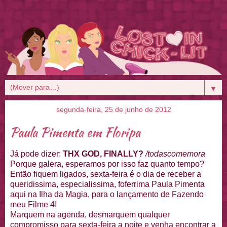
▼
segunda-feira, 25 de junho de 2012
Paula Pimenta em Floripa
Já pode dizer:
THX GOD, FINALLY?
/todascomemora
Porque galera, esperamos por isso faz quanto tempo?
Então fiquem ligados, sexta-feira é o dia de receber a
queridissima, especialissima, foferrima Paula Pimenta
aqui na Ilha da Magia, para o lançamento de Fazendo
meu Filme 4!
Marquem na agenda, desmarquem qualquer
compromisso para sexta-feira a noite e venha encontrar a