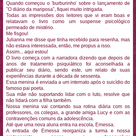
Quando começou o 'burburinho' sobre o lançamento de
"O diário da mariposa", fiquei muito intrigada.
Todas as impressões dos leitores que vi eram boas e
relatavam o livro como um suspense psicológico
permeado de mistério.
Me fisgou!
Julianna me disse que tinha recebido para resenha, mas
não estava interessada, então, me propus a isso.
Assim... aqui estou!
O livro começa com a narradora dizendo que depois de
anos de tratamento psiquiátrico foi aconselhada a
publicar seu diário, sendo este, um relato de suas
experiências durante a década de sessenta.
Essa menina é enviada a um internato após o suicídio do
famoso pai poeta.
Sua mãe não suportando lidar com o luto, resolve que
não lidará com a filha também.
Nossa menina vai contando sua rotina diária com os
professores, os colegas, a grande amiga Lucy e com as
contravenções comuns da adolescência.
Até que uma nova aluna entra na escola, Ernessa.
A entrada de Ernessa reorganiza a turma e nossa