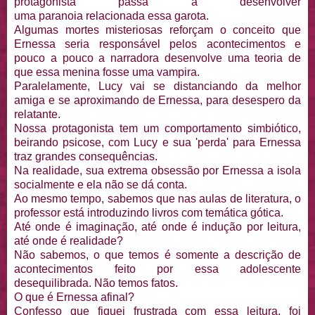
protagonista passa a desenvolver
uma paranoia relacionada essa garota.
Algumas mortes misteriosas reforçam o conceito que
Ernessa seria responsável pelos acontecimentos e
pouco a pouco a narradora desenvolve uma teoria de
que essa menina fosse uma vampira.
Paralelamente, Lucy vai se distanciando da melhor
amiga e se aproximando de Ernessa, para desespero da
relatante.
Nossa protagonista tem um comportamento simbiótico,
beirando psicose, com Lucy e sua 'perda' para Ernessa
traz grandes consequências.
Na realidade, sua extrema obsessão por Ernessa a isola
socialmente e ela não se dá conta.
Ao mesmo tempo, sabemos que nas aulas de literatura, o
professor está introduzindo livros com temática gótica.
Até onde é imaginação, até onde é indução por leitura,
até onde é realidade?
Não sabemos, o que temos é somente a descrição de
acontecimentos feito por essa adolescente
desequilibrada. Não temos fatos.
O que é Ernessa afinal?
Confesso que fiquei frustrada com essa leitura, foi