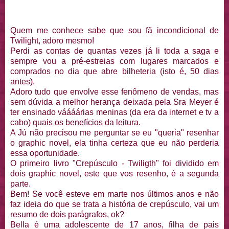
Quem me conhece sabe que sou fã incondicional de
Twilight, adoro mesmo!
Perdi as contas de quantas vezes já li toda a saga e
sempre vou a pré-estreias com lugares marcados e
comprados no dia que abre bilheteria (isto é, 50 dias
antes).
Adoro tudo que envolve esse fenômeno de vendas, mas
sem dúvida a melhor herança deixada pela Sra Meyer é
ter ensinado váááárias meninas (da era da internet e tv a
cabo) quais os benefícios da leitura.
A Jú não precisou me perguntar se eu "queria" resenhar
o graphic novel, ela tinha certeza que eu não perderia
essa oportunidade.
O primeiro livro "Crepúsculo - Twiligth" foi dividido em
dois graphic novel, este que vos resenho, é a segunda
parte.
Bem! Se você esteve em marte nos últimos anos e não
faz ideia do que se trata a história de crepúsculo, vai um
resumo de dois parágrafos, ok?
Bella é uma adolescente de 17 anos, filha de pais