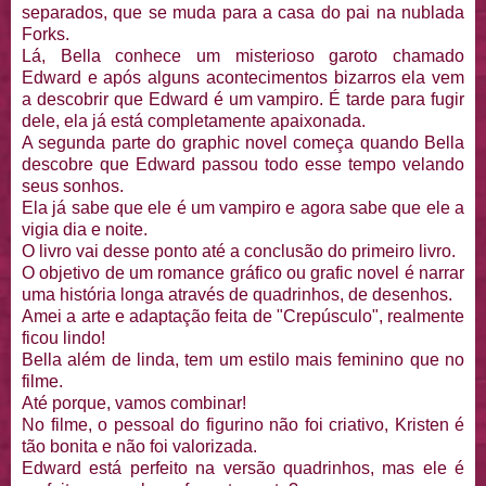
separados, que se muda para a casa do pai na nublada
Forks.
Lá, Bella conhece um misterioso garoto chamado
Edward e após alguns acontecimentos bizarros ela vem
a descobrir que Edward é um vampiro. É tarde para fugir
dele, ela já está completamente apaixonada.
A segunda parte do graphic novel começa quando Bella
descobre que Edward passou todo esse tempo velando
seus sonhos.
Ela já sabe que ele é um vampiro e agora sabe que ele a
vigia dia e noite.
O livro vai desse ponto até a conclusão do primeiro livro.
O objetivo de um romance gráfico ou grafic novel é narrar
uma história longa através de quadrinhos, de desenhos.
Amei a arte e adaptação feita de "Crepúsculo", realmente
ficou lindo!
Bella além de linda, tem um estilo mais feminino que no
filme.
Até porque, vamos combinar!
No filme, o pessoal do figurino não foi criativo, Kristen é
tão bonita e não foi valorizada.
Edward está perfeito na versão quadrinhos, mas ele é