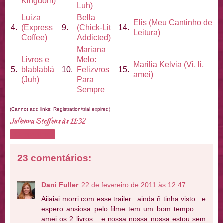
Kingdom)
Luh)
Luiza
Bella
Elis (Meu Cantinho de
4.
(Express
9.
(Chick-Lit
14.
Leitura)
Coffee)
Addicted)
Mariana
Livros e
Melo:
Marilia Kelvia (Vi, li,
5.
blablablá
10.
Felizvros
15.
amei)
(Juh)
Para
Sempre
(Cannot add links: Registration/trial expired)
Julianna Steffens
às
11:32
Compartilhar
23 comentários:
Dani Fuller
22 de fevereiro de 2011 às 12:47
Aiiaiai morri com esse trailer.. ainda ñ tinha visto.. e
espero ansiosa pelo filme tem um bom tempo......
amei os 2 livros... e nossa nossa nossa estou sem