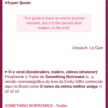
♥
Super Quote:
"It is good to have an end to journey
towards, but it is the journey that
matters, in the end"
-Ursula K. Le Guin
♥
Vi e viciei (booktrailers, trailers, videos whatever):
Finalmente o Trailer de
Something Borrowed
\o, a
versão cinematográfica do livro da Emily Giffin conhecido
aqui no Brasil como
O noivo da minha melhor amiga
=)
s2 s2 s2
SOMETHING BORROWED - Trailer