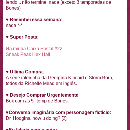
lendo... não terminei nada (exceto 3 temporadas de
Bones)
♥
Resenhei essa semana:
nada *-*
♥
Super Posts:
Na minha Caixa Postal #22
Sneak Peak Hex Hall
♥
Ultima Compra:
A série inteirinha da Georgina Kincaid e Storm Born,
todos da Richelle Mead em inglês.
♥
Desejo Comprar Urgentemente
:
Box com as 5° temp de Bones.
♥
Conversa imaginária com personagem fictício:
Dr. Hodgins, how u doing? [2]
♥
Eu falaria para o autor: