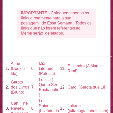
IMPORTANTE - Coloquem apenas os
links diretamente para a sua
postagem do Essa Semana.. Todos os
links que não forem referentes ao
Meme serão deletados.
Aline
Mix
Elisandra (A Magia
1.
(Book is
6.
Literário
11.
Real)
life)
(Patrícia)
Letícia (
Garoto
Quero Ser
2.
dos Livros
7.
12.
Carol (Garota que Lê)
Bookaholic
(Bruno)
)
Luh
Cah (The
Spínola
Juliana
3.
Review
8.
13.
(Livrário da
(julianagiacobelli.com)