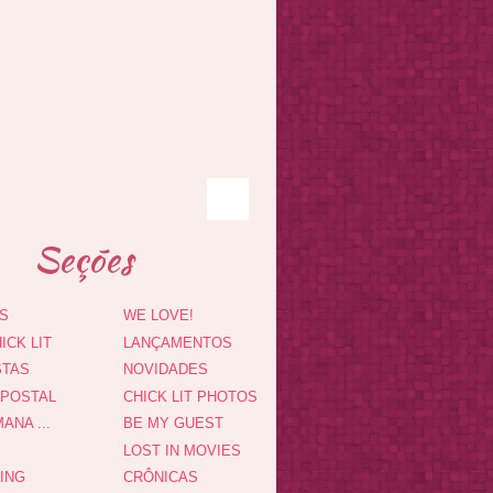
Seções
S
WE LOVE!
ICK LIT
LANÇAMENTOS
STAS
NOVIDADES
 POSTAL
CHICK LIT PHOTOS
ANA ...
BE MY GUEST
LOST IN MOVIES
DING
CRÔNICAS