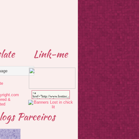
late
Link-me
te
logs Parceiros