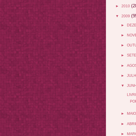
(2
►
2010
(9
▼
2009
►
DEZ
►
NOV
►
OUT
►
SET
►
AGO
►
JUL
▼
JUN
LIVR
PO
►
MAIO
►
ABRI
►
MAR