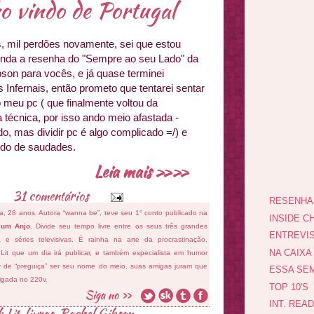
o vindo de Portugal
, mil perdões novamente, sei que estou
nda a resenha do "Sempre ao seu Lado" da
son para vocês, e já quase terminei
 Infernais, então prometo que tentarei sentar
 meu pc ( que finalmente voltou da
a técnica, por isso ando meio afastada -
o, mas dividir pc é algo complicado =/) e
ndo de saudades.
Leia mais »»
31 comentários
RESENHA
fa, 28 anos. Autora “wanna be”, teve seu 1° conto publicado na
INSIDE CH
 um Anjo
. Divide seu tempo livre entre os seus três grandes
ENTREVI
ema e séries televisivas. É rainha na arte da procrastinação,
NA CAIXA
 Lit que um dia irá publicar, e também especialista em humor
ar de “preguiça” ser seu nome do meio, suas amigas juram que
ESSA SEM
ligada no 220v.
TOP 10'S
INT. REA
 Lit
,
livros
,
Rachel Gibson