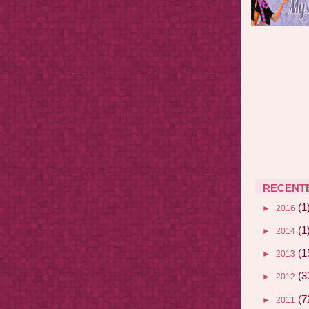
RECENT
(1
►
2016
(1
►
2014
(1
►
2013
(3
►
2012
(7
►
2011