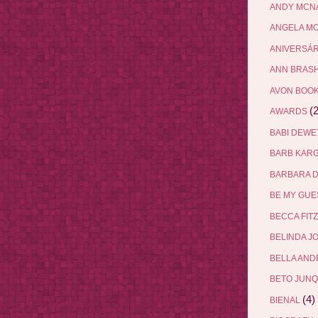
ANDY MCN
ANGELA M
ANIVERSÁ
ANN BRAS
AVON BOO
(2
AWARDS
BABI DEW
BARB KAR
BARBARA 
BE MY GU
BECCA FIT
BELINDA J
BELLA AN
BETO JUN
(4)
BIENAL