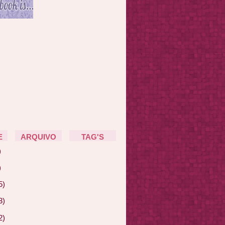
E
ARQUIVO
TAG'S
)
)
5)
3)
2)