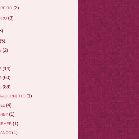
(2)
EREIRO
(3)
IRO
3)
(5)
(2)
AS
(14)
AS
(60)
AS
(89)
AS
(1)
A ADORNETTO
(4)
ÖEL
(1)
SHBY
(1)
REMER
(1)
RANCO