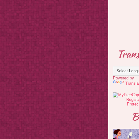
Trans
Powered by
Transla
B