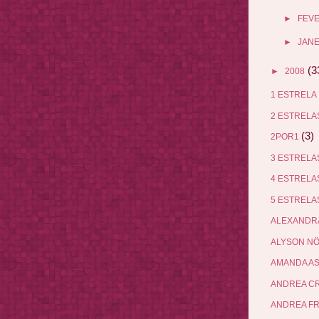
►
FEV
►
JANE
(3
►
2008
1 ESTRELA
2 ESTREL
(3)
2POR1
3 ESTREL
4 ESTREL
5 ESTREL
ALEXANDR
ALYSON N
AMANDA A
ANDREA C
ANDREA F