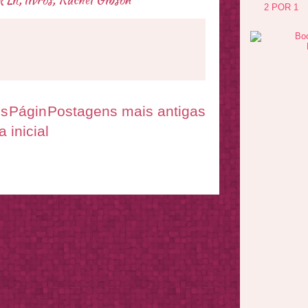
2 POR 1
es
Págin
Postagens mais antigas
a inicial