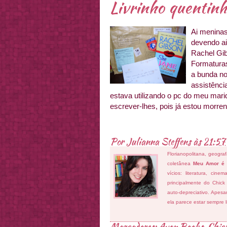
Livrinho quentinh
Ai meninas
devendo ai
Rachel Gib
Formaturas
a bunda no
assistênci
estava utilizando o pc do meu marid
escrever-lhes, pois já estou morre
Por
Julianna Steffens
às
21:57
Florianopolitana, geogra
coletânea
Meu Amor é
vícios: literatura, cin
principalmente do Chick
auto-depreciativo. Apes
ela parece estar sempre 
Marcadores:
Avon Books
,
Chick