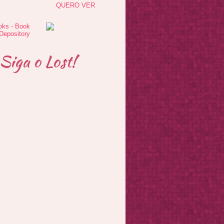
QUERO VER
Siga o Lost!