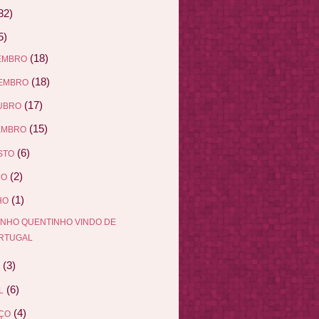
82)
5)
(18)
EMBRO
(18)
EMBRO
(17)
UBRO
(15)
EMBRO
(6)
STO
(2)
HO
(1)
HO
INHO QUENTINHO VINDO DE
RTUGAL
(3)
(6)
L
(4)
ÇO