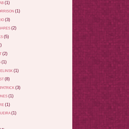
(1)
AB
(1)
ORRISON
(3)
RIO
(2)
HARES
(5)
KS
)
(2)
ET
(1)
G
(1)
DELINSK
(8)
EST
(3)
ZPATRICK
(1)
ONES
(1)
DRE
(1)
QUEIRA