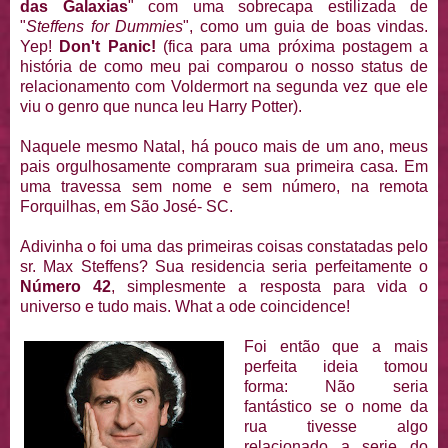
das Galaxias
" com uma sobrecapa estilizada de
"
Steffens for Dummies
", como um guia de boas vindas.
Yep!
Don't Panic!
(fica para uma próxima postagem a
história de como meu pai comparou o nosso status de
relacionamento com Voldermort na segunda vez que ele
viu o genro que nunca leu Harry Potter).
Naquele mesmo Natal, há pouco mais de um ano, meus
pais orgulhosamente compraram sua primeira casa. Em
uma travessa sem nome e sem número, na remota
Forquilhas, em São José- SC.
Adivinha o foi uma das primeiras coisas constatadas pelo
sr. Max Steffens? Sua residencia seria perfeitamente o
Número 42
, simplesmente a resposta para vida o
universo e tudo mais. What a ode coincidence!
Foi então que a mais
perfeita ideia tomou
forma: Não seria
fantástico se o nome da
rua tivesse algo
relacionado a serie do