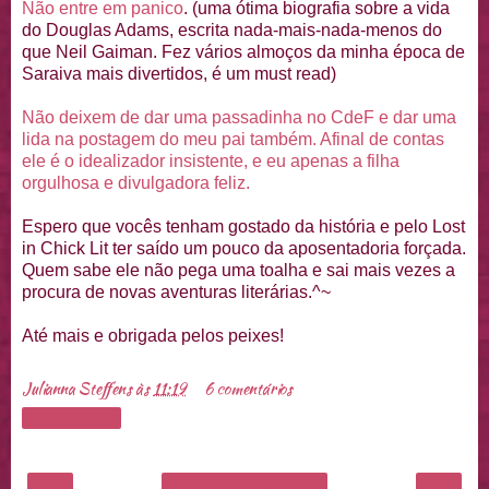
Não entre em panico
. (uma ótima biografia sobre a vida
do Douglas Adams, escrita nada-mais-nada-menos do
que Neil Gaiman. Fez vários almoços da minha época de
Saraiva mais divertidos, é um must read)
Não deixem de dar uma passadinha no CdeF e dar uma
lida na postagem do meu pai também. Afinal de contas
ele é o idealizador insistente, e eu apenas a filha
orgulhosa e divulgadora feliz.
Espero que vocês tenham gostado da história e pelo Lost
in Chick Lit ter saído um pouco da aposentadoria forçada.
Quem sabe ele não pega uma toalha e sai mais vezes a
procura de novas aventuras literárias.^~
Até mais e obrigada pelos peixes!
Julianna Steffens
às
11:19
6 comentários
Compartilhar
‹
›
Página inicial