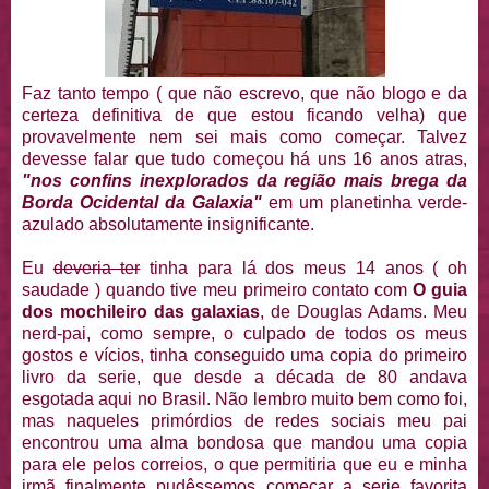
Faz tanto tempo ( que não escrevo, que não blogo e da
certeza definitiva de que estou ficando velha) que
provavelmente nem sei mais como começar. Talvez
devesse falar que tudo começou há uns 16 anos atras,
"nos confins inexplorados da região mais brega da
Borda Ocidental da Galaxia"
em um planetinha verde-
azulado absolutamente insignificante.
Eu
deveria ter
tinha para lá dos meus 14 anos ( oh
saudade ) quando tive meu primeiro contato com
O guia
dos mochileiro das galaxias
, de Douglas Adams. Meu
nerd-pai, como sempre, o culpado de todos os meus
gostos e vícios, tinha conseguido uma copia do primeiro
livro da serie, que desde a década de 80 andava
esgotada aqui no Brasil. Não lembro muito bem como foi,
mas naqueles primórdios de redes sociais meu pai
encontrou uma alma bondosa que mandou uma copia
para ele pelos correios, o que permitiria que eu e minha
irmã finalmente pudêssemos começar a serie favorita