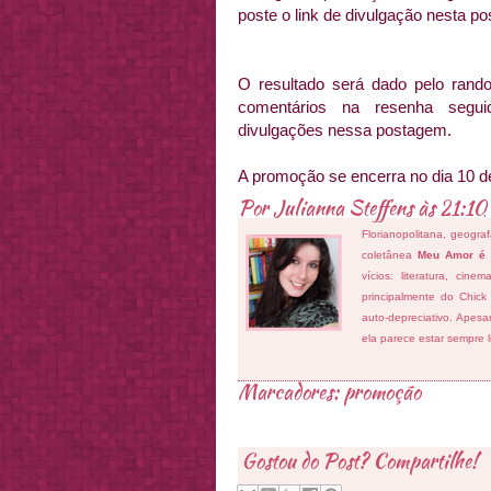
poste o link de divulgação nesta p
O resultado será dado pelo rand
comentários na resenha segu
divulgações nessa postagem.
A promoção se encerra no dia 10 d
Por
Julianna Steffens
às
21:10
Florianopolitana, geogra
coletânea
Meu Amor é
vícios: literatura, cin
principalmente do Chick
auto-depreciativo. Apes
ela parece estar sempre 
Marcadores:
promoção
Gostou do Post? Compartilhe!