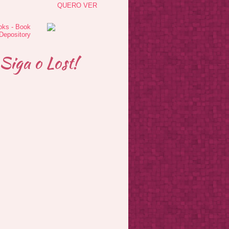
QUERO VER
Siga o Lost!