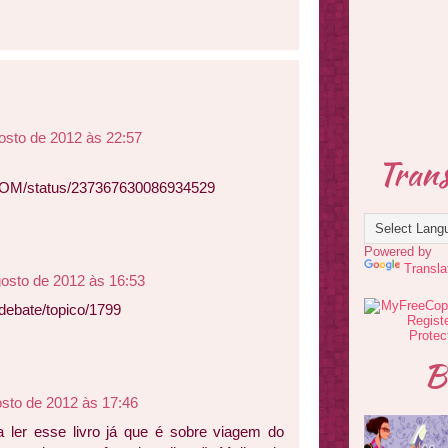
osto de 2012 às 22:57
Trans
lesOM/status/237367630086934529
Powered by
Transla
gosto de 2012 às 16:53
debate/topico/1799
B
osto de 2012 às 17:46
a ler esse livro já que é sobre viagem do