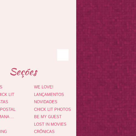
Seções
S
WE LOVE!
ICK LIT
LANÇAMENTOS
STAS
NOVIDADES
 POSTAL
CHICK LIT PHOTOS
ANA ...
BE MY GUEST
LOST IN MOVIES
DING
CRÔNICAS