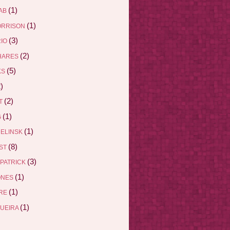
(1)
AB
(1)
ORRISON
(3)
RIO
(2)
HARES
(5)
KS
)
(2)
ET
(1)
G
(1)
DELINSK
(8)
EST
(3)
ZPATRICK
(1)
ONES
(1)
DRE
(1)
QUEIRA