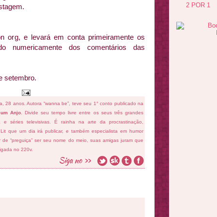
2 POR 1
ostagem.
on org, e levará em conta primeiramente os
ido numericamente dos comentários das
e setembro.
fa, 28 anos. Autora “wanna be”, teve seu 1° conto publicado na
 um Anjo
. Divide seu tempo livre entre os seus três grandes
ema e séries televisivas. É rainha na arte da procrastinação,
 Lit que um dia irá publicar, e também especialista em humor
ar de “preguiça” ser seu nome do meio, suas amigas juram que
ligada no 220v.