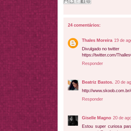
24 comentários:
Thales Moreira
19 de ag
Divulgado no twitter
https://twitter.com/Thal
Responder
Beatriz Bastos.
20 de a
http://www.skoob.com.br/
Responder
Giselle Magno
20 de ag
Estou super curiosa par