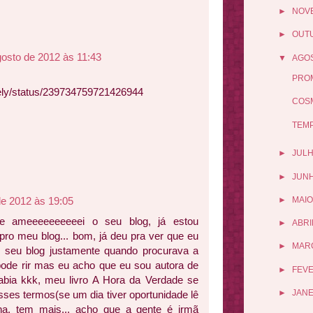
►
NOV
►
OUT
gosto de 2012 às 11:43
▼
AGO
PRO
ceely/status/239734759721426944
COSM
TEMP
►
JUL
►
JUN
de 2012 às 19:05
►
MAIO
e ameeeeeeeeeei o seu blog, já estou
►
ABRI
 pro meu blog... bom, já deu pra ver que eu
►
MAR
 seu blog justamente quando procurava a
á pode rir mas eu acho que eu sou autora de
►
FEV
bia kkk, meu livro A Hora da Verdade se
►
JANE
sses termos(se um dia tiver oportunidade lê
ha, tem mais... acho que a gente é irmã