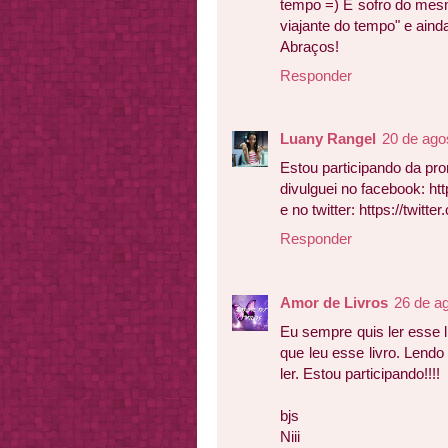
tempo =) E sofro do mesm
viajante do tempo" e ainda
Abraços!
Responder
Luany Rangel
20 de ago
Estou participando da p
divulguei no facebook: h
e no twitter: https://twitt
Responder
Amor de Livros
26 de a
Eu sempre quis ler esse l
que leu esse livro. Lend
ler. Estou participando!!!!
bjs
Niii