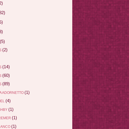
2)
82)
5)
3)
(5)
(2)
AS
(14)
AS
(60)
AS
(89)
AS
(1)
A ADORNETTO
(4)
ÖEL
(1)
SHBY
(1)
REMER
(1)
RANCO