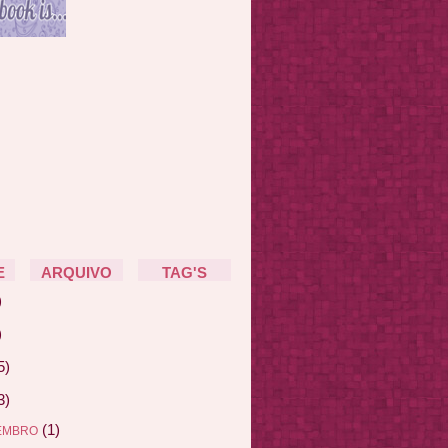
E
ARQUIVO
TAG'S
)
)
5)
3)
(1)
EMBRO