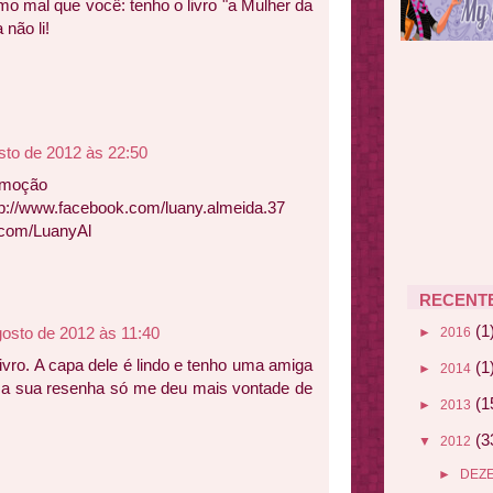
o mal que você: tenho o livro "a Mulher da
 não li!
sto de 2012 às 22:50
romoção
ttp://www.facebook.com/luany.almeida.37
er.com/LuanyAl
RECENT
(1
gosto de 2012 às 11:40
►
2016
ivro. A capa dele é lindo e tenho uma amiga
(1
►
2014
o a sua resenha só me deu mais vontade de
(1
►
2013
(3
▼
2012
►
DEZ