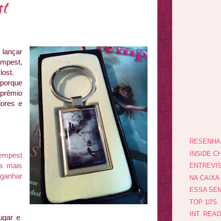
t
 lançar
empest,
lost.
 porque
 prêmio
dores e
RESENHA
INSIDE CH
empest
a mais
ENTREVI
 ganhar
NA CAIXA
ESSA SEM
TOP 10'S
INT. REA
ugar e