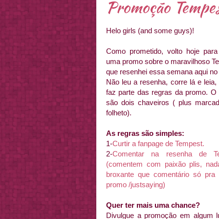
Promoção Tempes
Helo girls (and some guys)!
Como prometido, volto hoje para
uma promo sobre o maravilhoso T
que resenhei essa semana aqui no 
Não leu a resenha, corre lá e leia,
faz parte das regras da promo. O
são dois chaveiros ( plus marca
folheto).
As regras são simples:
1-
Curtir a fanpage de Tempest.
2-
Comentar na resenha de T
(comentem com paixão plis, nad
broxante que comentário só pra
promo /justsaying)
Quer ter mais uma chance?
Divulgue a promoção em algum l