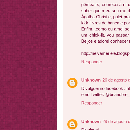
gêmea rs, comecei a rir
saber quem eu sou me de
Ágatha Christie, pulei p
kkk, livros de banca e por 
Enfim...como eu amei seu 
um chick-lit, vou passa
Beijos e adorei conhecer
http://neivameriele.blogsp
Responder
Unknown
26 de agosto 
Divulguei no facebook : 
e no Twitter: @beanobre_
Responder
Unknown
29 de agosto 
Divulguei