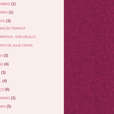
(1)
EMBRO
(1)
UBRO
(3)
STO
MOÇÃO TEMPEST
ÓPOLIS - DON DELILLO
EST DE JULIE CROSS
(3)
HO
(4)
HO
(3)
(4)
L
(6)
ÇO
(2)
EREIRO
(5)
IRO