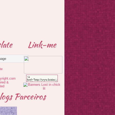
late
Link-me
te
logs Parceiros