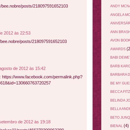
m/bee.nobre/posts/218097591652103
ANDY MCN
ANGELA M
ANIVERSÁ
ANN BRAS
de 2012 às 22:53
AVON BOO
/bee.nobre/posts/218097591652103
(2
AWARDS
BABI DEW
BARB KAR
agosto de 2012 às 15:42
BARBARA 
o: https://www.facebook.com/permalink.php?
4618&id=130660763720257
BE MY GU
BECCA FIT
BELINDA J
BELLA AN
BETO JUN
setembro de 2012 às 19:18
(4)
BIENAL