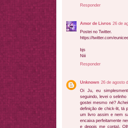
Responder
Amor de Livros
26 de a
Postei no Twitter.
https://twitter.com/euni
bjs
Niii
Responder
Unknown
26 de agosto 
Oi Ju, eu simplesment
seguindo, levei o selinho
gostei mesmo né? Achei
definição de chick-lit, t
um livro assim e nem sa
encaixa perfeitamente ne
e depois me conta). Ol