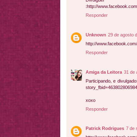
:http://www.facebook.co
Responder
Unknown
29 de agosto 
http://www.facebook.com
Responder
Amiga da Leitora
31 de 
Participando, e divulgad
story_fbid=46380280698
xoxo
Responder
Patrick Rodrigues
7 de 