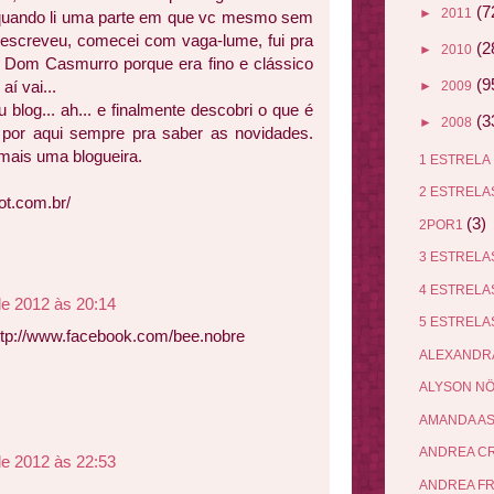
(7
►
2011
 quando li uma parte em que vc mesmo sem
screveu, comecei com vaga-lume, fui pra
(2
►
2010
ra Dom Casmurro porque era fino e clássico
(9
aí vai...
►
2009
blog... ah... e finalmente descobri o que é
(3
►
2008
r por aqui sempre pra saber as novidades.
 mais uma blogueira.
1 ESTRELA
2 ESTREL
ot.com.br/
(3)
2POR1
3 ESTREL
4 ESTREL
de 2012 às 20:14
5 ESTREL
http://www.facebook.com/bee.nobre
ALEXANDR
ALYSON N
AMANDA A
ANDREA C
de 2012 às 22:53
ANDREA F