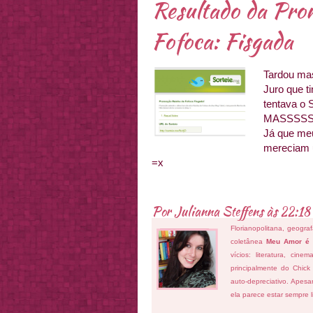
Resultado da Pro
Fofoca: Fisgada
Tardou mas
Juro que t
tentava o 
MASSSSSS
Já que meu
mereciam u
=x
Por
Julianna Steffens
às
22:18
Florianopolitana, geogra
coletânea
Meu Amor é
vícios: literatura, cin
principalmente do Chick
auto-depreciativo. Apes
ela parece estar sempre 