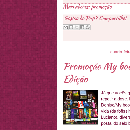
Marcadores:
promoção
Gostou do Post? Compartilhe!
quarta-feir
Promoção My boo
Edição
Já que vocês g
repetir a dose. 
Denise/My book
vida (da fofís
Luciano), diver
postal do selo b