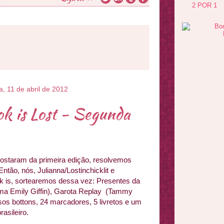
2 POR 1
a, 11 de abril de 2012
k is Lost - Segunda
ostaram da primeira edição, resolvemos
Então, nós, Julianna/Lostinchicklit e
 is, sortearemos dessa vez: Presentes da
sima Emily Giffin), Garota Replay (Tammy
sos bottons, 24 marcadores, 5 livretos e um
rasileiro.