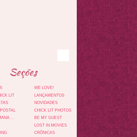
Seções
S
WE LOVE!
ICK LIT
LANÇAMENTOS
STAS
NOVIDADES
 POSTAL
CHICK LIT PHOTOS
ANA ...
BE MY GUEST
LOST IN MOVIES
DING
CRÔNICAS