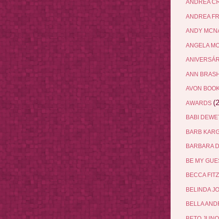
ANDREA C
ANDREA F
ANDY MCN
ANGELA M
ANIVERSÁ
ANN BRAS
AVON BOO
(2
AWARDS
BABI DEW
BARB KAR
BARBARA 
BE MY GU
BECCA FIT
BELINDA J
BELLA AN
BETO JUN