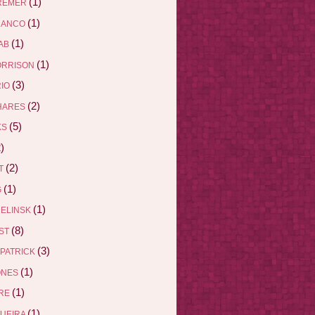
(1)
REMER
(1)
RANCO
(1)
AB
(1)
ORRISON
(3)
RIO
(2)
HARES
(5)
KS
)
(2)
ET
(1)
G
(1)
DELINSK
(8)
EST
(3)
ZPATRICK
(1)
ONES
(1)
DRE
(1)
QUEIRA