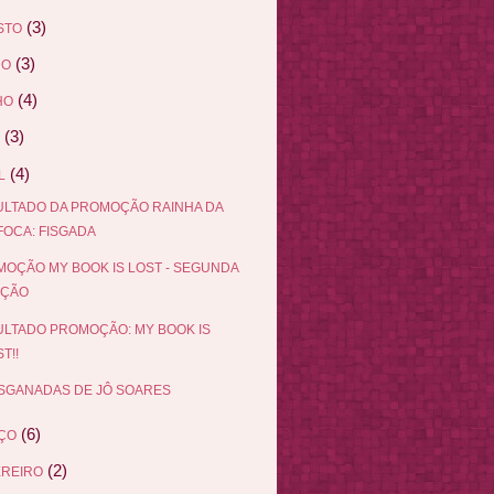
(3)
STO
(3)
HO
(4)
HO
(3)
(4)
L
LTADO DA PROMOÇÃO RAINHA DA
FOCA: FISGADA
OÇÃO MY BOOK IS LOST - SEGUNDA
IÇÃO
LTADO PROMOÇÃO: MY BOOK IS
T!!
SGANADAS DE JÔ SOARES
(6)
ÇO
(2)
EREIRO