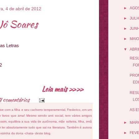
►
AGO
ra, 4 de abril de 2012
►
JUL
Jô Soares
►
JUN
►
MAIO
as Letras
▼
ABRI
RESU
2
FO
PROM
ED
Leia mais »»
RESU
4 comentários
LOS
AS E
ive com a filha e seu cachorro temperamental, Frederico, em um
 livros que ama! Mesmo sendo anti social, tem vários amigos
sim, equilibra a sua vida de autônoma, mãe solteira, filha, irmã
►
MAR
 ler absolutamente tudo que sai na literatura. Também é autora
►
FEV
e vizinha da dona -chata- deste blog.