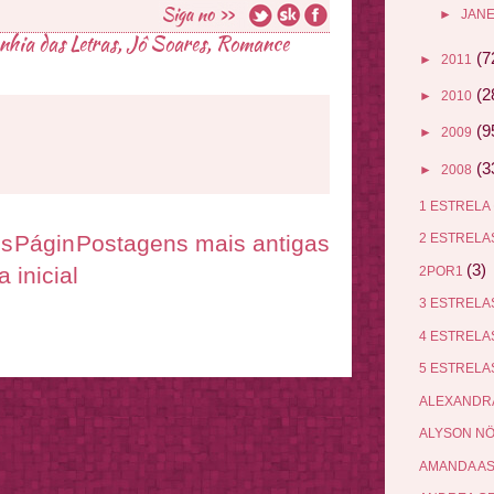
►
JANE
hia das Letras
,
Jô Soares
,
Romance
(7
►
2011
(2
►
2010
(9
►
2009
(3
►
2008
1 ESTRELA
es
Págin
Postagens mais antigas
2 ESTREL
(3)
a inicial
2POR1
3 ESTREL
4 ESTREL
5 ESTREL
ALEXANDR
ALYSON N
AMANDA A