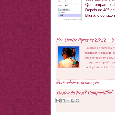
Que rompam os ta
Depois de 485 ent
Bruna, o contato se
Por
Denise Ayres
às
23:22
3
Psicóloga de formação, v
apartamento entupido de
que não desistem dela. As
e amiga com a paixão por
do blog "My book is... " 
Marcadores:
promoção
Gostou do Post? Compartilhe!