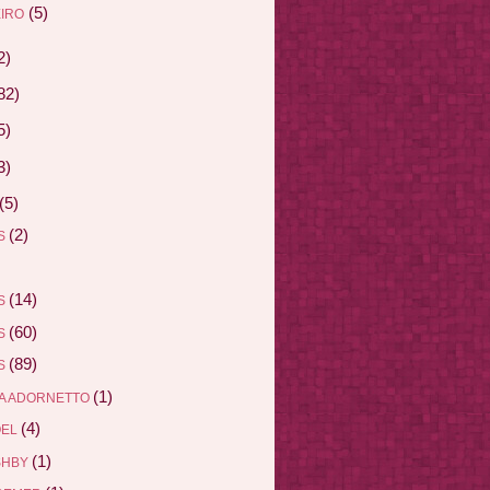
(5)
IRO
2)
82)
5)
3)
(5)
(2)
AS
(14)
AS
(60)
AS
(89)
AS
(1)
A ADORNETTO
(4)
ÖEL
(1)
SHBY