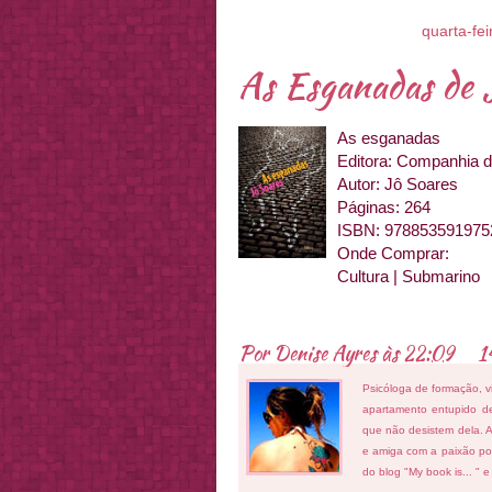
quarta-fei
As Esganadas de 
As esganadas
Editora: Companhia d
Autor: Jô Soares
Páginas: 264
ISBN: 978853591975
Onde Comprar:
Cultura | Submarino
Por
Denise Ayres
às
22:09
1
Psicóloga de formação, v
apartamento entupido de
que não desistem dela. As
e amiga com a paixão por
do blog "My book is... " 