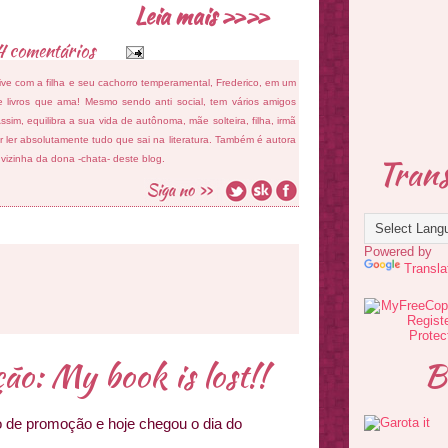
Leia mais »»
4 comentários
ive com a filha e seu cachorro temperamental, Frederico, em um
 livros que ama! Mesmo sendo anti social, tem vários amigos
sim, equilibra a sua vida de autônoma, mãe solteira, filha, irmã
 ler absolutamente tudo que sai na literatura. Também é autora
Trans
e vizinha da dona -chata- deste blog.
Powered by
Transla
o: My book is lost!!
B
 de promoção e hoje chegou o dia do
!