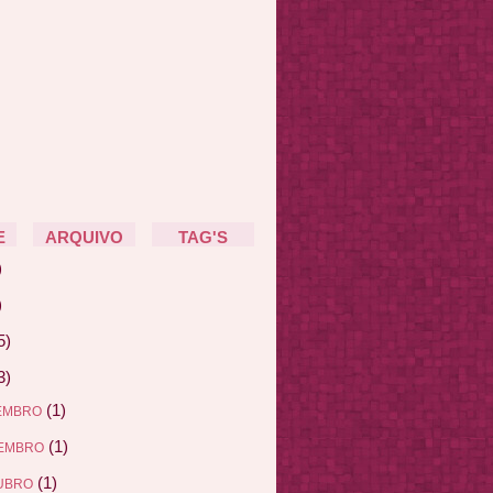
E
ARQUIVO
TAG'S
)
)
5)
3)
(1)
EMBRO
(1)
EMBRO
(1)
UBRO