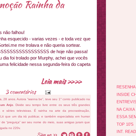
moção Rainha da
 não falhou!
inha esquecido - varias vezes - e toda vez que
Sortei.me me trolava e não queria sortear.
SSSSSSSSSSSSSSS de hoje não passa!
 dia foi trolado por Murphy, achei que vocês
ma felicidade nessa segunda-feira do capeta
Leia mais »»
RESENHA
3 comentários
INSIDE CH
fa, 28 anos. Autora “wanna be”, teve seu 1° conto publicado na
ENTREVI
 um Anjo
. Divide seu tempo livre entre os seus três grandes
NA CAIXA
ema e séries televisivas. É rainha na arte da procrastinação,
ESSA SEM
 Lit que um dia irá publicar, e também especialista em humor
ar de “preguiça” ser seu nome do meio, suas amigas juram que
TOP 10'S
ligada no 220v.
INT. REA