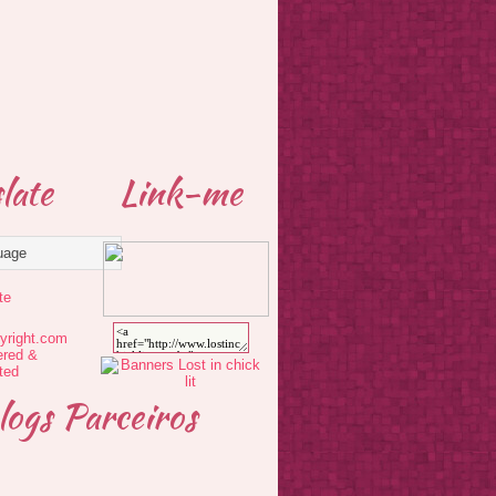
late
Link-me
te
logs Parceiros