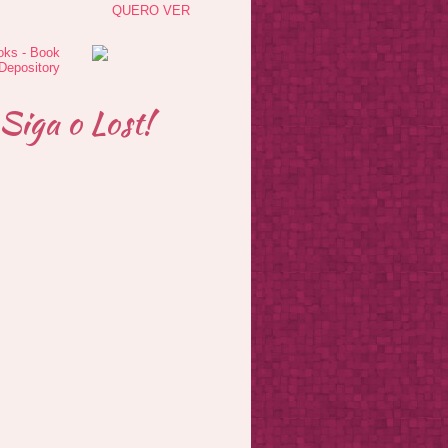
QUERO VER
Siga o Lost!