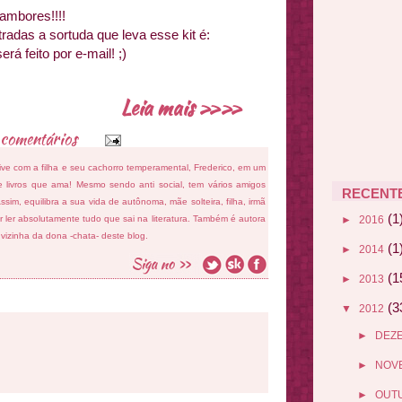
mbores!!!!
radas a sortuda que leva esse kit é:
rá feito por e-mail! ;)
Leia mais »»
 comentários
ive com a filha e seu cachorro temperamental, Frederico, em um
 livros que ama! Mesmo sendo anti social, tem vários amigos
RECENT
sim, equilibra a sua vida de autônoma, mãe solteira, filha, irmã
(1
►
2016
 ler absolutamente tudo que sai na literatura. Também é autora
e vizinha da dona -chata- deste blog.
(1
►
2014
(1
►
2013
(3
▼
2012
►
DEZ
►
NOV
►
OUT