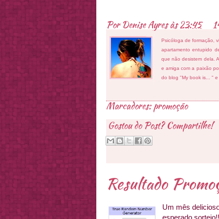
Por
Denise Ayres
às
23:45
1
Psicóloga de formação, v
apartamento entupido de
que não desistem dela. As
e amiga com a paixão por
do blog "My book is... " 
Marcadores:
promoção
Gostou do Post? Compartilhe!
Resultado Promoçã
Um mês delicioso
esperado sorteio!