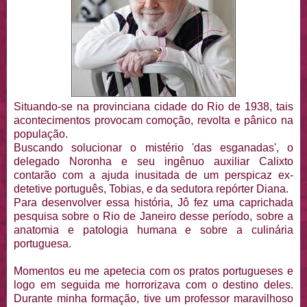
Situando-se na provinciana cidade do Rio de 1938, tais
acontecimentos provocam comoção, revolta e pânico na
população.
Buscando solucionar o mistério 'das esganadas', o
delegado Noronha e seu ingênuo auxiliar Calixto
contarão com a ajuda inusitada de um perspicaz ex-
detetive português, Tobias, e da sedutora repórter Diana.
Para desenvolver essa história, Jô fez uma caprichada
pesquisa sobre o Rio de Janeiro desse período, sobre a
anatomia e patologia humana e sobre a culinária
portuguesa.
Momentos eu me apetecia com os pratos portugueses e
logo em seguida me horrorizava com o destino deles.
Durante minha formação, tive um professor maravilhoso