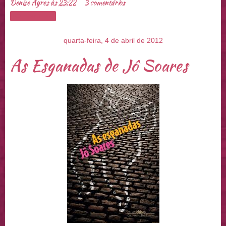
Denise Ayres
às
23:22
3 comentários
Compartilhar
quarta-feira, 4 de abril de 2012
As Esganadas de Jô Soares