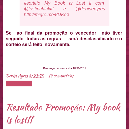
#sorteio My Book is Lost II com
@lostinchicklit e
@
deniseayres
http://migre.me/8DKcX
Se ao final da promoção o vencedor não tiver
seguido todas as regras será desclassificado e o
sorteio será feito novamente.
Promoção encerra dia 10/05/2012
Denise Ayres
às
23:45
14 comentários
Compartilhar
Resultado Promoção: My book
is lost!!