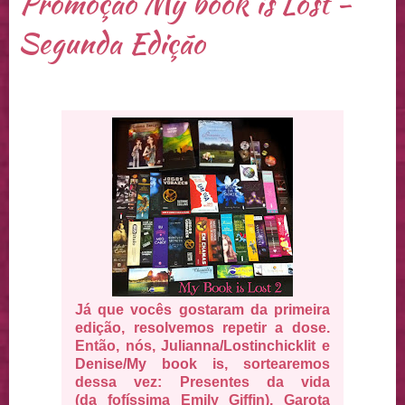
Promoção My book is Lost -
Segunda Edição
Já que vocês gostaram da primeira
edição, resolvemos repetir a dose.
Então, nós,
Julianna/Lostinchicklit
e
Denise/My book is
, sortearemos
dessa vez: Presentes da vida
(da fofíssima Emily Giffin), Garota