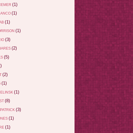
(1)
REMER
(1)
RANCO
(1)
AB
(1)
ORRISON
(3)
RIO
(2)
HARES
(5)
KS
)
(2)
ET
(1)
G
(1)
DELINSK
(8)
EST
(3)
ZPATRICK
(1)
ONES
(1)
DRE