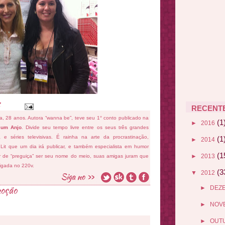
RECENT
fa, 28 anos. Autora “wanna be”, teve seu 1° conto publicado na
(1
►
2016
 um Anjo
. Divide seu tempo livre entre os seus três grandes
ema e séries televisivas. É rainha na arte da procrastinação,
(1
►
2014
 Lit que um dia irá publicar, e também especialista em humor
(1
►
2013
ar de “preguiça” ser seu nome do meio, suas amigas juram que
ligada no 220v.
(3
▼
2012
oção
►
DEZ
►
NOV
►
OUT