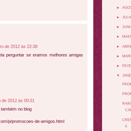
►
AGO
►
JUL
►
JUN
►
MAIO
iro de 2012 às 22:38
►
ABRI
 ela perguntar se eramos melhores amigas
►
MAR
►
FEV
▼
JANE
PROM
PROM
o de 2012 às 00:31
RAIN
o também no blog
CA
CREP
o.com/p/promocoes-de-amigos.html
II