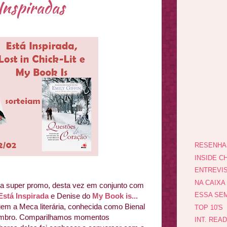
Inspiradas
RESENHA
INSIDE CH
ENTREVI
NA CAIXA
uma super promo, desta vez em conjunto com
ESSA SEM
Está Inspirada
e Denise do
My Book is..
.
m a Meca literária, conhecida como Bienal
TOP 10'S
tembro. Comparilhamos momentos
INT. REA