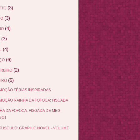
(3)
STO
(3)
HO
(4)
HO
(3)
(4)
L
(6)
ÇO
(2)
EREIRO
(5)
IRO
OÇÃO FÉRIAS INSPIRADAS
OÇÃO RAINHA DA FOFOCA: FISGADA
HA DA FOFOCA: FISGADA DE MEG
BOT
ÚSCULO: GRAPHIC NOVEL - VOLUME