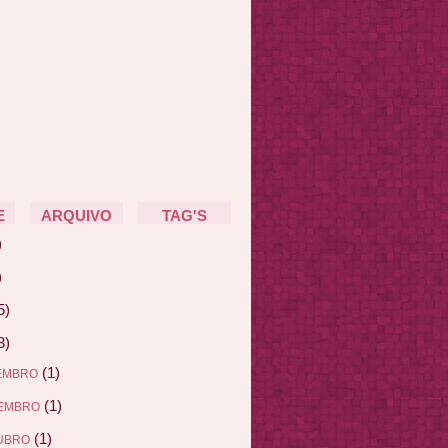
E
ARQUIVO
TAG'S
)
)
5)
3)
(1)
EMBRO
(1)
EMBRO
(1)
UBRO