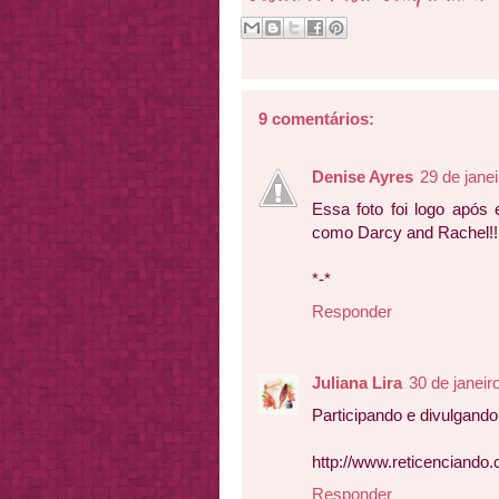
9 comentários:
Denise Ayres
29 de jane
Essa foto foi logo após
como Darcy and Rachel!!
*-*
Responder
Juliana Lira
30 de janeir
Participando e divulgand
http://www.reticenciand
Responder