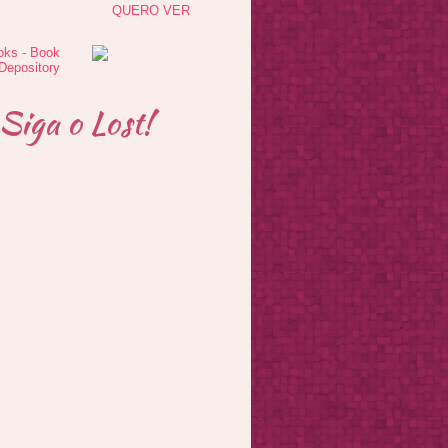
QUERO VER
Siga o Lost!