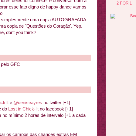
hores deles foi conhecer e conversar com a
2 POR 1
orar esse fato digno de happy dance vamos
o.
, é simplesmente uma copia AUTOGRAFADA
ma copia de "Questões do Coração'. Yep,
are, dont you think?
e pelo GFC
cklit
e
@deniseayres
no twitter [+1]
 do
Lost in Chick-lit
no facebook [+1]
 no mínimo 2 horas de intervalo [+1 a cada
ixar os campos das chances extras EM