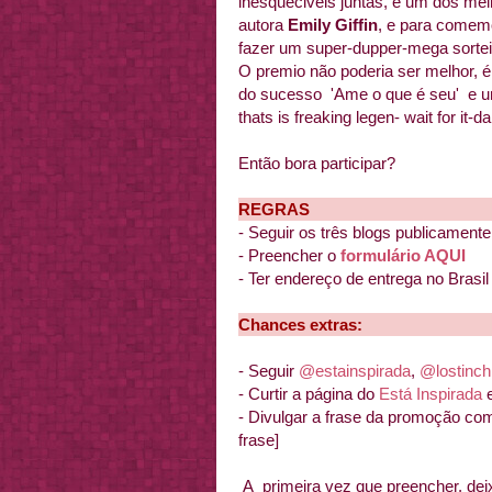
inesqueciveis juntas, e um dos mel
autora
Emily Giffin
, e para comem
fazer um super-dupper-mega sortei
O premio não poderia ser melhor
do sucesso 'Ame o que é seu' e u
thats is freaking legen- wait for it-d
Então bora participar?
REGRAS
- Seguir os três blogs publicament
- Preencher o
formulário AQUI
- Ter endereço de entrega no Brasil
Chances extras:
- Seguir
@estainspirada
,
@lostinchi
- Curtir a página do
Está Inspirada
e
- Divulgar a frase da promoção com
frase]
A primeira vez que preencher, de