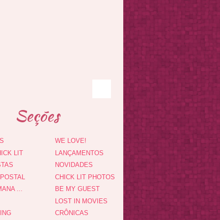
Seções
S
WE LOVE!
ICK LIT
LANÇAMENTOS
STAS
NOVIDADES
 POSTAL
CHICK LIT PHOTOS
ANA ...
BE MY GUEST
LOST IN MOVIES
DING
CRÔNICAS