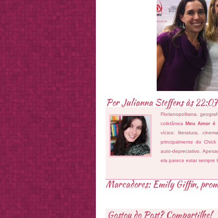
Por
Julianna Steffens
às
22:07
Florianopolitana, geogra
coletânea
Meu Amor é
vícios: literatura, cin
principalmente do Chick
auto-depreciativo. Apes
ela parece estar sempre 
Marcadores:
Emily Giffin
,
prom
Gostou do Post? Compartilhe!