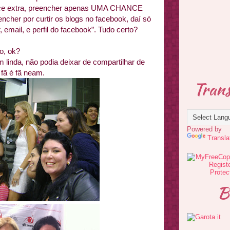
ce extra, preencher apenas UMA CHANCE
cher por curtir os blogs no facebook, daí só
email, e perfil do facebook”. Tudo certo?
ro, ok?
 linda, não podia deixar de compartilhar de
fã é fã neam.
Trans
Powered by
Transla
B