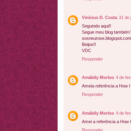
Vinícius D. Costa
31 de 
Seguindo aqui!!
Segue meu blog também
sosneurose.blogspot.co
Beijos!!
VDC
Responder
Amábily Morlos
4 de fe
Ameia referência a How I
Responder
Amábily Morlos
4 de fe
Amei a referência a How 
Responder