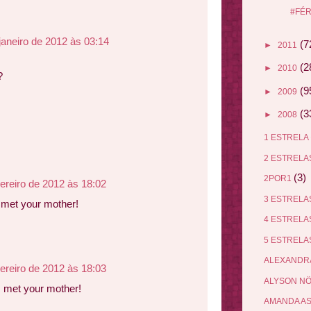
#FÉ
janeiro de 2012 às 03:14
(7
►
2011
(2
►
2010
?
m
(9
►
2009
(3
►
2008
1 ESTRELA
2 ESTREL
(3)
2POR1
vereiro de 2012 às 18:02
3 ESTREL
 met your mother!
4 ESTREL
5 ESTREL
ALEXANDR
vereiro de 2012 às 18:03
ALYSON N
I met your mother!
AMANDA A