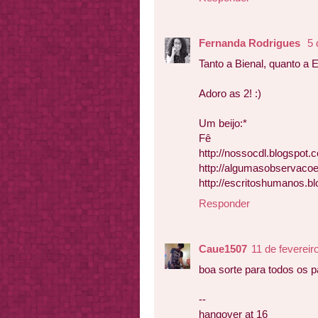
Fernanda Rodrigues
5 
Tanto a Bienal, quanto a 
Adoro as 2! :)
Um beijo:*
Fê
http://nossocdl.blogspot.
http://algumasobservacoe
http://escritoshumanos.b
Responder
Caue1507
11 de fevereir
boa sorte para todos os p
--
hangover at 16