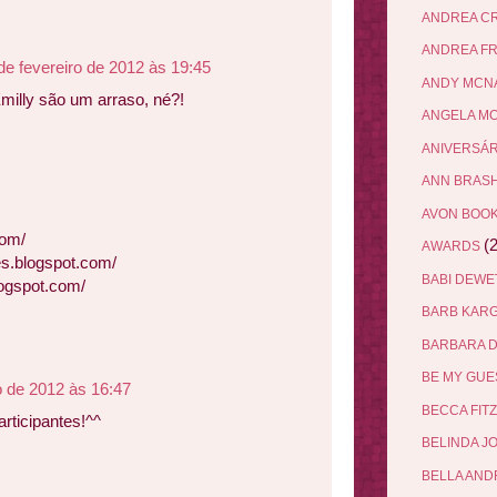
ANDREA C
ANDREA F
de fevereiro de 2012 às 19:45
ANDY MCN
Emilly são um arraso, né?!
ANGELA M
ANIVERSÁ
ANN BRAS
AVON BOO
com/
(2
AWARDS
s.blogspot.com/
BABI DEW
logspot.com/
BARB KAR
BARBARA 
BE MY GU
o de 2012 às 16:47
BECCA FIT
articipantes!^^
BELINDA J
BELLA AN