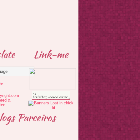
late
Link-me
te
logs Parceiros