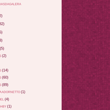
RIASDAGALERA
2)
82)
5)
3)
(5)
(2)
AS
(14)
AS
(60)
AS
(89)
AS
(1)
A ADORNETTO
(4)
ÖEL
(1)
SHBY