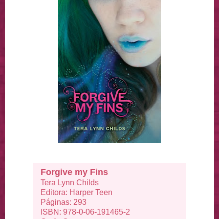
Forgive my Fins
Tera Lynn Childs
Editora: Harper Teen
Páginas: 293
ISBN: 978-0-06-191465-2