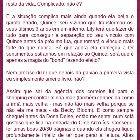
resto da vida. Complicado, não é?
E a situação complica mais ainda quando ela beija o
garoto errado, Quince, seu vizinho que transformou os
seus últimos 3 anos em um inferno. Lily terá que fazer de
tudo para conseguir a separação do seu vinculo com
Quince antes da próxima lua, que tornará o vinculo mais
forte do que nunca. Só que agora ela começou a ter
sentimentos estranhos em relação ao Quince, será que é
apenas a magia do "bond" fazendo efeito?
Nem preciso dizer que depois da paixão a primeira vista
eu simplesmente amei o livro, não?
Assim que sai da agência dos correios fui para o
shopping encontrar minha mãe (também conhecida como
a irmã mais velha - mas não tão mais velha porque se
não ela me mata - da Becky Bloom). E como sempre
cheguei antes da Dona Deise, então me sentei num sofá
gostoso que fica na entrada do Cine Arco-íris. Consegui
ler umas boas 20/30 páginas e quando ela chegou fiquei
profundamente infeliz de ter que parar a leitura. Alias