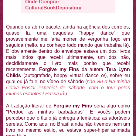
Onde Comprar:
Cultura
|
BookDepository
Quando eu abri o pacote, ainda na agência dos correios,
quase fiz uma daquelas “happy dance” que
provavelmente me faria morrer de vergonha logo em
seguida (hello, eu conheço todo mundo que trabalha lá).
E obviamente dentro do envelope estava um dos livros
mais lindos que recebi ultimamente, um dos não,
decididamente o livro mais bonito que recebi
recentemente.
Forgive my Fins
da autora
Tera Lynn
Childs
(autografado, happy virtual dance o/), sobre eu
qual eu já falei no vídeo de sábado (
não viu o Na minha
Caixa Postal especial de sábado, com o tour pelas
minhas estantes? Passa lá!
).
A tradução literal de
Forgive my Fins
seria algo como
"Perdoe as minhas barbatanas". E vocês podem
perceber que o título já entrega a temática: as adoráveis
sereias. Como aqui no Brasil ainda não tivemos nem um
livro no mesmo estilo, eu estava super-hiper animada