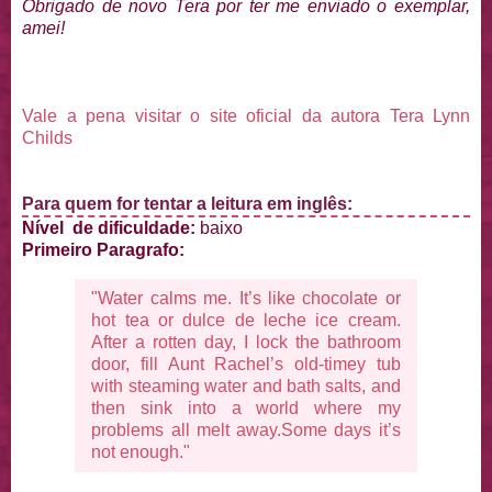
Obrigado de novo Tera por ter me enviado o exemplar,
amei!
Vale a pena visitar o site oficial da autora Tera Lynn
Childs
Para quem for tentar a leitura em inglês:
Nível de dificuldade:
baixo
Primeiro Paragrafo:
"Water calms me. It’s like chocolate or
hot tea or dulce de leche ice cream.
After a rotten day, I lock the bathroom
door, fill Aunt Rachel’s old-timey tub
with steaming water and bath salts, and
then sink into a world where my
problems all melt away.Some days it’s
not enough."