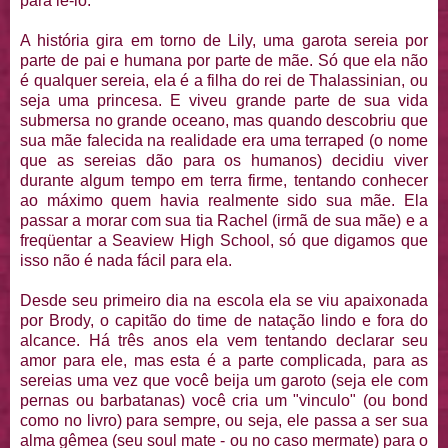
para lê-lo.
A história gira em torno de Lily, uma garota sereia por
parte de pai e humana por parte de mãe. Só que ela não
é qualquer sereia, ela é a filha do rei de Thalassinian, ou
seja uma princesa. E viveu grande parte de sua vida
submersa no grande oceano, mas quando descobriu que
sua mãe falecida na realidade era uma terraped (o nome
que as sereias dão para os humanos) decidiu viver
durante algum tempo em terra firme, tentando conhecer
ao máximo quem havia realmente sido sua mãe. Ela
passar a morar com sua tia Rachel (irmã de sua mãe) e a
freqüentar a Seaview High School, só que digamos que
isso não é nada fácil para ela.
Desde seu primeiro dia na escola ela se viu apaixonada
por Brody, o capitão do time de natação lindo e fora do
alcance. Há três anos ela vem tentando declarar seu
amor para ele, mas esta é a parte complicada, para as
sereias uma vez que você beija um garoto (seja ele com
pernas ou barbatanas) você cria um "vinculo" (ou bond
como no livro) para sempre, ou seja, ele passa a ser sua
alma gêmea (seu soul mate - ou no caso mermate) para o