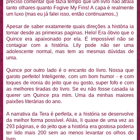
preciso comentar que fazia tempo que um livro não atraia
tanto olhares quanto Fogive My Fins! A capa é realmente
um luxo (mas eu já falei isso, então continuamos..)
Apesar de saber exatamente quais direções a história ia
tomar desde as primeiras paginas. Helo! Era óbvio que o
Quince era apaixonado por ela. É impossível não se
contagiar com a história. Lily pode não ser uma
adolescente normal, mas tem as mesmas dúvidas de
uma.
Quince por outro lado é o encanto do livro. Nossa que
garoto perfeito! Inteligente, com um bom humor - e com
toques de ironia do jeito que eu gosto, super fofo e com
as melhores tiradas do livro. Se eu não fosse casada ia
querer um Quince pra mim. Uma da minhas maiores
paixões literárias do ano.
A narrativa da Tera é perfeita, e a história se desenvolve
da melhor forma possível. Aliás, li quase de uma vez as
293 páginas, e do jeito que a história era gostosa poderia
ter lido mais 200 sem ao menos levantar os olhos do
livro.