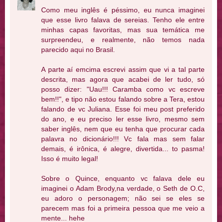
Como meu inglês é péssimo, eu nunca imaginei
que esse livro falava de sereias. Tenho ele entre
minhas capas favoritas, mas sua temática me
surpreendeu, e realmente, não temos nada
parecido aqui no Brasil.
A parte aí emcima escrevi assim que vi a tal parte
descrita, mas agora que acabei de ler tudo, só
posso dizer: "Uau!!! Caramba como vc escreve
bem!!", e tipo não estou falando sobre a Tera, estou
falando de vc Juliana. Esse foi meu post preferido
do ano, e eu preciso ler esse livro, mesmo sem
saber inglês, nem que eu tenha que procurar cada
palavra no dicionário!!! Vc fala mas sem falar
demais, é irônica, é alegre, divertida... to pasma!
Isso é muito legal!
Sobre o Quince, enquanto vc falava dele eu
imaginei o Adam Brody,na verdade, o Seth de O.C,
eu adoro o personagem; não sei se eles se
parecem mas foi a primeira pessoa que me veio a
mente... hehe