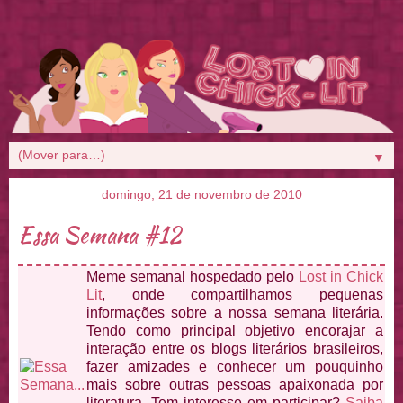
▼
domingo, 21 de novembro de 2010
Essa Semana #12
Meme semanal hospedado pelo
Lost in Chick
Lit
, onde compartilhamos pequenas
informações sobre a nossa semana literária.
Tendo como principal objetivo encorajar a
interação entre os blogs literários brasileiros,
fazer amizades e conhecer um pouquinho
mais sobre outras pessoas apaixonada por
literatura. Tem interesse em participar?
Saiba