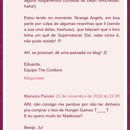
alguns xingamentos (cortesia de Dean Winchester,
haha!).
Estou lendo no momento Strange Angels, em boa
parte por culpa de algumas resenhas que li (sendo
a sua uma delas, hashuau), que falavam que o livro
tinha um quê de Supernatural. Daí, sabe como é,
não pude resistir! :P
AH, se possível, dê uma passada no blog! ;D
Eduarda,
Equipe The Coolture.
Responder
Mariana Paixão
21 de novembro de 2010 às 22:49
AIN, não consigo me perdoar por não ter dinheiro
pra comprar o box de Hunger Games T____T
E eu quero muito ler Maldosas!!
Beeijo, Ju!