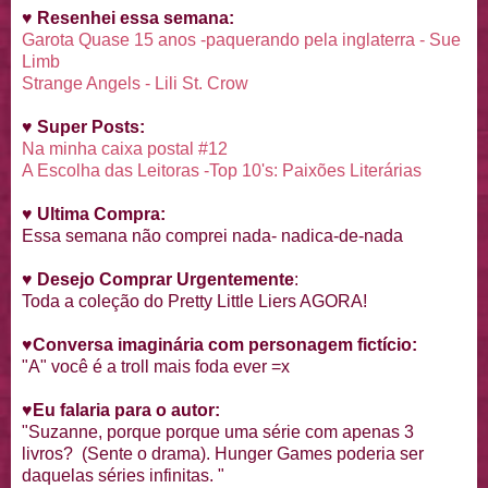
♥
Resenhei essa semana:
Garota Quase 15 anos -paquerando pela inglaterra - Sue
Limb
Strange Angels - Lili St. Crow
♥
Super Posts:
Na minha caixa postal #12
A Escolha das Leitoras -Top 10's: Paixões Literárias
♥
Ultima Compra:
Essa semana não comprei nada- nadica-de-nada
♥
Desejo Comprar Urgentemente
:
Toda a coleção do Pretty Little Liers AGORA!
♥
Conversa imaginária com personagem fictício:
"A" você é a troll mais foda ever =x
♥
Eu falaria para o autor:
"Suzanne, porque porque uma série com apenas 3
livros? (Sente o drama). Hunger Games poderia ser
daquelas séries infinitas. "