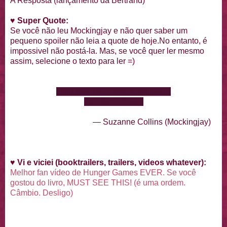
A Resposta (lançamento da Bertrand)
♥
Super Quote:
Se você não leu Mockingjay e não quer saber um
pequeno spoiler não leia a quote de hoje.No entanto, é
impossivel não postá-la. Mas, se você quer ler mesmo
assim, selecione o texto para ler =)
"You love me. Real or not real?"
I tell him, "Real."
— Suzanne Collins (Mockingjay)
♥
Vi e viciei (booktrailers, trailers, videos whatever):
Melhor fan vídeo de Hunger Games EVER. Se você
gostou do livro, MUST SEE THIS! (é uma ordem.
Câmbio. Desligo)