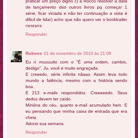
praticar um preço digno c) a Rocco resolver a data
de lançamento dso outros livros pq começar 1
série, ficar viciada e não ter continuação a vista é
dificil de lidar) acho que não quero ver o booktrailer
rsrsrsrrs
Responder
Rubens
21 de novembro de 2010 às 21:08
Eu ri muuuuito com o "É uma ordem, cambio,
desligo". Ju, você é muito engraçada.
E creeedo, série infinita nãaao. Assim leva todo
mundo a falência, mesmo com a história sendo
boa.
E 213 e-mails respondidos. Creeeeedo. Seus
dedos devem ter caído.
Miniiina do céu, quanto e-mail acumulado hein. E
eu pensando que minha caixa de entrada que era
cheia.
Adorei sua semana.
Responder