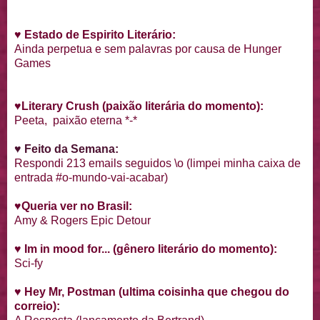
♥
Estado de Espirito Literário:
Ainda perpetua e sem palavras por causa de Hunger
Games
♥
Literary Crush
(paixão literária do momento):
Peeta, paixão eterna *-*
♥ Feito da Semana:
Respondi 213 emails seguidos \o (limpei minha caixa de
entrada #o-mundo-vai-acabar)
♥
Queria ver no Brasil:
Amy & Rogers Epic Detour
♥
Im in mood for... (gênero literário do momento):
Sci-fy
♥
Hey Mr, Postman (ultima coisinha que chegou do
correio):