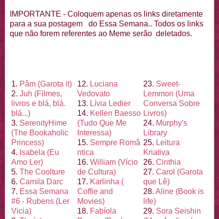
IMPORTANTE - Coloquem apenas os links diretamente
para a sua postagem do Essa Semana.. Todos os links
que não forem referentes ao Meme serão deletados.
1.
Pâm (Garota it)
12.
Luciana
23.
Sweet-
2.
Juh (Filmes,
Vedovato
Lemmon (Uma
livros e blá, blá.
13.
Lí
via Ledier
Conversa Sobre
blá...)
14.
Kellen Baesso
Livros)
3.
Serenity
Hime
(Tudo Que Me
24.
Murphy's
(The Bookaholic
Interessa)
Library
Princess)
15.
Sempre Româ
25.
Leitura
4.
Isabela (Eu
ntica
Kriativa
Amo Ler)
16.
William (Ví
cio
26.
Cinthia
5.
The Coolture
de Cultura)
27.
Carol (Garota
6.
Camila Darc
17.
Karlinha (
que Lê)
7.
Essa Semana
Coffie and
28.
Aline (Book is
#6 - Rubens (Ler
Movies)
life)
Vicia)
18.
Fabí
ola
29.
Sora Seishin