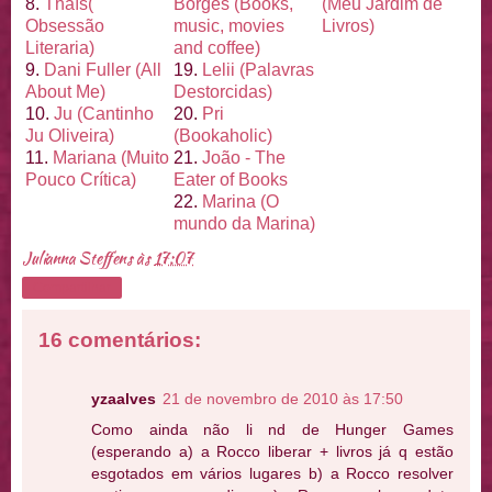
8.
Thaí
s(
Borges (Books,
(Meu Jardim de
Obsessão
music, movies
Livros)
Literaria)
and coffee)
9.
Dani Fuller (All
19.
Lelii (Palavras
About Me)
Destorcidas)
10.
Ju (Cantinho
20.
Pri
Ju Oliveira)
(Bookaholic)
11.
Mariana (Muito
21.
João - The
Pouco Crí
tica)
Eater of Books
22.
Marina (O
mundo da Marina)
Julianna Steffens
às
17:07
Compartilhar
16 comentários:
yzaalves
21 de novembro de 2010 às 17:50
Como ainda não li nd de Hunger Games
(esperando a) a Rocco liberar + livros já q estão
esgotados em vários lugares b) a Rocco resolver