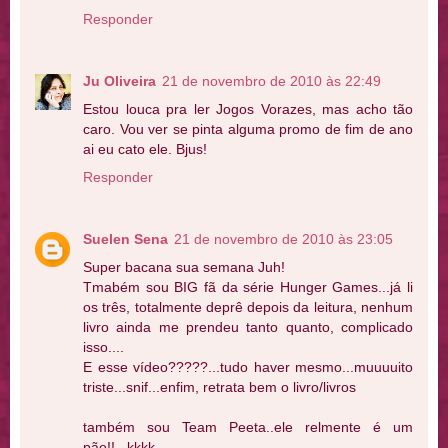
Responder
Ju Oliveira
21 de novembro de 2010 às 22:49
Estou louca pra ler Jogos Vorazes, mas acho tão
caro. Vou ver se pinta alguma promo de fim de ano
ai eu cato ele. Bjus!
Responder
Suelen Sena
21 de novembro de 2010 às 23:05
Super bacana sua semana Juh!
Tmabém sou BIG fã da série Hunger Games...já li
os três, totalmente deprê depois da leitura, nenhum
livro ainda me prendeu tanto quanto, complicado
isso....
E esse vídeo?????...tudo haver mesmo...muuuuito
triste...snif...enfim, retrata bem o livro/livros
também sou Team Peeta..ele relmente é um
pão!!...kkkk....