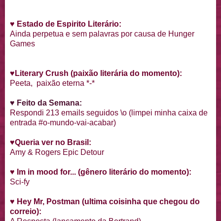
♥
Estado de Espirito Literário:
Ainda perpetua e sem palavras por causa de Hunger
Games
♥
Literary Crush
(paixão literária do momento):
Peeta, paixão eterna *-*
♥ Feito da Semana:
Respondi 213 emails seguidos \o (limpei minha caixa de
entrada #o-mundo-vai-acabar)
♥
Queria ver no Brasil:
Amy & Rogers Epic Detour
♥
Im in mood for... (gênero literário do momento):
Sci-fy
♥
Hey Mr, Postman (ultima coisinha que chegou do
correio):