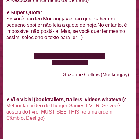
A Resposta (lançamento da Bertrand)
♥
Super Quote:
Se você não leu Mockingjay e não quer saber um
pequeno spoiler não leia a quote de hoje.No entanto, é
impossivel não postá-la. Mas, se você quer ler mesmo
assim, selecione o texto para ler =)
"You love me. Real or not real?"
I tell him, "Real."
— Suzanne Collins (Mockingjay)
♥
Vi e viciei (booktrailers, trailers, videos whatever):
Melhor fan vídeo de Hunger Games EVER. Se você
gostou do livro, MUST SEE THIS! (é uma ordem.
Câmbio. Desligo)