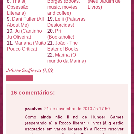
8.
Thaí
s(
Borges (Books,
(Meu Jardim de
Obsessão
music, movies
Livros)
Literaria)
and coffee)
9.
Dani Fuller (All
19.
Lelii (Palavras
About Me)
Destorcidas)
10.
Ju (Cantinho
20.
Pri
Ju Oliveira)
(Bookaholic)
11.
Mariana (Muito
21.
João - The
Pouco Crí
tica)
Eater of Books
22.
Marina (O
mundo da Marina)
Julianna Steffens
às
17:07
Compartilhar
16 comentários:
yzaalves
21 de novembro de 2010 às 17:50
Como ainda não li nd de Hunger Games
(esperando a) a Rocco liberar + livros já q estão
esgotados em vários lugares b) a Rocco resolver