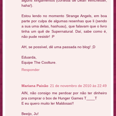
alguns xingamentos (cortesia de Dean Winchester,
haha!).
Estou lendo no momento Strange Angels, em boa
parte por culpa de algumas resenhas que li (sendo
a sua uma delas, hashuau), que falavam que o livro
tinha um quê de Supernatural. Daí, sabe como é,
não pude resistir! :P
AH, se possível, dê uma passada no blog! ;D
Eduarda,
Equipe The Coolture.
Responder
Mariana Paixão
21 de novembro de 2010 às 22:49
AIN, não consigo me perdoar por não ter dinheiro
pra comprar o box de Hunger Games T____T
E eu quero muito ler Maldosas!!
Beeijo, Ju!