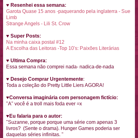
♥
Resenhei essa semana:
Garota Quase 15 anos -paquerando pela inglaterra - Sue
Limb
Strange Angels - Lili St. Crow
♥
Super Posts:
Na minha caixa postal #12
A Escolha das Leitoras -Top 10's: Paixões Literárias
♥
Ultima Compra:
Essa semana não comprei nada- nadica-de-nada
♥
Desejo Comprar Urgentemente
:
Toda a coleção do Pretty Little Liers AGORA!
♥
Conversa imaginária com personagem fictício:
"A" você é a troll mais foda ever =x
♥
Eu falaria para o autor:
"Suzanne, porque porque uma série com apenas 3
livros? (Sente o drama). Hunger Games poderia ser
daquelas séries infinitas. "