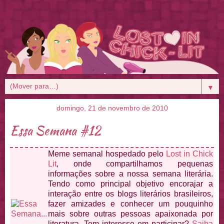
▼
domingo, 21 de novembro de 2010
Essa Semana #12
Meme semanal hospedado pelo
Lost in Chick
Lit
, onde compartilhamos pequenas
informações sobre a nossa semana literária.
Tendo como principal objetivo encorajar a
interação entre os blogs literários brasileiros,
fazer amizades e conhecer um pouquinho
mais sobre outras pessoas apaixonada por
literatura. Tem interesse em participar?
Saiba