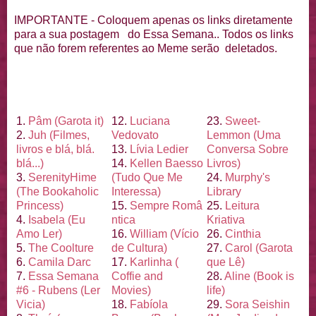
IMPORTANTE - Coloquem apenas os links diretamente
para a sua postagem do Essa Semana.. Todos os links
que não forem referentes ao Meme serão deletados.
1.
Pâm (Garota it)
12.
Luciana
23.
Sweet-
2.
Juh (Filmes,
Vedovato
Lemmon (Uma
livros e blá, blá.
13.
Lí
via Ledier
Conversa Sobre
blá...)
14.
Kellen Baesso
Livros)
3.
Serenity
Hime
(Tudo Que Me
24.
Murphy's
(The Bookaholic
Interessa)
Library
Princess)
15.
Sempre Româ
25.
Leitura
4.
Isabela (Eu
ntica
Kriativa
Amo Ler)
16.
William (Ví
cio
26.
Cinthia
5.
The Coolture
de Cultura)
27.
Carol (Garota
6.
Camila Darc
17.
Karlinha (
que Lê)
7.
Essa Semana
Coffie and
28.
Aline (Book is
#6 - Rubens (Ler
Movies)
life)
Vicia)
18.
Fabí
ola
29.
Sora Seishin