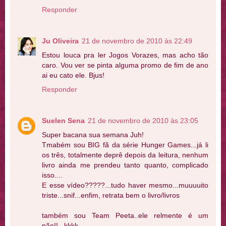
Responder
Ju Oliveira
21 de novembro de 2010 às 22:49
Estou louca pra ler Jogos Vorazes, mas acho tão
caro. Vou ver se pinta alguma promo de fim de ano
ai eu cato ele. Bjus!
Responder
Suelen Sena
21 de novembro de 2010 às 23:05
Super bacana sua semana Juh!
Tmabém sou BIG fã da série Hunger Games...já li
os três, totalmente deprê depois da leitura, nenhum
livro ainda me prendeu tanto quanto, complicado
isso....
E esse vídeo?????...tudo haver mesmo...muuuuito
triste...snif...enfim, retrata bem o livro/livros
também sou Team Peeta..ele relmente é um
pão!!...kkkk....