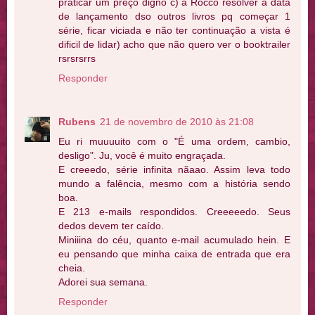
praticar um preço digno c) a Rocco resolver a data
de lançamento dso outros livros pq começar 1
série, ficar viciada e não ter continuação a vista é
dificil de lidar) acho que não quero ver o booktrailer
rsrsrsrrs
Responder
Rubens
21 de novembro de 2010 às 21:08
Eu ri muuuuito com o "É uma ordem, cambio,
desligo". Ju, você é muito engraçada.
E creeedo, série infinita nãaao. Assim leva todo
mundo a falência, mesmo com a história sendo
boa.
E 213 e-mails respondidos. Creeeeedo. Seus
dedos devem ter caído.
Miniiina do céu, quanto e-mail acumulado hein. E
eu pensando que minha caixa de entrada que era
cheia.
Adorei sua semana.
Responder