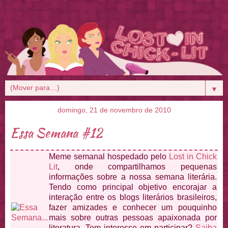
▼
domingo, 21 de novembro de 2010
Essa Semana #12
Meme semanal hospedado pelo
Lost in Chick
Lit
, onde compartilhamos pequenas
informações sobre a nossa semana literária.
Tendo como principal objetivo encorajar a
interação entre os blogs literários brasileiros,
fazer amizades e conhecer um pouquinho
mais sobre outras pessoas apaixonada por
literatura. Tem interesse em participar?
Saiba