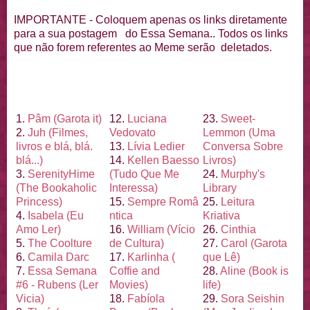
IMPORTANTE - Coloquem apenas os links diretamente
para a sua postagem do Essa Semana.. Todos os links
que não forem referentes ao Meme serão deletados.
1.
Pâm (Garota it)
12.
Luciana
23.
Sweet-
2.
Juh (Filmes,
Vedovato
Lemmon (Uma
livros e blá, blá.
13.
Lí
via Ledier
Conversa Sobre
blá...)
14.
Kellen Baesso
Livros)
3.
Serenity
Hime
(Tudo Que Me
24.
Murphy's
(The Bookaholic
Interessa)
Library
Princess)
15.
Sempre Româ
25.
Leitura
4.
Isabela (Eu
ntica
Kriativa
Amo Ler)
16.
William (Ví
cio
26.
Cinthia
5.
The Coolture
de Cultura)
27.
Carol (Garota
6.
Camila Darc
17.
Karlinha (
que Lê)
7.
Essa Semana
Coffie and
28.
Aline (Book is
#6 - Rubens (Ler
Movies)
life)
Vicia)
18.
Fabí
ola
29.
Sora Seishin