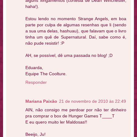
alguns xingamentos (cortesia de Dean Winchester,
haha!).
Estou lendo no momento Strange Angels, em boa
parte por culpa de algumas resenhas que li (sendo
a sua uma delas, hashuau), que falavam que o livro
tinha um quê de Supernatural. Daí, sabe como é,
não pude resistir! :P
AH, se possível, dê uma passada no blog! ;D
Eduarda,
Equipe The Coolture.
Responder
Mariana Paixão
21 de novembro de 2010 às 22:49
AIN, não consigo me perdoar por não ter dinheiro
pra comprar o box de Hunger Games T____T
E eu quero muito ler Maldosas!!
Beeijo, Ju!