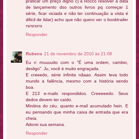
praticar um preço digno c) a Rocco resolver a data
de lançamento dso outros livros pq começar 1
série, ficar viciada e não ter continuação a vista é
dificil de lidar) acho que não quero ver o booktrailer
rsrsrsrrs
Responder
Rubens
21 de novembro de 2010 às 21:08
Eu ri muuuuito com o "É uma ordem, cambio,
desligo". Ju, você é muito engraçada.
E creeedo, série infinita nãaao. Assim leva todo
mundo a falência, mesmo com a história sendo
boa.
E 213 e-mails respondidos. Creeeeedo. Seus
dedos devem ter caído.
Miniiina do céu, quanto e-mail acumulado hein. E
eu pensando que minha caixa de entrada que era
cheia.
Adorei sua semana.
Responder