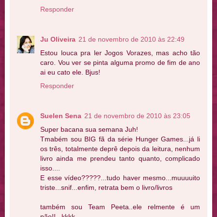
Responder
Ju Oliveira
21 de novembro de 2010 às 22:49
Estou louca pra ler Jogos Vorazes, mas acho tão
caro. Vou ver se pinta alguma promo de fim de ano
ai eu cato ele. Bjus!
Responder
Suelen Sena
21 de novembro de 2010 às 23:05
Super bacana sua semana Juh!
Tmabém sou BIG fã da série Hunger Games...já li
os três, totalmente deprê depois da leitura, nenhum
livro ainda me prendeu tanto quanto, complicado
isso....
E esse vídeo?????...tudo haver mesmo...muuuuito
triste...snif...enfim, retrata bem o livro/livros
também sou Team Peeta..ele relmente é um
pão!!...kkkk....