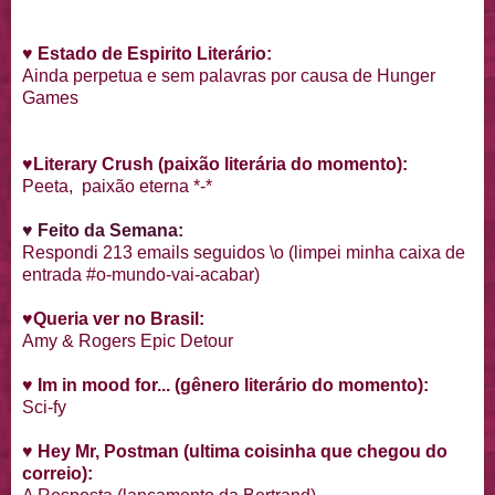
♥
Estado de Espirito Literário:
Ainda perpetua e sem palavras por causa de Hunger
Games
♥
Literary Crush
(paixão literária do momento):
Peeta, paixão eterna *-*
♥ Feito da Semana:
Respondi 213 emails seguidos \o (limpei minha caixa de
entrada #o-mundo-vai-acabar)
♥
Queria ver no Brasil:
Amy & Rogers Epic Detour
♥
Im in mood for... (gênero literário do momento):
Sci-fy
♥
Hey Mr, Postman (ultima coisinha que chegou do
correio):