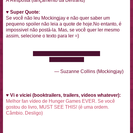
A Resposta (lançamento da Bertrand)
♥
Super Quote:
Se você não leu Mockingjay e não quer saber um
pequeno spoiler não leia a quote de hoje.No entanto, é
impossivel não postá-la. Mas, se você quer ler mesmo
assim, selecione o texto para ler =)
"You love me. Real or not real?"
I tell him, "Real."
— Suzanne Collins (Mockingjay)
♥
Vi e viciei (booktrailers, trailers, videos whatever):
Melhor fan vídeo de Hunger Games EVER. Se você
gostou do livro, MUST SEE THIS! (é uma ordem.
Câmbio. Desligo)