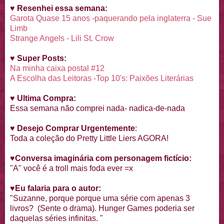
♥
Resenhei essa semana:
Garota Quase 15 anos -paquerando pela inglaterra - Sue
Limb
Strange Angels - Lili St. Crow
♥
Super Posts:
Na minha caixa postal #12
A Escolha das Leitoras -Top 10's: Paixões Literárias
♥
Ultima Compra:
Essa semana não comprei nada- nadica-de-nada
♥
Desejo Comprar Urgentemente
:
Toda a coleção do Pretty Little Liers AGORA!
♥
Conversa imaginária com personagem fictício:
"A" você é a troll mais foda ever =x
♥
Eu falaria para o autor:
"Suzanne, porque porque uma série com apenas 3
livros? (Sente o drama). Hunger Games poderia ser
daquelas séries infinitas. "