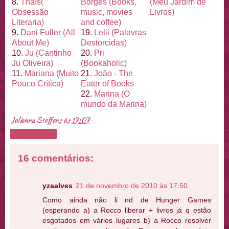
8.
Thaí
s(
Borges (Books,
(Meu Jardim de
Obsessão
music, movies
Livros)
Literaria)
and coffee)
9.
Dani Fuller (All
19.
Lelii (Palavras
About Me)
Destorcidas)
10.
Ju (Cantinho
20.
Pri
Ju Oliveira)
(Bookaholic)
11.
Mariana (Muito
21.
João - The
Pouco Crí
tica)
Eater of Books
22.
Marina (O
mundo da Marina)
Julianna Steffens
às
17:07
Compartilhar
16 comentários:
yzaalves
21 de novembro de 2010 às 17:50
Como ainda não li nd de Hunger Games
(esperando a) a Rocco liberar + livros já q estão
esgotados em vários lugares b) a Rocco resolver