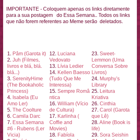
IMPORTANTE - Coloquem apenas os links diretamente
para a sua postagem do Essa Semana.. Todos os links
que não forem referentes ao Meme serão deletados.
1.
Pâm (Garota it)
12.
Luciana
23.
Sweet-
2.
Juh (Filmes,
Vedovato
Lemmon (Uma
livros e blá, blá.
13.
Lí
via Ledier
Conversa Sobre
blá...)
14.
Kellen Baesso
Livros)
3.
Serenity
Hime
(Tudo Que Me
24.
Murphy's
(The Bookaholic
Interessa)
Library
Princess)
15.
Sempre Româ
25.
Leitura
4.
Isabela (Eu
ntica
Kriativa
Amo Ler)
16.
William (Ví
cio
26.
Cinthia
5.
The Coolture
de Cultura)
27.
Carol (Garota
6.
Camila Darc
17.
Karlinha (
que Lê)
7.
Essa Semana
Coffie and
28.
Aline (Book is
#6 - Rubens (Ler
Movies)
life)
Vicia)
18.
Fabí
ola
29.
Sora Seishin