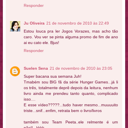
Responder
Ju Oliveira
21 de novembro de 2010 às 22:49
Estou louca pra ler Jogos Vorazes, mas acho tão
caro. Vou ver se pinta alguma promo de fim de ano
ai eu cato ele. Bjus!
Responder
Suelen Sena
21 de novembro de 2010 às 23:05
Super bacana sua semana Juh!
Tmabém sou BIG fã da série Hunger Games...já li
os três, totalmente deprê depois da leitura, nenhum
livro ainda me prendeu tanto quanto, complicado
isso....
E esse vídeo?????...tudo haver mesmo...muuuuito
triste...snif...enfim, retrata bem o livro/livros
também sou Team Peeta..ele relmente é um
pão!!...kkkk....