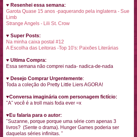
♥
Resenhei essa semana:
Garota Quase 15 anos -paquerando pela inglaterra - Sue
Limb
Strange Angels - Lili St. Crow
♥
Super Posts:
Na minha caixa postal #12
A Escolha das Leitoras -Top 10's: Paixões Literárias
♥
Ultima Compra:
Essa semana não comprei nada- nadica-de-nada
♥
Desejo Comprar Urgentemente
:
Toda a coleção do Pretty Little Liers AGORA!
♥
Conversa imaginária com personagem fictício:
"A" você é a troll mais foda ever =x
♥
Eu falaria para o autor:
"Suzanne, porque porque uma série com apenas 3
livros? (Sente o drama). Hunger Games poderia ser
daquelas séries infinitas. "