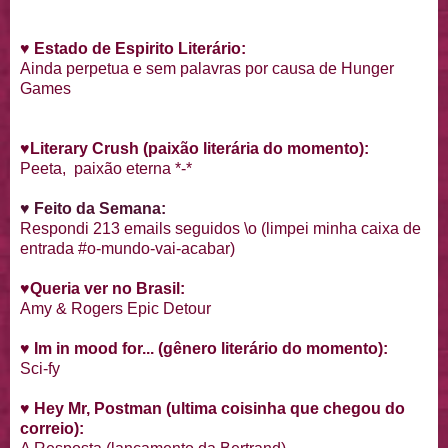
♥
Estado de Espirito Literário:
Ainda perpetua e sem palavras por causa de Hunger
Games
♥
Literary Crush
(paixão literária do momento):
Peeta, paixão eterna *-*
♥ Feito da Semana:
Respondi 213 emails seguidos \o (limpei minha caixa de
entrada #o-mundo-vai-acabar)
♥
Queria ver no Brasil:
Amy & Rogers Epic Detour
♥
Im in mood for... (gênero literário do momento):
Sci-fy
♥
Hey Mr, Postman (ultima coisinha que chegou do
correio):