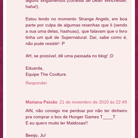
alguns xingamentos (cortesia de Dean Winchester,
haha!).
Estou lendo no momento Strange Angels, em boa
parte por culpa de algumas resenhas que li (sendo
a sua uma delas, hashuau), que falavam que o livro
tinha um quê de Supernatural. Daí, sabe como é,
não pude resistir! :P
AH, se possível, dê uma passada no blog! ;D
Eduarda,
Equipe The Coolture.
Responder
Mariana Paixão
21 de novembro de 2010 às 22:49
AIN, não consigo me perdoar por não ter dinheiro
pra comprar o box de Hunger Games T____T
E eu quero muito ler Maldosas!!
Beeijo, Ju!