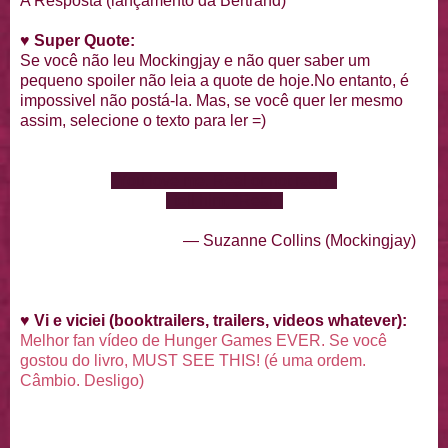
A Resposta (lançamento da Bertrand)
♥
Super Quote:
Se você não leu Mockingjay e não quer saber um
pequeno spoiler não leia a quote de hoje.No entanto, é
impossivel não postá-la. Mas, se você quer ler mesmo
assim, selecione o texto para ler =)
"You love me. Real or not real?"
I tell him, "Real."
— Suzanne Collins (Mockingjay)
♥
Vi e viciei (booktrailers, trailers, videos whatever):
Melhor fan vídeo de Hunger Games EVER. Se você
gostou do livro, MUST SEE THIS! (é uma ordem.
Câmbio. Desligo)