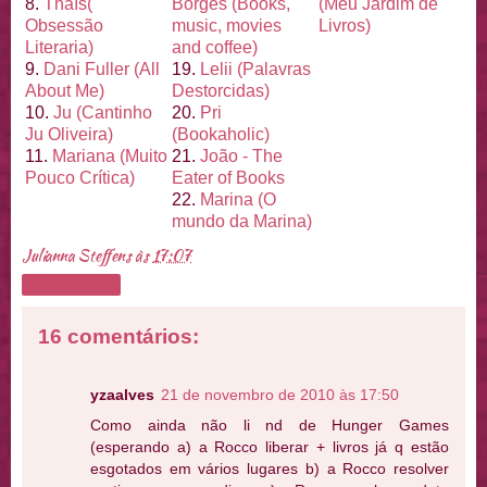
8.
Thaí
s(
Borges (Books,
(Meu Jardim de
Obsessão
music, movies
Livros)
Literaria)
and coffee)
9.
Dani Fuller (All
19.
Lelii (Palavras
About Me)
Destorcidas)
10.
Ju (Cantinho
20.
Pri
Ju Oliveira)
(Bookaholic)
11.
Mariana (Muito
21.
João - The
Pouco Crí
tica)
Eater of Books
22.
Marina (O
mundo da Marina)
Julianna Steffens
às
17:07
Compartilhar
16 comentários:
yzaalves
21 de novembro de 2010 às 17:50
Como ainda não li nd de Hunger Games
(esperando a) a Rocco liberar + livros já q estão
esgotados em vários lugares b) a Rocco resolver