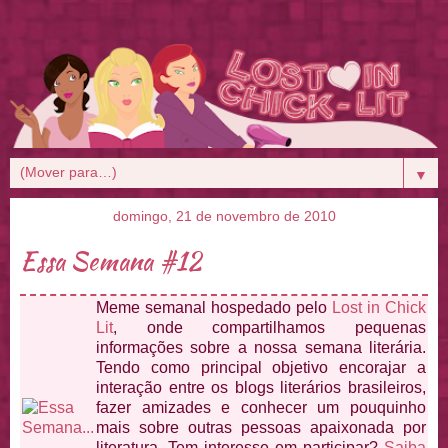
▼
domingo, 21 de novembro de 2010
Essa Semana #12
Meme semanal hospedado pelo
Lost in Chick
Lit
, onde compartilhamos pequenas
informações sobre a nossa semana literária.
Tendo como principal objetivo encorajar a
interação entre os blogs literários brasileiros,
fazer amizades e conhecer um pouquinho
mais sobre outras pessoas apaixonada por
literatura. Tem interesse em participar?
Saiba