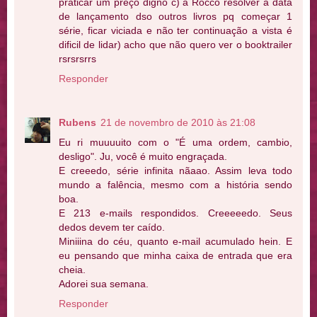
praticar um preço digno c) a Rocco resolver a data
de lançamento dso outros livros pq começar 1
série, ficar viciada e não ter continuação a vista é
dificil de lidar) acho que não quero ver o booktrailer
rsrsrsrrs
Responder
Rubens
21 de novembro de 2010 às 21:08
Eu ri muuuuito com o "É uma ordem, cambio,
desligo". Ju, você é muito engraçada.
E creeedo, série infinita nãaao. Assim leva todo
mundo a falência, mesmo com a história sendo
boa.
E 213 e-mails respondidos. Creeeeedo. Seus
dedos devem ter caído.
Miniiina do céu, quanto e-mail acumulado hein. E
eu pensando que minha caixa de entrada que era
cheia.
Adorei sua semana.
Responder