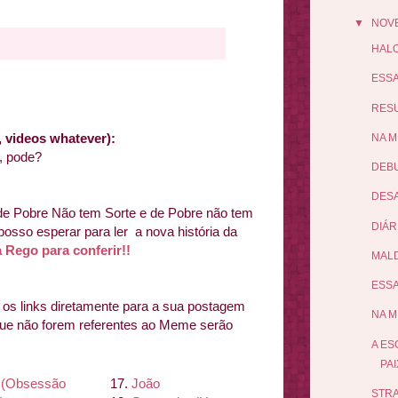
▼
NOV
HALO
ESSA
RES
rs, videos whatever):
NA M
, pode?
DEBU
DESA
de Pobre Não tem Sorte e de Pobre não tem
DIÁR
posso esperar para ler a nova história da
 Rego para conferir!!
MALD
ESSA
s links diretamente para a sua postagem
NA M
que não forem referentes ao Meme serão
A ES
PA
(
Obsessão
17.
Joã
o
STRA