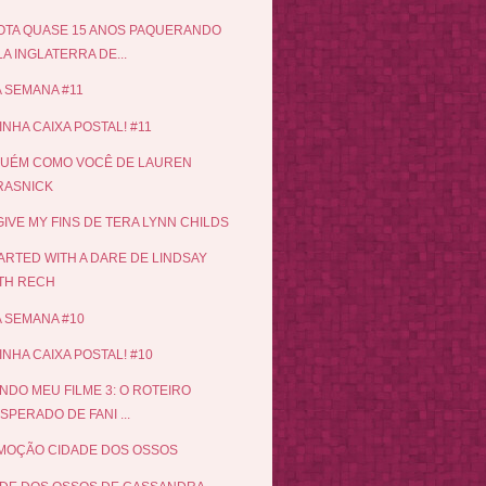
TA QUASE 15 ANOS PAQUERANDO
A INGLATERRA DE...
 SEMANA #11
INHA CAIXA POSTAL! #11
GUÉM COMO VOCÊ DE LAUREN
RASNICK
IVE MY FINS DE TERA LYNN CHILDS
TARTED WITH A DARE DE LINDSAY
ITH RECH
 SEMANA #10
INHA CAIXA POSTAL! #10
NDO MEU FILME 3: O ROTEIRO
SPERADO DE FANI ...
MOÇÃO CIDADE DOS OSSOS