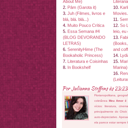
About Me)
Literaria
2.
Pâm (Garota it)
10.
Karl
3.
Juh (Filmes, livros e
Movies.
blá, blá. blá...)
11.
Sem
4.
Muito Pouco Crí
tica
12.
So 
5.
Essa Semana #4
leio, eu
(BLOG DEVORANDO
13.
Fab
LETRAS)
(Books,
6.
Serenity
Hime (The
and cof
Bookaholic Princess)
14.
Lyd
7.
Literatura e Coisinhas
15.
Mar
8.
In Bookshelf
Marina)
16.
Ren
(Leitur
Por
Julianna Steffens
às
23:23
Florianopolitana, geogra
coletânea
Meu Amor é
vícios: literatura, cin
principalmente do Chick
auto-depreciativo. Apes
ela parece estar sempre 