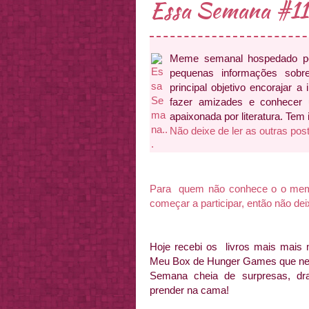
Essa Semana #11
Meme semanal hospedado 
pequenas informações sobr
principal objetivo encorajar a 
fazer amizades e conhecer
apaixonada por literatura. Tem
Não deixe de ler as outras pos
Para quem não conhece o o meme 
começar a participar, então não de
Hoje recebi os livros mais mais 
Meu Box de Hunger Games que nem 
Semana cheia de surpresas, dra
prender na cama!