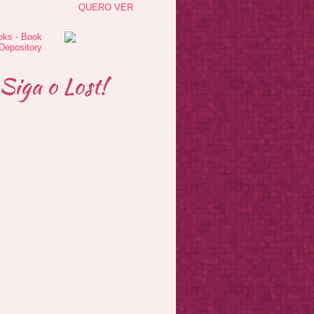
QUERO VER
Siga o Lost!