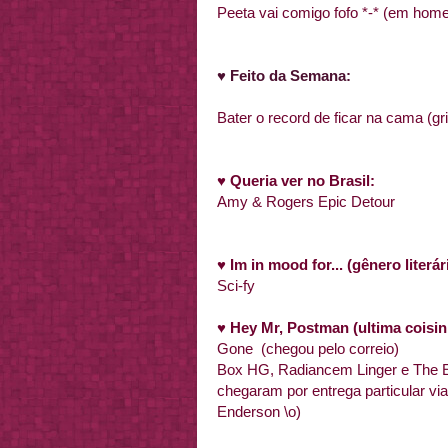
Peeta vai comigo fofo *-* (em ho
♥ Feito da Semana:
Bater o record de ficar na cama (gri
♥
Queria ver no Brasil:
Amy & Rogers Epic Detour
♥
Im in mood for... (gênero liter
Sci-fy
♥
Hey Mr, Postman (ultima coisin
Gone (chegou pelo correio)
Box HG, Radiancem Linger e The Ex
chegaram por entrega particular vi
Enderson \o)