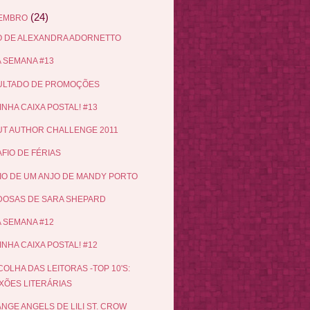
(24)
EMBRO
 DE ALEXANDRA ADORNETTO
 SEMANA #13
ULTADO DE PROMOÇÕES
INHA CAIXA POSTAL! #13
T AUTHOR CHALLENGE 2011
FIO DE FÉRIAS
IO DE UM ANJO DE MANDY PORTO
OSAS DE SARA SHEPARD
 SEMANA #12
INHA CAIXA POSTAL! #12
COLHA DAS LEITORAS -TOP 10'S:
IXÕES LITERÁRIAS
NGE ANGELS DE LILI ST. CROW