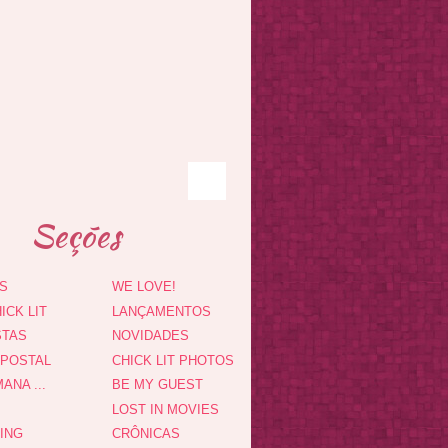
Seções
S
WE LOVE!
ICK LIT
LANÇAMENTOS
STAS
NOVIDADES
 POSTAL
CHICK LIT PHOTOS
ANA ...
BE MY GUEST
LOST IN MOVIES
DING
CRÔNICAS