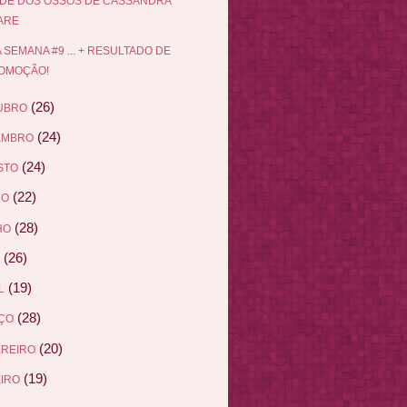
DE DOS OSSOS DE CASSANDRA
ARE
 SEMANA #9 ... + RESULTADO DE
OMOÇÃO!
(26)
UBRO
(24)
EMBRO
(24)
STO
(22)
HO
(28)
HO
(26)
(19)
L
(28)
ÇO
(20)
EREIRO
(19)
IRO