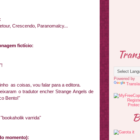
:
tour, Crescendo, Paranomalcy...
nagem fictício:
Trans
"!
Powered by
Transla
 as coisas, vou falar para a editora.
eixaram o tradutor encher Strange Angels de
co Bento!"
B
bookaholik varrida"
a do momento):