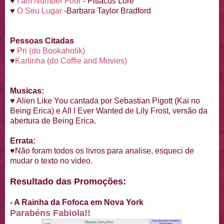
♥
I am Number Four
- Pittacus Lore
♥
O Seu Lugar
-Barbara Taylor Bradford
Pessoas Citadas
♥
Pri (do Bookaholik)
♥
Karlinha (do Coffie and Movies)
Musicas:
♥ Alien Like You cantada por Sebastian Pigott (Kai no
Being Erica) e All I Ever Wanted de Lily Frost, versão da
abertura de Being Erica.
Errata:
♥Não foram todos os livros para analise, esqueci de
mudar o texto no video.
Resultado das Promoções:
- A Rainha da Fofoca em Nova York
Parabéns Fabiola!!