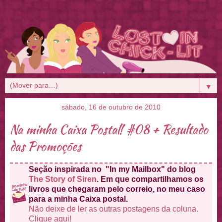
▼
sábado, 16 de outubro de 2010
Na minha Caixa Postal! #08 + Resultado
das Promoções
Seção inspirada no "In my Mailbox" do blog
The Story of Siren
. Em que compartilhamos os
livros que chegaram pelo correio, no meu caso
para a minha Caixa postal.
Não deixe de ler as outras postagens da coluna.
Clique aqui!