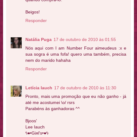
Beigos!
Responder
Natália Puga
17 de outubro de 2010 às 01:55
Nós aqui com I am Number Four aimeudeus :x e
sua sogra é uma fofa! quero uma também, precisa
nem do marido hahaha
Responder
Letícia Iauch
17 de outubro de 2010 às 11:30
Pronto, mais uma promoção que eu não ganho - já
até me acostumei \o/ rsrs
Parabéns às ganhadoras ^^
Bjoos'
Lee Iauch
ϟ●•Giяl's•●ϟ