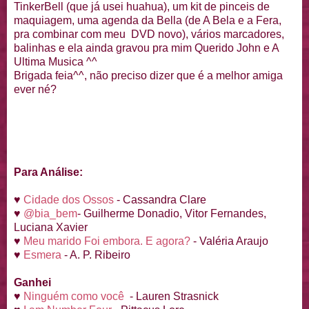
TinkerBell (que já usei huahua), um kit de pinceis de
maquiagem, uma agenda da Bella (de A Bela e a Fera,
pra combinar com meu DVD novo), vários marcadores,
balinhas e ela ainda gravou pra mim Querido John e A
Ultima Musica ^^
Brigada feia^^, não preciso dizer que é a melhor amiga
ever né?
Para Análise:
♥
Cidade dos Ossos
- Cassandra Clare
♥
@bia_bem
- Guilherme Donadio, Vitor Fernandes,
Luciana Xavier
♥
Meu marido Foi embora. E agora?
- Valéria Araujo
♥
Esmera
- A. P. Ribeiro
Ganhei
♥
Ninguém como você
- Lauren Strasnick