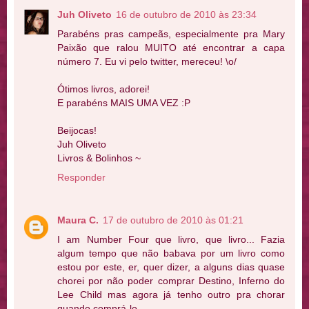
Juh Oliveto
16 de outubro de 2010 às 23:34
Parabéns pras campeãs, especialmente pra Mary
Paixão que ralou MUITO até encontrar a capa
número 7. Eu vi pelo twitter, mereceu! \o/
Ótimos livros, adorei!
E parabéns MAIS UMA VEZ :P
Beijocas!
Juh Oliveto
Livros & Bolinhos ~
Responder
Maura C.
17 de outubro de 2010 às 01:21
I am Number Four que livro, que livro... Fazia
algum tempo que não babava por um livro como
estou por este, er, quer dizer, a alguns dias quase
chorei por não poder comprar Destino, Inferno do
Lee Child mas agora já tenho outro pra chorar
quando comprá-lo.