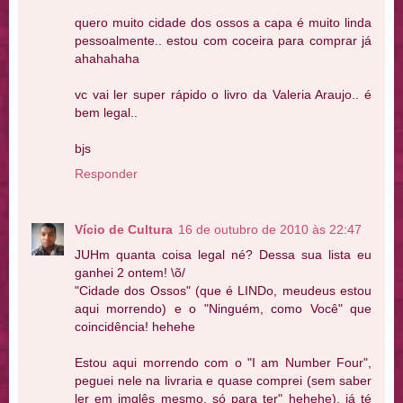
quero muito cidade dos ossos a capa é muito linda
pessoalmente.. estou com coceira para comprar já
ahahahaha
vc vai ler super rápido o livro da Valeria Araujo.. é
bem legal..
bjs
Responder
Vício de Cultura
16 de outubro de 2010 às 22:47
JUHm quanta coisa legal né? Dessa sua lista eu
ganhei 2 ontem! \õ/
"Cidade dos Ossos" (que é LINDo, meudeus estou
aqui morrendo) e o "Ninguém, como Você" que
coincidência! hehehe
Estou aqui morrendo com o "I am Number Four",
peguei nele na livraria e quase comprei (sem saber
ler em imglês mesmo, só para ter" hehehe), já té