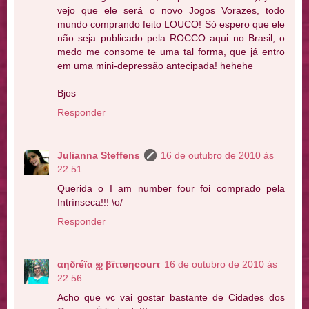
vejo que ele será o novo Jogos Vorazes, todo
mundo comprando feito LOUCO! Só espero que ele
não seja publicado pela ROCCO aqui no Brasil, o
medo me consome te uma tal forma, que já entro
em uma mini-depressão antecipada! hehehe
Bjos
Responder
Julianna Steffens
16 de outubro de 2010 às
22:51
Querida o I am number four foi comprado pela
Intrínseca!!! \o/
Responder
αηδréϊα ஐ βϊττeηcourτ
16 de outubro de 2010 às
22:56
Acho que vc vai gostar bastante de Cidades dos