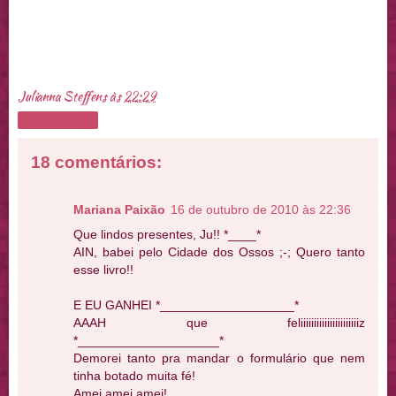
Julianna Steffens
às
22:29
Compartilhar
18 comentários:
Mariana Paixão
16 de outubro de 2010 às 22:36
Que lindos presentes, Ju!! *____*
AIN, babei pelo Cidade dos Ossos ;-; Quero tanto
esse livro!!
E EU GANHEI *___________________*
AAAH que feliiiiiiiiiiiiiiiiiiiiiiz
*____________________*
Demorei tanto pra mandar o formulário que nem
tinha botado muita fé!
Amei amei amei!