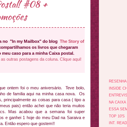
ostal! #08 +
omoções
a no "In my Mailbox" do blog
The Story of
compartilhamos os livros que chegaram
o meu caso para a minha Caixa postal.
 as outras postagens da coluna. Clique aqui!
RESENHA
ue ontem foi o meu aniversário. Teve bolo,
INSIDE CH
nho de familia aqui na minha casa nova. Os
ENTREVI
, principalmente as coisas para casa ( tipo a
NA CAIXA
meus pais) então achei que não teria muitos
ESSA SEM
 vcs. Mas acabou que a semana foi super
TOP 10'S
indos e ganhei 1 hoje do meu Dad na Saraiva e
INT. REA
a. Então espero que gostem!!