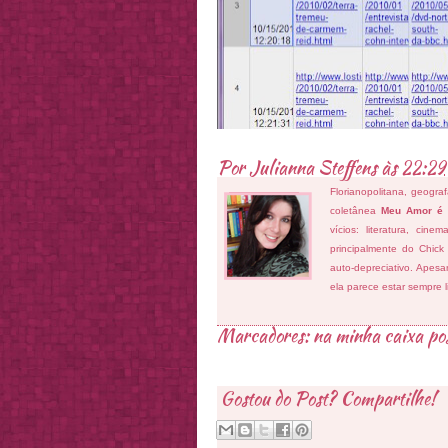
Por
Julianna Steffens
às
22:29
Florianopolitana, geogra
coletânea
Meu Amor é
vícios: literatura, cin
principalmente do Chick
auto-depreciativo. Apes
ela parece estar sempre 
Marcadores:
na minha caixa po
Gostou do Post? Compartilhe!