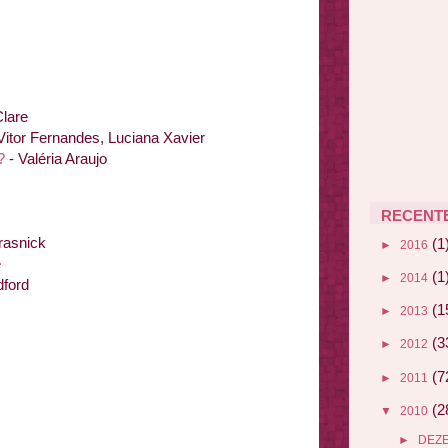
lare
Vitor Fernandes, Luciana Xavier
?
- Valéria Araujo
RECENT
rasnick
(1
►
2016
e
(1
►
2014
dford
(1
►
2013
(3
►
2012
(7
►
2011
(2
▼
2010
►
DEZ