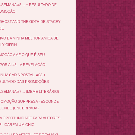
 SEMANA #8 ... + RESULTADO DE
OMOÇÃO!
GHOST AND THE GOTH DE STACEY
DE
IVO DA MINHA MELHOR AMIGA DE
LY GIFFIN
OÇÃO AME O QUE É SEU
POR AI #3... A REVELAÇÃO
INHA CAIXA POSTAL! #08 +
SULTADO DAS PROMOÇÕES
 SEMANA #7 ... (MEME LITERÁRIO)
ROMOÇÃO SURPRESA - ESCONDE
CONDE (ENCERRADA)
A OPORTUNIDADE PARA AUTORES
LICAREM UM CHIC...
O-CALLED AFTERLIFE DE TAMSYN