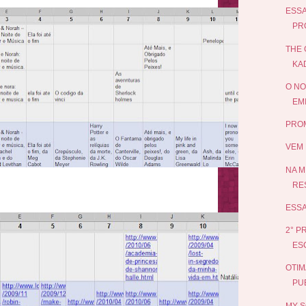
ESSA
PR
THE 
KA
O NO
EMI
PROM
VEM 
NA M
RE
ESSA
2° P
ES
OTIM
PUB
MY S