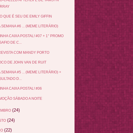
RRAY
O QUE É SEU DE EMILY GIFFIN
 SEMANA #6 ... (MEME LITERÁRIO)
INHA CAIXA POSTAL! #07 + 1° PROMO
AFIO DE C...
EVISTA COM MANDY PORTO
CO DE JOHN VAN DE RUIT
 SEMANA #5 ... (MEME LITERÁRIO) +
ULTADO D...
INHA CAIXA POSTAL! #06
OÇÃO SÁBADO A NOITE
(24)
EMBRO
(24)
STO
(22)
HO