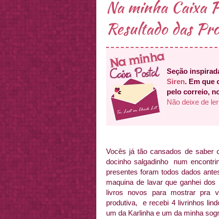
Na minha Caixa P
Resultado das Pr
Seção inspirad
Siren
. Em que 
pelo correio, n
Não deixe de ler
Vocês já tão cansados de saber q
docinho salgadinho num encontri
presentes foram todos dados antes
maquina de lavar que ganhei dos 
livros novos para mostrar pra
produtiva, e recebi 4 livrinhos l
um da Karlinha e um da minha sogr