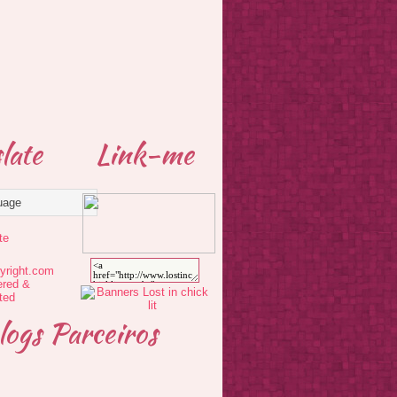
late
Link-me
te
logs Parceiros