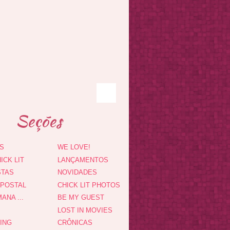
Seções
S
WE LOVE!
ICK LIT
LANÇAMENTOS
STAS
NOVIDADES
 POSTAL
CHICK LIT PHOTOS
ANA ...
BE MY GUEST
LOST IN MOVIES
DING
CRÔNICAS