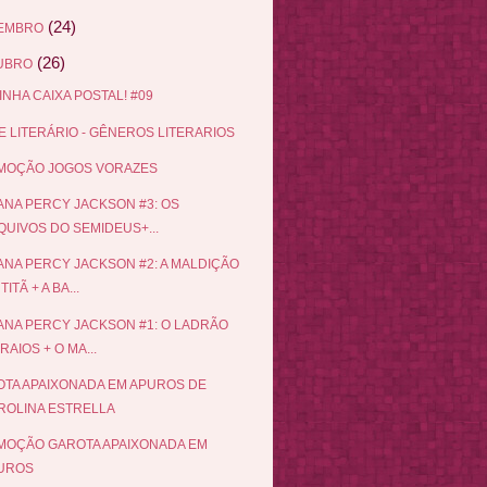
(24)
EMBRO
(26)
UBRO
INHA CAIXA POSTAL! #09
 LITERÁRIO - GÊNEROS LITERARIOS
MOÇÃO JOGOS VORAZES
NA PERCY JACKSON #3: OS
QUIVOS DO SEMIDEUS+...
NA PERCY JACKSON #2: A MALDIÇÃO
TITÃ + A BA...
NA PERCY JACKSON #1: O LADRÃO
RAIOS + O MA...
TA APAIXONADA EM APUROS DE
ROLINA ESTRELLA
OÇÃO GAROTA APAIXONADA EM
UROS