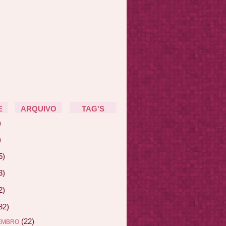
E
ARQUIVO
TAG'S
)
)
5)
3)
2)
82)
(22)
EMBRO