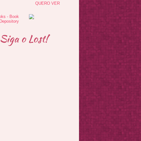
QUERO VER
Siga o Lost!