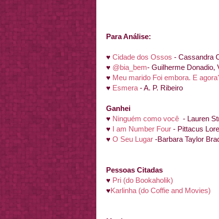
Para Análise:
♥
Cidade dos Ossos
- Cassandra C
♥
@bia_bem
- Guilherme Donadio, 
♥
Meu marido Foi embora. E agora
♥
Esmera
- A. P. Ribeiro
Ganhei
♥
Ninguém como você
- Lauren St
♥
I am Number Four
- Pittacus Lor
♥
O Seu Lugar
-Barbara Taylor Bra
Pessoas Citadas
♥
Pri (do Bookaholik)
♥
Karlinha (do Coffie and Movies)