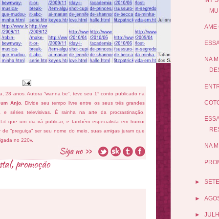
MU
AME 
ESSA
NA M
DES
ENTR
fa, 28 anos. Autora “wanna be”, teve seu 1° conto publicado na
COTO
 um Anjo
. Divide seu tempo livre entre os seus três grandes
ema e séries televisivas. É rainha na arte da procrastinação,
ESSA
 Lit que um dia irá publicar, e também especialista em humor
RES
ar de “preguiça” ser seu nome do meio, suas amigas juram que
ligada no 220v.
NA M
stal
,
promoção
PROM
►
SET
►
AGO
►
JUL