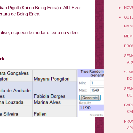
an Pigott (Kai no Being Erica) e All I Ever
►
NOV
rtura de Being Erica.
▼
OUT
NA M
alise, esqueci de mudar o texto no video.
MEME
:
PRO
SEMA
rk
AR
SEMA
DO 
SEMA
DE 
GARO
CA
PROM
AP