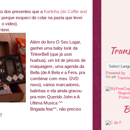
to dos presentes que a
Karlinha (do Coffie and
porque esqueci de colar na pasta que levei
 o video).
brei.
Além do livro O Seu Lugar,
Trans
ganhei uma baby look da
TinkerBell (que já usei
huahua), um kit de pinceis de
maquiagem, uma agenda da
Bella (de A Bela e a Fera, pra
Powered by
Transla
combinar com meu DVD
novo), vários marcadores,
balinhas e ela ainda gravou
pra mim Querido John e A
Ultima Musica ^^
B
Brigada feia^^, não preciso
é?