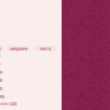
E
ARQUIVO
TAG'S
)
)
5)
3)
2)
82)
(22)
EMBRO