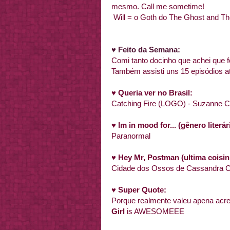
mesmo. Call me sometime!
Will = o Goth do The Ghost and T
♥ Feito da Semana:
Comi tanto docinho que achei que f
Também assisti uns 15 episódios a
♥
Queria ver no Brasil:
Catching Fire (LOGO) - Suzanne Co
♥
Im in mood for... (gênero liter
Paranormal
♥
Hey Mr, Postman (ultima coisin
Cidade dos Ossos de Cassandra Cl
♥
Super Quote:
Porque realmente valeu apena acred
Girl
is AWESOMEEE