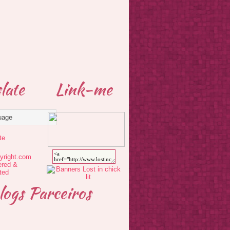
late
Link-me
te
logs Parceiros