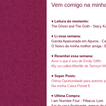
Vem comigo na minha 
♥
Leitura do momento:
The Ghost and The Goth - Stacy K
♥
Li essa semana:
Garota Apaixonada em Apuros - Car
O Noivo da minha melhor amiga - E
♥
Resenhei essa semana:
Ame o que é seu de Emily Giffin
My so-called Afterlife de Tamsyn M
♥
Super Posts:
Otima Oportunidade para autores pu
Na minha Caixa Postal 8
♥
Ultima Compra:
I am Number Four - Pittacus Lore
Sai da seca finalmente, apesar de q