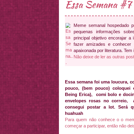
Essa Semana #7 .
Meme semanal hospedado 
pequenas informações sobr
principal objetivo encorajar a 
fazer amizades e conhecer
apaixonada por literatura. Tem
Não deixe de ler as outras pos
Essa semana foi uma loucura, c
pouco, (bem pouco) coloquei e
Being Erica), comi bolo e doci
envelopes rosas no correio, 
consegui postar a lot. Será q
huahuah
Para quem não conhece o o meme 
começar a participar, então não de