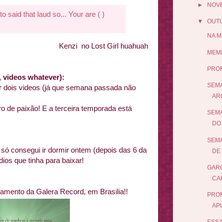
►
NOV
o said that laud so... Your are ( )
▼
OUT
NA M
Kenzi no Lost Girl huahuah
MEME
PRO
rs, videos whatever):
SEMA
r dois videos (já que semana passada não
AR
ro de paixão! E a terceira temporada está
SEMA
DO 
SEMA
 só consegui ir dormir ontem (depois das 6 da
DE 
ios que tinha para baixar!
GARO
CA
mento da Galera Record, em Brasilia!!
PROM
AP