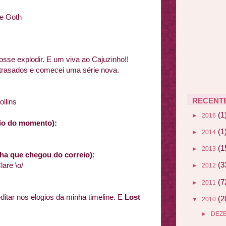
he Goth
osse explodir. E um viva ao Cajuzinho!!
trasados e comecei uma série nova.
RECENT
llins
(1
►
2016
ário do momento):
(1
►
2014
(1
►
2013
ha que chegou do correio):
(3
are \o/
►
2012
(7
►
2011
itar nos elogios da minha timeline. E
Lost
(2
▼
2010
►
DEZ