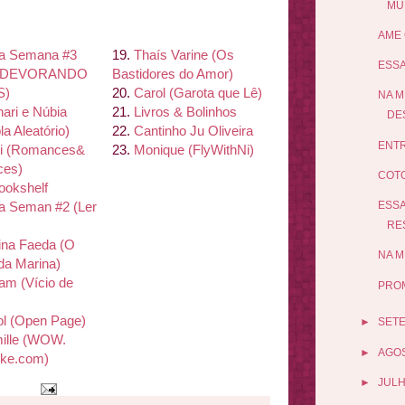
MU
AME 
a Semana #3
19.
Thaís Varine (Os
ESSA
 DEVORANDO
Bastidores do Amor)
S)
20.
Carol (Garota que Lê)
NA M
ari e Nú
bia
21.
Livros & Bolinhos
DES
la Aleató
rio)
22.
Cantinho Ju Oliveira
ENTR
i (Romances&
23.
Monique (Fly
With
Ni)
es)
COTO
ookshelf
a Seman #2 (Ler
ESSA
RES
ina Faeda (O
NA M
da Marina)
iam (Ví
cio de
PROM
ol (Open Page)
►
SET
ille (WOW.
►
AGO
ke.
com)
►
JUL