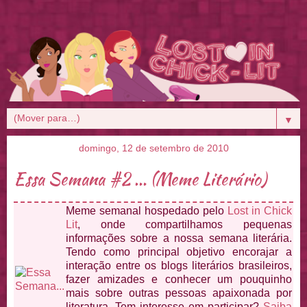
▼
domingo, 12 de setembro de 2010
Essa Semana #2 ... (Meme Literário)
Meme semanal hospedado pelo
Lost in Chick
Lit
, onde compartilhamos pequenas
informações sobre a nossa semana literária.
Tendo como principal objetivo encorajar a
interação entre os blogs literários brasileiros,
fazer amizades e conhecer um pouquinho
mais sobre outras pessoas apaixonada por
literatura. Tem interesse em participar?
Saiba