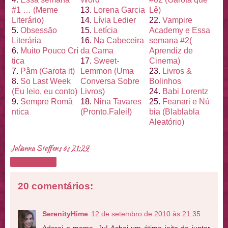
#1 … (Meme
13.
Lorena Garcia
Lê)
Literá
rio)
14.
Lí
via Ledier
22.
Vampire
5.
Obsessão
15.
Letí
cia
Academy e Essa
Literá
ria
16.
Na Cabeceira
semana #2(
6.
Muito Pouco Crí
da Cama
Aprendiz de
tica
17.
Sweet-
Cinema)
7.
Pâm (Garota it)
Lemmon (Uma
23.
Livros &
8.
So Last Week
Conversa Sobre
Bolinhos
(Eu leio, eu conto)
Livros)
24.
Babi Lorentz
9.
Sempre Româ
18.
Nina Tavares
25.
Feanari e Nú
ntica
(Pronto.
Falei!)
bia (Blablabla
Aleató
rio)
Julianna Steffens
às
21:29
Compartilhar
20 comentários:
SerenityHime
12 de setembro de 2010 às 21:35
Adorei o meme, Ju! Achei um ótimo jeito de juntar