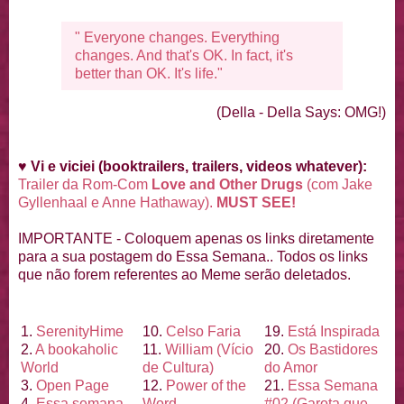
" Everyone changes. Everything
changes. And that's OK. In fact, it's
better than OK. It's life."
(Della - Della Says: OMG!)
♥
Vi e viciei (booktrailers, trailers, videos whatever):
Trailer da Rom-Com
Love and Other Drugs
(com Jake
Gyllenhaal e Anne Hathaway).
MUST SEE!
IMPORTANTE - Coloquem apenas os links diretamente
para a sua postagem do Essa Semana.. Todos os links
que não forem referentes ao Meme serão deletados.
1.
Serenity
Hime
10.
Celso Faria
19.
Está Inspirada
2.
A bookaholic
11.
William (Ví
cio
20.
Os Bastidores
World
de Cultura)
do Amor
3.
Open Page
12.
Power of the
21.
Essa Semana
4.
Essa semana
Word
#02 (Garota que