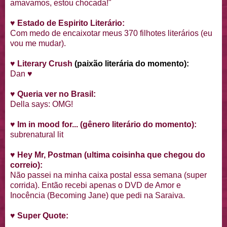
amavamos, estou chocada!"
♥
Estado de Espirito Literário:
Com medo de encaixotar meus 370 filhotes literários (eu
vou me mudar).
♥
Literary Crush
(paixão literária do momento):
Dan ♥
♥
Queria ver no Brasil:
Della says: OMG!
♥
Im in mood for... (gênero literário do momento):
subrenatural lit
♥
Hey Mr, Postman (ultima coisinha que chegou do
correio):
Não passei na minha caixa postal essa semana (super
corrida). Então recebi apenas o DVD de Amor e
Inocência (Becoming Jane) que pedi na Saraiva.
♥
Super Quote: