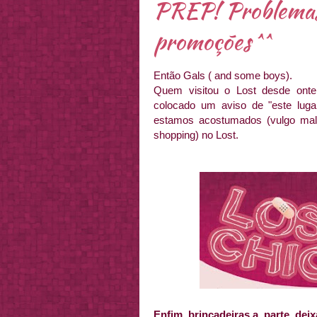
PREP! Problemas 
promoções ^^
Então Gals ( and some boys).
Quem visitou o Lost desde onte
colocado um aviso de "este lug
estamos acostumados (vulgo mal
shopping) no Lost.
Enfim, brincadeiras a parte, deix