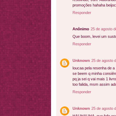
promoções hahaha beijo
Responder
Anônimo
25 de agosto d
Que boom, levei um susto
Responder
Unknown
25 de agosto 
loucaa pela resenha de a
se beem q minha consiênc
pq ja sei q vai mais 1 livr
too falida, msm assim ado
Responder
Unknown
25 de agosto 
HAUHAUHA, que fofo esse