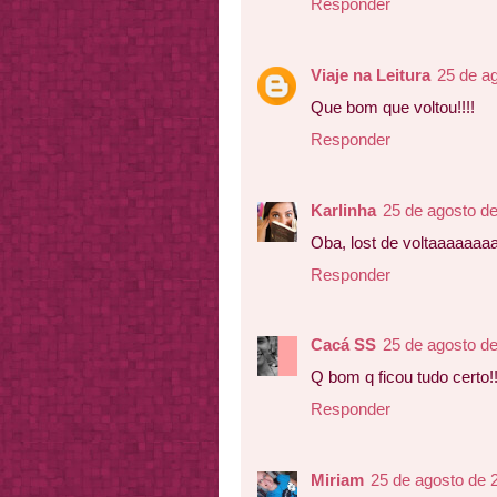
Responder
Viaje na Leitura
25 de a
Que bom que voltou!!!!
Responder
Karlinha
25 de agosto d
Oba, lost de voltaaaaaaa
Responder
Cacá SS
25 de agosto d
Q bom q ficou tudo certo!!
Responder
Miriam
25 de agosto de 