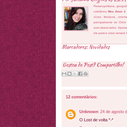
Florianopolitana, geogra
coletânea
Meu Amor é
vícios: literatura, cin
principalmente do Chick
auto-depreciativo. Apes
ela parece estar sempre 
Marcadores:
Novidades
Gostou do Post? Compartilhe!
12 comentários:
Unknown
24 de agosto 
O Lost de volta *-*