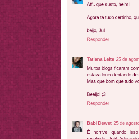
Aff.. que susto, heim!
Agora tá tudo certinho
beijo, Ju!
Responder
Tatiana Leite
25 de agos
Muitos blogs ficaram com
estava louco tentando des
Mas que bom que tudo vol
Beeijo! ;3
Responder
Babi Dewet
25 de agost
É horrivel quando iss
resolvido, Juh! Adorand