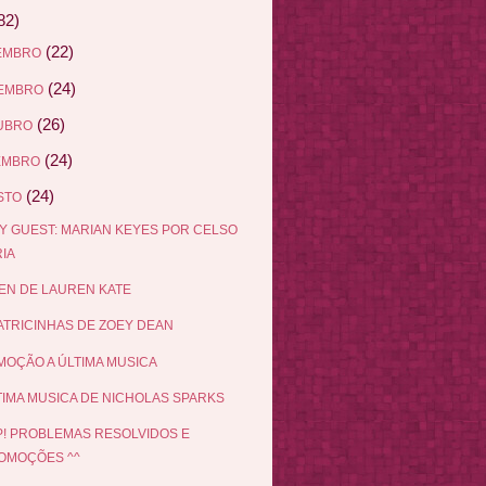
82)
(22)
EMBRO
(24)
EMBRO
(26)
UBRO
(24)
EMBRO
(24)
STO
Y GUEST: MARIAN KEYES POR CELSO
IA
EN DE LAUREN KATE
ATRICINHAS DE ZOEY DEAN
OÇÃO A ÚLTIMA MUSICA
TIMA MUSICA DE NICHOLAS SPARKS
! PROBLEMAS RESOLVIDOS E
OMOÇÕES ^^