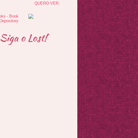
QUERO VER
Siga o Lost!