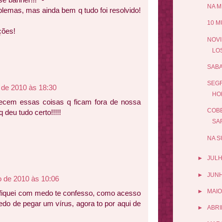
NA M
blemas, mas ainda bem q tudo foi resolvido!
10 M
ções!
NOVI
LO
SABA
SEGR
 de 2010 às 18:30
HO
ecem essas coisas q ficam fora de nossa
COBE
 deu tudo certo!!!!!
SAR
NA S
►
JUL
►
JUN
o de 2010 às 10:06
►
MAIO
 fiquei com medo te confesso, como acesso
edo de pegar um vírus, agora to por aqui de
►
ABRI