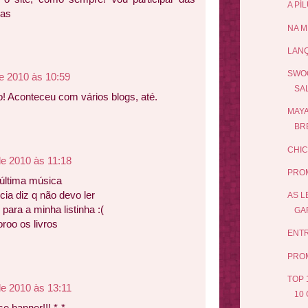
A PÍ
cas
NA M
LAN
SWOO
e 2010 às 10:59
SA
! Aconteceu com vários blogs, até.
MAYA
BRE
CHIC
de 2010 às 11:18
PRO
 última música
ia diz q não devo ler
AS L
o para a minha listinha :(
GAR
roo os livros
ENTR
PRO
TOP 
de 2010 às 13:11
10 
 banner!!! *-*