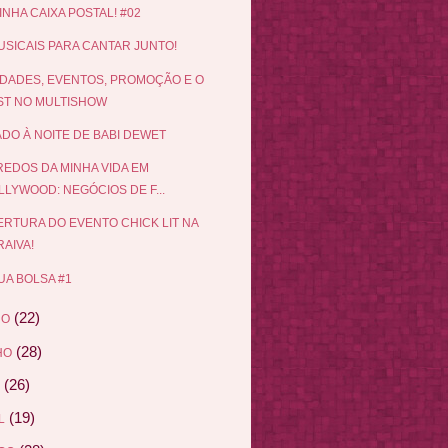
INHA CAIXA POSTAL! #02
USICAIS PARA CANTAR JUNTO!
DADES, EVENTOS, PROMOÇÃO E O
ST NO MULTISHOW
DO À NOITE DE BABI DEWET
EDOS DA MINHA VIDA EM
LLYWOOD: NEGÓCIOS DE F...
RTURA DO EVENTO CHICK LIT NA
AIVA!
UA BOLSA #1
(22)
HO
(28)
HO
(26)
(19)
L