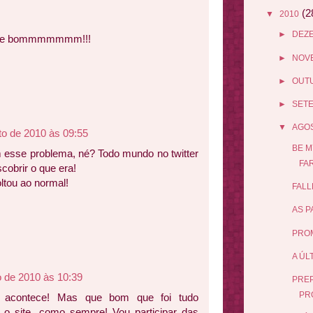
(2
▼
2010
►
DEZ
, que bommmmmmm!!!
►
NOV
►
OUT
►
SET
▼
AGO
to de 2010 às 09:55
BE M
 esse problema, né? Todo mundo no twitter
FAR
cobrir o que era!
tou ao normal!
FALL
AS P
PROM
A ÚL
o de 2010 às 10:39
PREP
PR
o acontece! Mas que bom que foi tudo
o o site, como sempre! Vou participar das