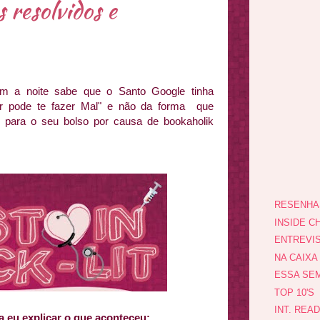
resolvidos e
m a noite sabe que o Santo Google tinha
ar pode te fazer Mal" e não da forma que
 para o seu bolso por causa de bookaholik
RESENHA
INSIDE CH
ENTREVI
NA CAIXA
ESSA SEM
TOP 10'S
INT. REA
a eu explicar o que aconteceu: