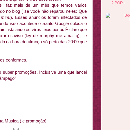
2 POR 1
ue faz mais de um mês que temos vários
do no blog ( se você não reparou neles: Que
a mim!
). Esses anuncios foram infectados de
ando isso acontece o Santo Google coloca o
 instalando os vírus feios por ai. É claro que
tirar o aviso (ley de murphy me ama -q), e
vido na hora do almoço só perto das 20:00 que
nos conformes.
s super promoções. Inclusive uma que lancei
elâmpago"
ma Musica ( e promoção)