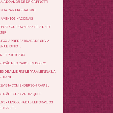
LULA DO AMOR DE DRICA PINOTTI
INHA CAIXA POSTAL! #03
ÇAMENTOS NACIONAIS
N AT YOUR OWN RISK DE SIDNEY
LTER
 FOX: A PREDESTINADA DE SILVIA
NA E IGINIO ...
K LIT PHOTOS #3
MOÇÃO MEG CABOT EM DOBRO
EIS DE ALLIE FINKLE PARA MENINAS: A
OTA NO...
EVISTA COM ENDERSON RAFAEL
MOÇÃO TODA GAROTA QUER
10'S - A ESCOLHA DAS LEITORAS: OS
CHICK LIT...