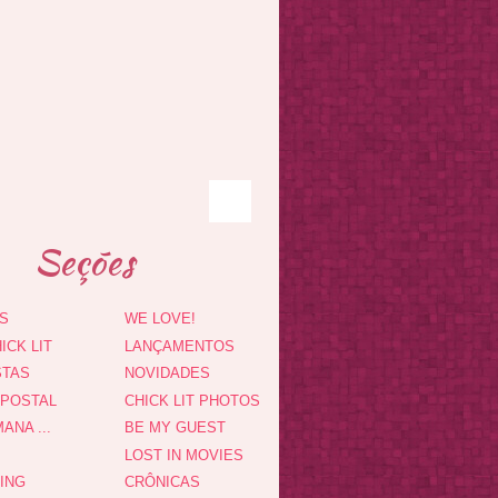
Seções
S
WE LOVE!
ICK LIT
LANÇAMENTOS
STAS
NOVIDADES
 POSTAL
CHICK LIT PHOTOS
ANA ...
BE MY GUEST
LOST IN MOVIES
DING
CRÔNICAS