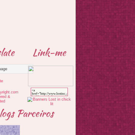
late
Link-me
te
logs Parceiros