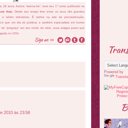
fa, 28 anos. Autora “wanna be”, teve seu 1° conto publicado na
 um Anjo
. Divide seu tempo livre entre os seus três grandes
ema e séries televisivas. É rainha na arte da procrastinação,
 Lit que um dia irá publicar, e também especialista em humor
ar de “preguiça” ser seu nome do meio, suas amigas juram que
ligada no 220v.
Trans
Powered by
Transla
B
de 2010 às 23:58