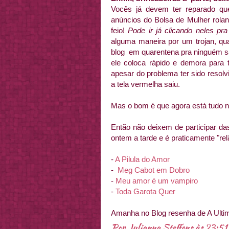
Vocês já devem ter reparado q
anúncios do Bolsa de Mulher rolan
feio!
Pode ir já clicando neles pr
alguma maneira por um trojan, qu
blog em quarentena pra ninguém sair
ele coloca rápido e demora para 
apesar do problema ter sido resol
a tela vermelha saiu.
Mas o bom é que agora está tudo 
Então não deixem de participar da
ontem a tarde e é praticamente "r
-
A Pilula do Amor
-
Meg Cabot em Dobro
-
Meu amor é um vampiro
-
Toda Garota Quer
Amanha no Blog resenha de A Ulti
Por
Julianna Steffens
às
23:51