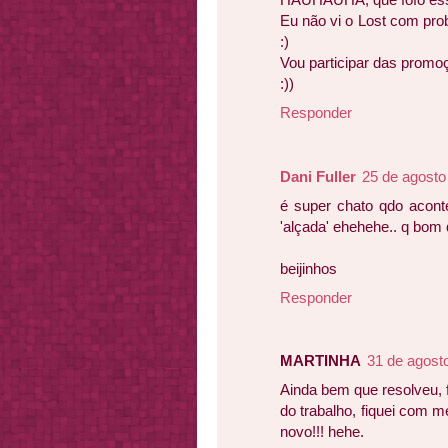
Eu não vi o Lost com pro
:)
Vou participar das promo
:))
Responder
Dani Fuller
25 de agosto
é super chato qdo acont
'alçada' ehehehe.. q bom q
beijinhos
Responder
MARTINHA
31 de agost
Ainda bem que resolveu,
do trabalho, fiquei com m
novo!!! hehe.