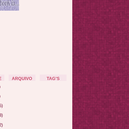
E
ARQUIVO
TAG'S
)
)
5)
3)
2)