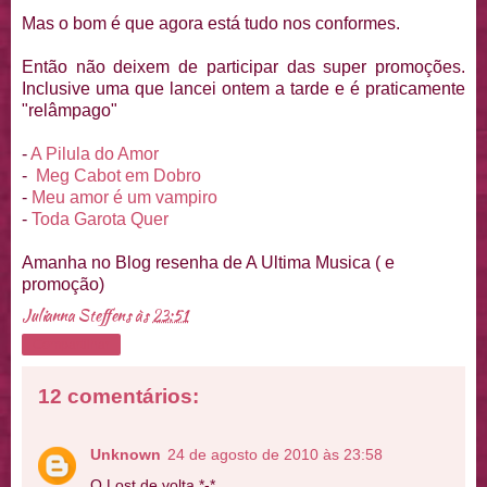
Mas o bom é que agora está tudo nos conformes.
Então não deixem de participar das super promoções.
Inclusive uma que lancei ontem a tarde e é praticamente
"relâmpago"
-
A Pilula do Amor
-
Meg Cabot em Dobro
-
Meu amor é um vampiro
-
Toda Garota Quer
Amanha no Blog resenha de A Ultima Musica ( e
promoção)
Julianna Steffens
às
23:51
Compartilhar
12 comentários:
Unknown
24 de agosto de 2010 às 23:58
O Lost de volta *-*