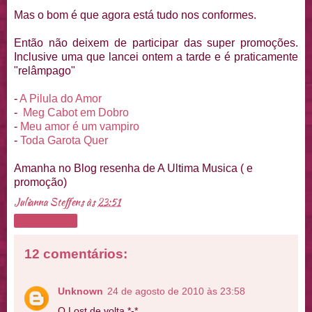
Mas o bom é que agora está tudo nos conformes.
Então não deixem de participar das super promoções.
Inclusive uma que lancei ontem a tarde e é praticamente
"relâmpago"
-
A Pilula do Amor
-
Meg Cabot em Dobro
-
Meu amor é um vampiro
-
Toda Garota Quer
Amanha no Blog resenha de A Ultima Musica ( e
promoção)
Julianna Steffens
às
23:51
Compartilhar
12 comentários:
Unknown
24 de agosto de 2010 às 23:58
O Lost de volta *-*