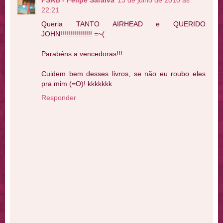
FSAB - Felipe Saraiva
13 de julho de 2010 às
22:21
Queria TANTO AIRHEAD e QUERIDO
JOHN!!!!!!!!!!!!!!!! =~(
Parabéns a vencedoras!!!
Cuidem bem desses livros, se não eu roubo eles
pra mim (=O)! kkkkkkk
Responder