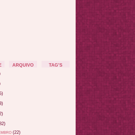
E
ARQUIVO
TAG'S
)
)
5)
3)
2)
82)
(22)
EMBRO