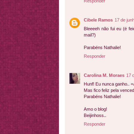
Responder
Cibele Ramos
17 de jun
Bleeeeh não fui eu (é fe
mail?)
Parabéns Nathalie!
Responder
Carolina M. Moraes
17 
Hunf! Eu nunca ganho.. =
Mas fico feliz pela vence
Parabéns Nathalie!
Amo o blog!
Beijinhoss..
Responder