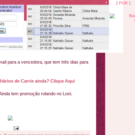
2 POR 1
il para a vencedora, que tem três dias para
iários de Carrie ainda? Clique Aqui
 Ainda tem promoção rolando no Lost.
fa, 28 anos. Autora “wanna be”, teve seu 1° conto publicado na