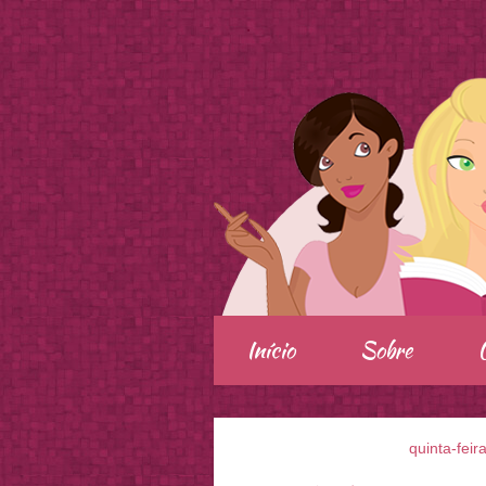
.
Início
Sobre
quinta-feir