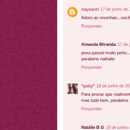
naycarol
17 de junho de
Adoro as resenhas...você
Responder
Amanda Miranda
17 de 
poxa passei muito perto...
parabens nathalie
Responder
*gaby*
18 de junho de 20
Para provar que realmen
mas tudo bem, parabéns 
Responder
Natálie B G
18 de junho 