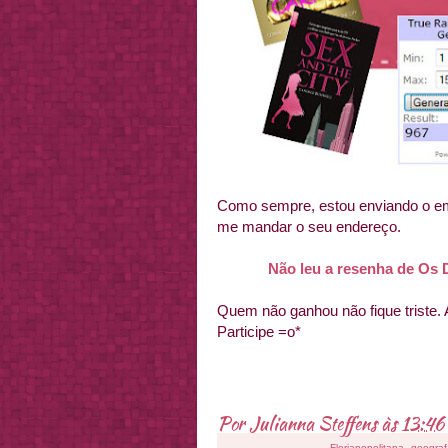
Como sempre, estou enviando o ema
me mandar o seu endereço.
Não leu a resenha de Os D
Quem não ganhou não fique triste.
Participe =o*
Por
Julianna Steffens
às
13:46
Florianopolitana, geogra