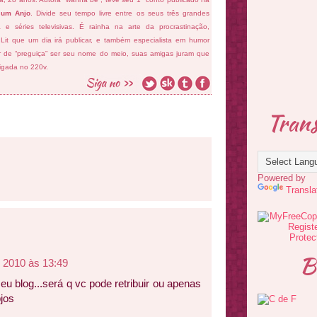
 um Anjo
. Divide seu tempo livre entre os seus três grandes
ema e séries televisivas. É rainha na arte da procrastinação,
 Lit que um dia irá publicar, e também especialista em humor
ar de “preguiça” ser seu nome do meio, suas amigas juram que
ligada no 220v.
Trans
Powered by
Transla
B
e 2010 às 13:49
u blog...será q vc pode retribuir ou apenas
jos