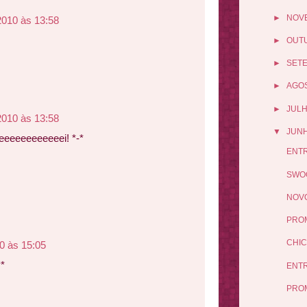
►
NOV
2010 às 13:58
►
OUT
►
SET
►
AGO
►
JUL
2010 às 13:58
▼
JUN
eeeeeeeeeeei! *-*
ENTR
SWOO
NOVO
PRO
CHIC
0 às 15:05
*
ENTR
PRO