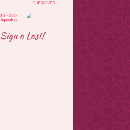
QUERO VER
Siga o Lost!