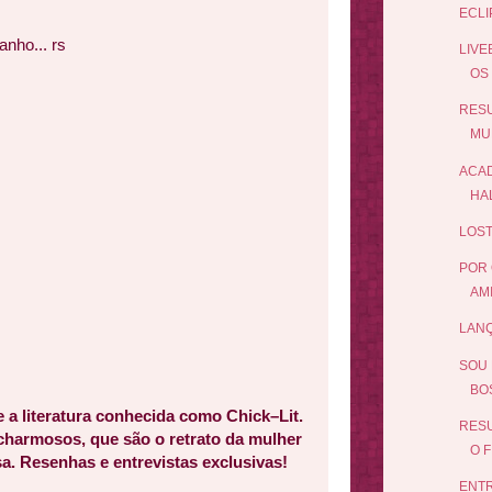
ECLI
nho... rs
LIVE
OS
RES
MU
ACAD
HA
LOST
POR 
AMI
LANÇ
SOU 
BO
e a literatura conhecida como Chick–Lit.
RESU
 charmosos, que são o retrato da mulher
O F
a. Resenhas e entrevistas exclusivas!
ENTR