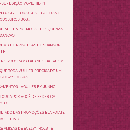
PSE - EDIÇÃO MOVIE TIE-IN
BLOGGING TODAY! 4 BLOGUEIRAS E
 SUSSUROS SOB...
ULTADO DA PROMOÇÃO E PEQUENAS
DANÇAS
EMIA DE PRINCESAS DE SHANNON
LLE
 NO PROGRAMA FALANDO DA TVCOM
QUE TODA MULHER PRECISA DE UM
GO GAY EM SUA...
AMENTOS - VOU LER EM JUNHO
LOUCA POR VOCÊ DE FEDERICA
SCO
LTADO DAS PROMOÇÕES ELA FOI ATÉ
IM E GUIA D...
E AMIGAS DE EVELYN HOLST E