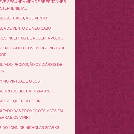
EVE SEGUNDA VIDA DE BREE TANNER
STEPHENIE M...
MOÇÃO CABEÇA DE VENTO
ÇA DE VENTO DE MEG CABOT
ES INCERTOS DE ROBERTA POLITO
O NO SKOOB E LIVEBLOGGING TRUE
OOD
LTADO PROMOÇÃO OS DIÁRIOS DE
RRIE
YING VIRTUAL E O LOST
URRO DE BECCA FITZPATRICK
MOÇÃO QUERIDO JOHN
ULTADO DAS PROMOÇÕES MÃES EM
RRA E OS VIPIRI...
IDO JOHN DE NICHOLAS SPARKS