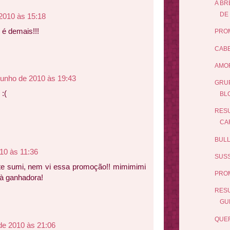
A BR
DE 
 2010 às 15:18
 é demais!!!
PRO
CABE
AMOR
junho de 2010 às 19:43
GRUP
 :(
BL
RESU
CA
BULL
10 às 11:36
SUSS
te sumi, nem vi essa promoção!! mimimimi
PRO
à ganhadora!
RES
GUE
QUER
de 2010 às 21:06