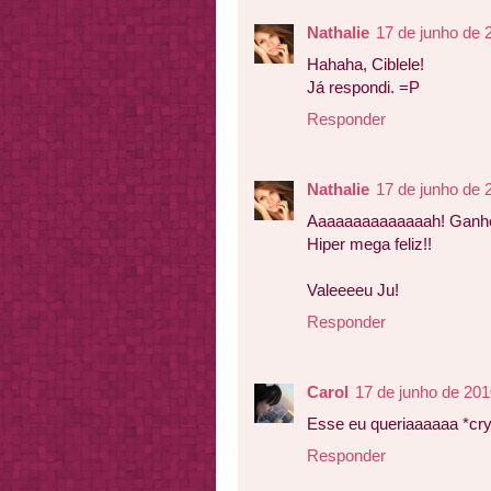
Nathalie
17 de junho de 
Hahaha, Ciblele!
Já respondi. =P
Responder
Nathalie
17 de junho de 
Aaaaaaaaaaaaaah! Ganhe
Hiper mega feliz!!
Valeeeeu Ju!
Responder
Carol
17 de junho de 201
Esse eu queriaaaaaa *cry
Responder