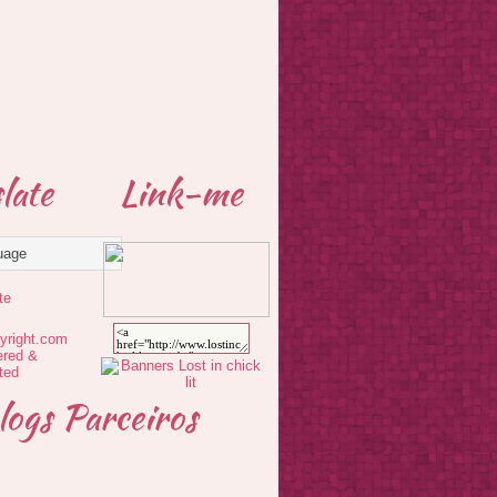
late
Link-me
te
logs Parceiros