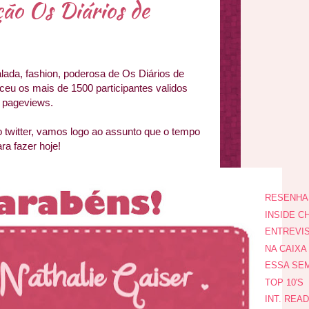
ão Os Diários de
ada, fashion, poderosa de Os Diários de
ceu os mais de 1500 participantes validos
 pageviews.
 twitter, vamos logo ao assunto que o tempo
ra fazer hoje!
RESENHA
INSIDE CH
ENTREVI
NA CAIXA
ESSA SEM
TOP 10'S
INT. REA