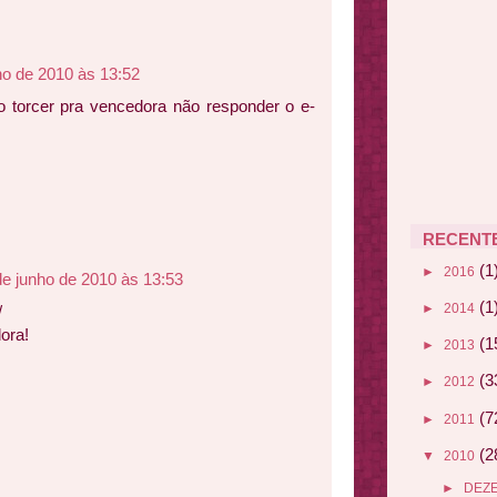
ho de 2010 às 13:52
io torcer pra vencedora não responder o e-
RECENT
(1
►
2016
de junho de 2010 às 13:53
(1
►
2014
/
dora!
(1
►
2013
(3
►
2012
(7
►
2011
(2
▼
2010
►
DEZ