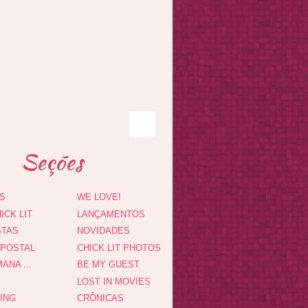
Seções
S
WE LOVE!
ICK LIT
LANÇAMENTOS
STAS
NOVIDADES
 POSTAL
CHICK LIT PHOTOS
ANA ...
BE MY GUEST
LOST IN MOVIES
DING
CRÔNICAS