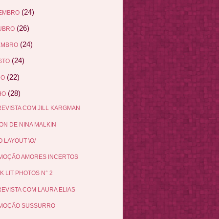
(24)
EMBRO
(26)
UBRO
(24)
EMBRO
(24)
STO
(22)
HO
(28)
HO
EVISTA COM JILL KARGMAN
N DE NINA MALKIN
 LAYOUT \O/
MOÇÃO AMORES INCERTOS
K LIT PHOTOS N° 2
EVISTA COM LAURA ELIAS
MOÇÃO SUSSURRO