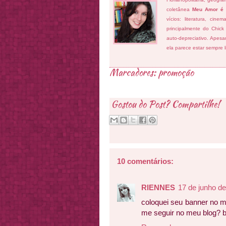
coletânea
Meu Amor é
vícios: literatura, cin
principalmente do Chick
auto-depreciativo. Apes
ela parece estar sempre 
Marcadores:
promoção
Gostou do Post? Compartilhe!
10 comentários:
RIENNES
17 de junho d
coloquei seu banner no me
me seguir no meu blog? b