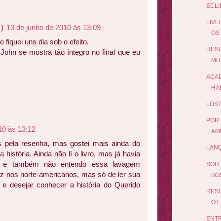
ECLI
LIVE
)
13 de junho de 2010 às 13:09
OS
e fiquei uns dia sob o efeito.
RES
 John se mostra tão íntegro no final que eu
MU
ACAD
HA
LOST
POR 
10 às 13:12
AMI
s pela resenha, mas gostei mais ainda do
LANÇ
 história. Ainda não lí o livro, mas já havia
s, e também não entendo essa lavagem
SOU 
az nos norte-americanos, mas só de ler sua
BO
 e desejar conhecer a história do Querido
RESU
O F
ENTR