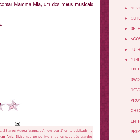
 contar Mamma Mia, um dos meus musicais
►
NOV
►
OUT
.
►
SET
►
AGO
►
JUL
▼
JUN
ENTR
SWOO
NOVO
PRO
CHIC
ENTR
fa, 28 anos. Autora “wanna be”, teve seu 1° conto publicado na
PRO
 um Anjo
. Divide seu tempo livre entre os seus três grandes