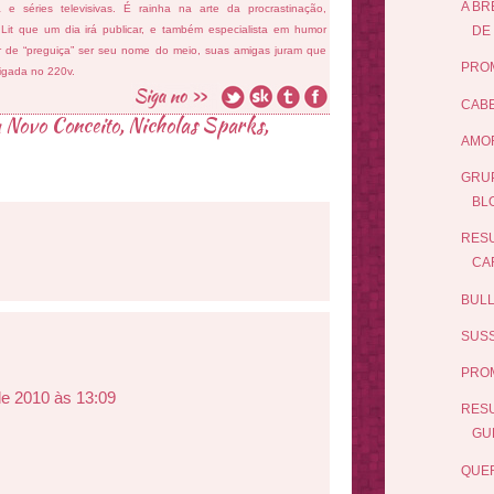
A BR
ema e séries televisivas. É rainha na arte da procrastinação,
 Lit que um dia irá publicar, e também especialista em humor
DE 
ar de “preguiça” ser seu nome do meio, suas amigas juram que
PRO
ligada no 220v.
CABE
a Novo Conceito
,
Nicholas Sparks
,
AMOR
GRUP
BL
RESU
CA
BULL
SUSS
PRO
de 2010 às 13:09
RES
GUE
QUER