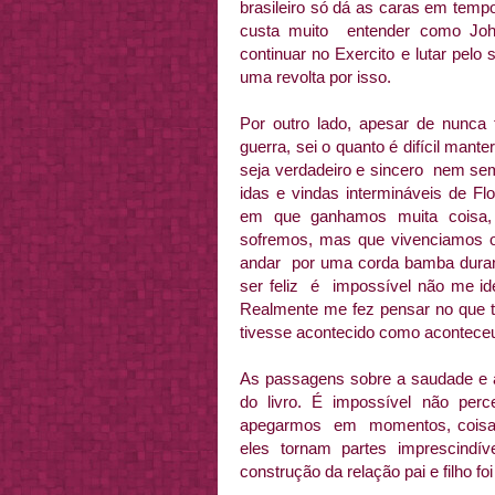
brasileiro só dá as caras em temp
custa muito entender como Joh
continuar no Exercito e lutar pelo 
uma revolta por isso.
Por outro lado, apesar de nunca
guerra, sei o quanto é difícil man
seja verdadeiro e sincero nem sem
idas e vindas intermináveis de Fl
em que ganhamos muita coisa,
sofremos, mas que vivenciamos 
andar por uma corda bamba durant
ser feliz é impossível não me ide
Realmente me fez pensar no que t
tivesse acontecido como acontece
As passagens sobre a saudade e 
do livro. É impossível não per
apegarmos em momentos, coisas,
eles tornam partes imprescind
construção da relação pai e filho 