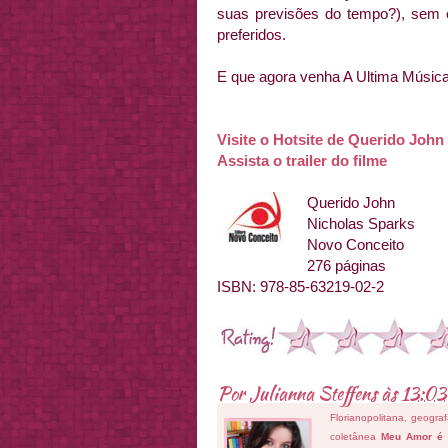
suas previsões do tempo?), sem
preferidos.
E que agora venha A Ultima Música
Visite o Hotsite de Querido John
Assista o trailer do filme
Querido John
Nicholas Sparks
Novo Conceito
276 páginas
ISBN: 978-85-63219-02-2
Por
Julianna Steffens
às
13:03
Florianopolitana, geogra
coletânea
Meu Amor é