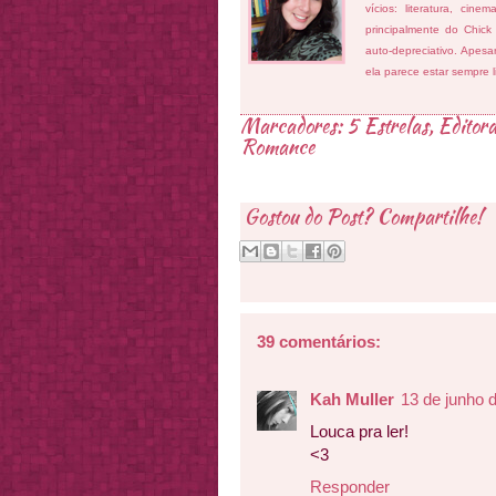
vícios: literatura, cin
principalmente do Chick
auto-depreciativo. Apes
ela parece estar sempre 
Marcadores:
5 Estrelas
,
Editor
Romance
Gostou do Post? Compartilhe!
39 comentários:
Kah Muller
13 de junho 
Louca pra ler!
<3
Responder