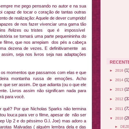
, sempre me pego pensando no autor e na sua
foi capaz de tocar o coração de tantas outras
nto de realização: Aquele de dever cumprido!
apazes de nos fazer vivenciar uma gama tão
ns /felizes ou tristes que é impossível
história se tornará uma parte pequenininha do
e filme, que nos arrepiam dos pés a cabeça
uma dezena de vezes. E definitivamente as
o assim, seja nos livros seja nas adaptações
RECENT
(1
►
2016
ão os momentos que passamos com elas e que
adeira montanha russa de emoções. Acho
(1
►
2014
 que ser assim. De que adianta (ou o que ele
(1
►
2013
ente. Livros assim não significam nada para
rá para você.
(3
►
2012
(7
 quê? Por que Nicholas Sparks não termina
►
2011
u louca para ver o filme, apesar de não ser
(2
▼
2010
ep Up 2 e do péssimo G.I. Joe) mas adoro a
arotas Malvadas ( alguém lembra dela e das
►
DEZ