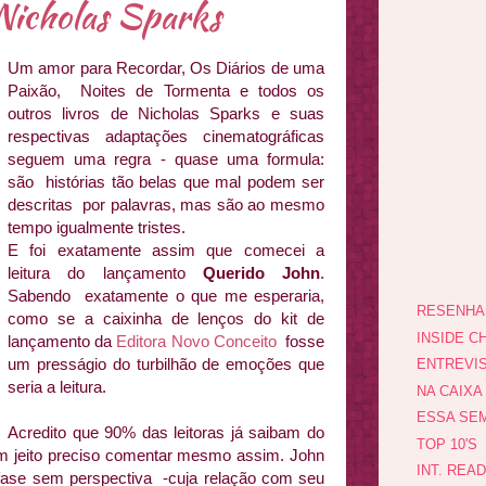
Nicholas Sparks
Um amor para Recordar, Os Diários de uma
Paixão, Noites de Tormenta e todos os
outros livros de Nicholas Sparks e suas
respectivas adaptações cinematográficas
seguem uma regra - quase uma formula:
são histórias tão belas que mal podem ser
descritas por palavras, mas são ao mesmo
tempo igualmente tristes.
E foi exatamente assim que comecei a
leitura do lançamento
Querido John
.
Sabendo exatamente o que me esperaria,
RESENHA
como se a caixinha de lenços do kit de
INSIDE CH
lançamento da
Editora Novo Conceito
fosse
um presságio do turbilhão de emoções que
ENTREVI
seria a leitura.
NA CAIXA
ESSA SEM
Acredito que 90% das leitoras já saibam do
TOP 10'S
tem jeito preciso comentar mesmo assim. John
INT. REA
ase sem perspectiva -cuja relação com seu