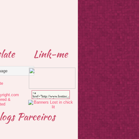
late
Link-me
te
logs Parceiros