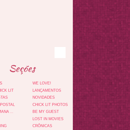
Seções
S
WE LOVE!
ICK LIT
LANÇAMENTOS
STAS
NOVIDADES
 POSTAL
CHICK LIT PHOTOS
ANA ...
BE MY GUEST
LOST IN MOVIES
DING
CRÔNICAS