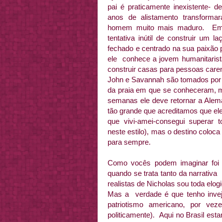
pai é praticamente inexistente- d
anos de alistamento transform
homem muito mais maduro. Em 
tentativa inútil de construir um 
fechado e centrado na sua paixão 
ele conhece a jovem humanitarist
construir casas para pessoas care
John e Savannah são tomados por u
da praia em que se conheceram, 
semanas ele deve retornar a Alem
tão grande que acreditamos que ele
que vivi-amei-consegui superar
neste estilo), mas o destino coloc
para sempre.
Como vocês podem imaginar foi u
quando se trata tanto da narrativ
realistas de Nicholas sou toda elog
Mas a verdade é que tenho inveja
patriotismo americano, por vez
politicamente). Aqui no Brasil es