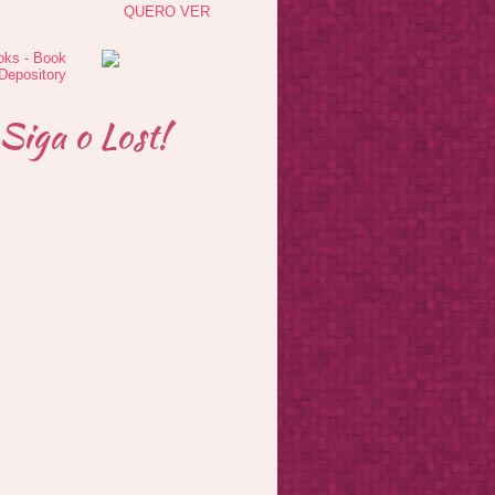
QUERO VER
Siga o Lost!