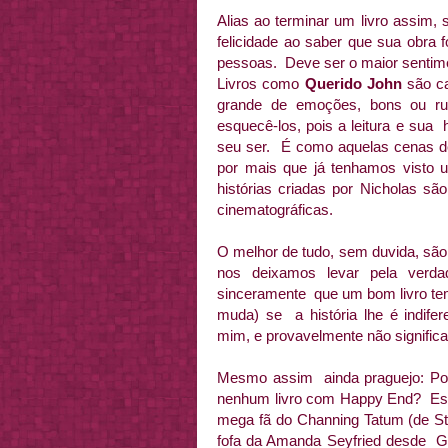
Alias ao terminar um livro assim
felicidade ao saber que sua obra 
pessoas. Deve ser o maior sentime
Livros como
Querido John
são c
grande de emoções, bons ou rui
esquecê-los, pois a leitura e sua 
seu ser. É como aquelas cenas d
por mais que já tenhamos visto 
histórias criadas por Nicholas sã
cinematográficas.
O melhor de tudo, sem duvida, s
nos deixamos levar pela verd
sinceramente que um bom livro tem
muda) se a história lhe é indifer
mim, e provavelmente não significa
Mesmo assim ainda praguejo: Por
nenhum livro com Happy End? Esto
mega fã do Channing Tatum (de St
fofa da Amanda Seyfried desde G