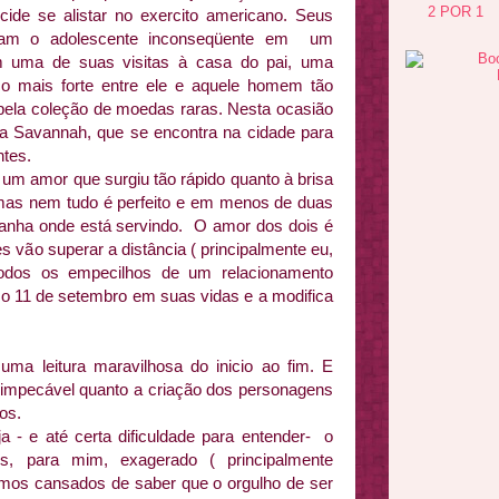
2 POR 1
ecide se alistar no exercito americano. Seus
aram o adolescente inconseqüente em um
uma de suas visitas à casa do pai, uma
laço mais forte entre ele e aquele homem tão
pela coleção de moedas raras. Nesta ocasião
a Savannah, que se encontra na cidade para
ntes.
m amor que surgiu tão rápido quanto à brisa
mas nem tudo é perfeito e em menos de duas
anha onde está servindo. O amor dos dois é
s vão superar a distância ( principalmente eu,
 todos os empecilhos de um relacionamento
a o 11 de setembro em suas vidas e a modifica
ma leitura maravilhosa do inicio ao fim. E
a impecável quanto a criação dos personagens
ios.
 - e até certa dificuldade para entender- o
es, para mim, exagerado ( principalmente
tamos cansados de saber que o orgulho de ser