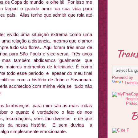
os de Copa do mundo, e olhe lá! Por isso me
n largou o grande amor da sua vida para
seu país. Alias tenho que admitir que rola até
 ter vivido uma situação extrema como uma
ter uma relação a distancia, mesmo que o amor
pre tudo são flores. Aqui foram três anos de
Trans
oripa para São Paulo e vice-versa. Três anos
 mas também abdicamos igualmente, que
os maiores momentos de felicidade. É como
e todo esse período, e apesar do meu final
Powered by
ntificar com a história de John e Savannah.
Transla
eria acontecido com minha vida se tudo não
u.
as lembranças para mim são as mais lindas
B
ceber o quanto é verdadeiro o fato de nos
 recordações, sons tão diversos e de que
íveis da nossa história. E sem duvida a
foi algo simplesmente emocionante.