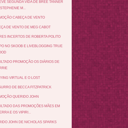
EVE SEGUNDA VIDA DE BREE TANNER
STEPHENIE M...
MOÇÃO CABEÇA DE VENTO
ÇA DE VENTO DE MEG CABOT
ES INCERTOS DE ROBERTA POLITO
O NO SKOOB E LIVEBLOGGING TRUE
OOD
LTADO PROMOÇÃO OS DIÁRIOS DE
RRIE
YING VIRTUAL E O LOST
URRO DE BECCA FITZPATRICK
MOÇÃO QUERIDO JOHN
ULTADO DAS PROMOÇÕES MÃES EM
RRA E OS VIPIRI...
IDO JOHN DE NICHOLAS SPARKS