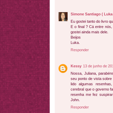
Simone Santiago ( Luka 
Eu gostei tanto do livro qu
E o final ? Cá entre nós,
gostei ainda mais dele.
Beijos
Luka.
Responder
Kessy
13 de junho de 20
Nossa, Juliana, parabén
seu ponto de vista sobre a
lido algumas resenha
cerebral que o governo f
resenha me fez suspirar
John.
Responder