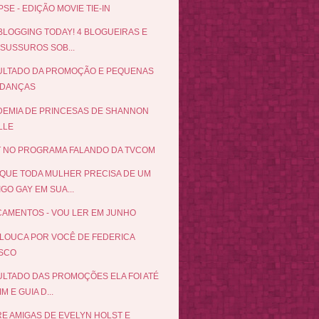
PSE - EDIÇÃO MOVIE TIE-IN
BLOGGING TODAY! 4 BLOGUEIRAS E
 SUSSUROS SOB...
ULTADO DA PROMOÇÃO E PEQUENAS
DANÇAS
EMIA DE PRINCESAS DE SHANNON
LLE
 NO PROGRAMA FALANDO DA TVCOM
QUE TODA MULHER PRECISA DE UM
GO GAY EM SUA...
AMENTOS - VOU LER EM JUNHO
LOUCA POR VOCÊ DE FEDERICA
SCO
LTADO DAS PROMOÇÕES ELA FOI ATÉ
IM E GUIA D...
E AMIGAS DE EVELYN HOLST E