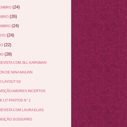
(24)
EMBRO
(26)
UBRO
(24)
EMBRO
(24)
STO
(22)
HO
(28)
HO
EVISTA COM JILL KARGMAN
N DE NINA MALKIN
 LAYOUT \O/
MOÇÃO AMORES INCERTOS
K LIT PHOTOS N° 2
EVISTA COM LAURA ELIAS
MOÇÃO SUSSURRO