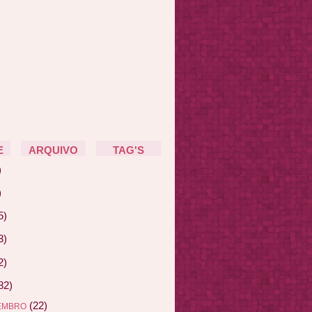
E
ARQUIVO
TAG'S
)
)
5)
3)
2)
82)
(22)
EMBRO