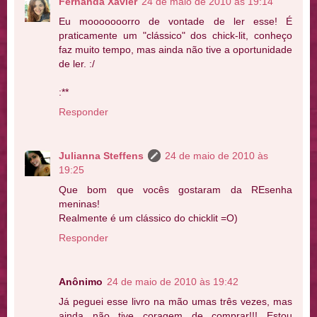
Fernanda Xavier
24 de maio de 2010 às 19:14
Eu mooooooorro de vontade de ler esse! É
praticamente um "clássico" dos chick-lit, conheço
faz muito tempo, mas ainda não tive a oportunidade
de ler. :/
:**
Responder
Julianna Steffens
24 de maio de 2010 às
19:25
Que bom que vocês gostaram da REsenha
meninas!
Realmente é um clássico do chicklit =O)
Responder
Anônimo
24 de maio de 2010 às 19:42
Já peguei esse livro na mão umas três vezes, mas
ainda não tive coragem de comprar!!! Estou