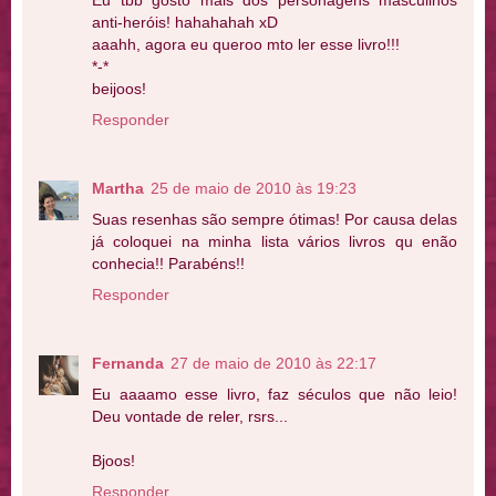
Eu tbb gosto mais dos personagens masculinos
anti-heróis! hahahahah xD
aaahh, agora eu queroo mto ler esse livro!!!
*-*
beijoos!
Responder
Martha
25 de maio de 2010 às 19:23
Suas resenhas são sempre ótimas! Por causa delas
já coloquei na minha lista vários livros qu enão
conhecia!! Parabéns!!
Responder
Fernanda
27 de maio de 2010 às 22:17
Eu aaaamo esse livro, faz séculos que não leio!
Deu vontade de reler, rsrs...
Bjoos!
Responder