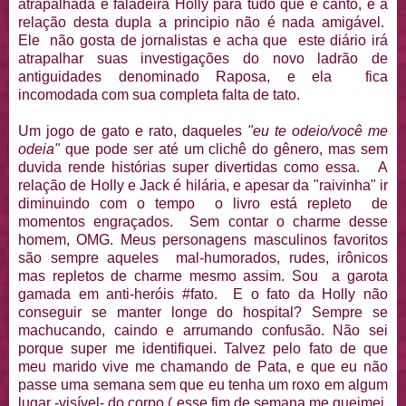
atrapalhada e faladeira Holly para tudo que é canto, e a
relação desta dupla a principio não é nada amigável.
Ele não gosta de jornalistas e acha que este diário irá
atrapalhar suas investigações do novo ladrão de
antiguidades denominado Raposa, e ela fica
incomodada com sua completa falta de tato.
Um jogo de gato e rato, daqueles
"eu te odeio/você me
odeia"
que pode ser até um clichê do gênero, mas sem
duvida rende histórias super divertidas como essa. A
relação de Holly e Jack é hilária, e apesar da "raivinha" ir
diminuindo com o tempo o livro está repleto de
momentos engraçados. Sem contar o charme desse
homem, OMG. Meus personagens masculinos favoritos
são sempre aqueles mal-humorados, rudes, irônicos
mas repletos de charme mesmo assim. Sou a garota
gamada em anti-heróis #fato. E o fato da Holly não
conseguir se manter longe do hospital? Sempre se
machucando, caindo e arrumando confusão. Não sei
porque super me identifiquei. Talvez pelo fato de que
meu marido vive me chamando de Pata, e que eu não
passe uma semana sem que eu tenha um roxo em algum
lugar -visível- do corpo ( esse fim de semana me queimei