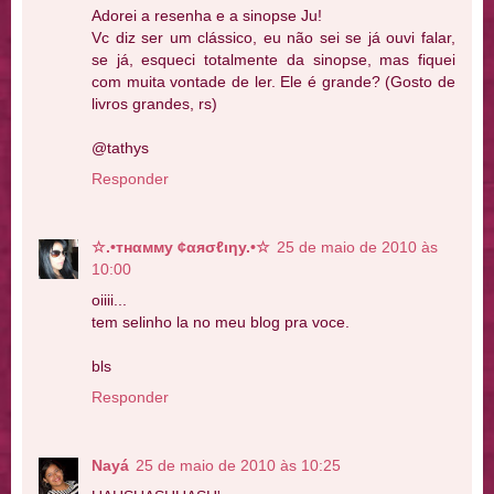
Adorei a resenha e a sinopse Ju!
Vc diz ser um clássico, eu não sei se já ouvi falar,
se já, esqueci totalmente da sinopse, mas fiquei
com muita vontade de ler. Ele é grande? (Gosto de
livros grandes, rs)
@tathys
Responder
☆.•тнαмму ¢αяσℓιηу.•☆
25 de maio de 2010 às
10:00
oiiii...
tem selinho la no meu blog pra voce.
bls
Responder
Nayá
25 de maio de 2010 às 10:25