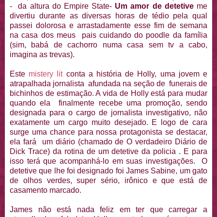
- da altura do Empire State-
Um amor de detetive
me
divertiu durante as diversas horas de tédio pela qual
passei dolorosa e arrastadamente esse fim de semana
na casa dos meus pais cuidando do poodle da família
(sim, babá de cachorro numa casa sem tv a cabo,
imagina as trevas).
Este
mistery lit
conta a história de Holly, uma jovem e
atrapalhada jornalista afundada na seção de funerais de
bichinhos de estimação. A vida de Holly está para mudar
quando ela finalmente recebe uma promoção, sendo
designada para o cargo de jornalista investigativo, não
exatamente um cargo muito desejado. E logo de cara
surge uma chance para nossa protagonista se destacar,
ela fará um diário (chamado de O verdadeiro Diário de
Dick Trace) da rotina de um detetive da policia . E para
isso terá que acompanhá-lo em suas investigações. O
detetive que lhe foi designado foi James Sabine, um gato
de olhos verdes, super sério, irônico e que está de
casamento marcado.
James não está nada feliz em ter que carregar a