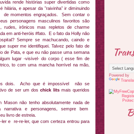
vida rende histórias super divertidas como
hilária, e apesar da "raivinha" ir diminuindo
to de momentos engraçados. Sem contar o
s personagens masculinos favoritos são
 rudes, irônicos mas repletos de charme
em anti-heróis #fato. E o fato da Holly não
ospital? Sempre se machucando, caindo e
e super me identifiquei. Talvez pelo fato de
Trans
o de Pata, e que eu não passe uma semana
um lugar -visível- do corpo ( esse fim de
trico, to com uma mancha horrível na mão,
Powered by
Transla
los dois. Acho que é impossível não se
otivo de ser um dos
chick lits
mais queridos
rah Mason não tenho absolutamente nada de
B
a narrativa e personagens, sempre bem
eu livro de estreia.
-ler e re-re-ler, que com certeza entrou para