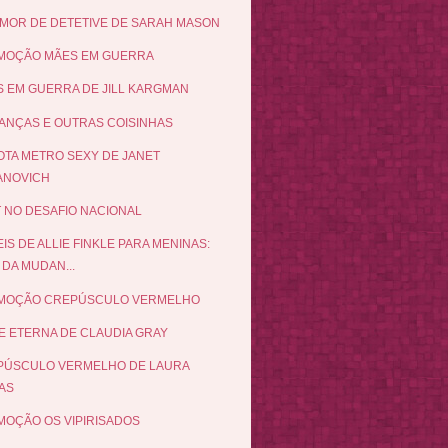
MOR DE DETETIVE DE SARAH MASON
MOÇÃO MÃES EM GUERRA
 EM GUERRA DE JILL KARGMAN
NÇAS E OUTRAS COISINHAS
TA METRO SEXY DE JANET
ANOVICH
 NO DESAFIO NACIONAL
EIS DE ALLIE FINKLE PARA MENINAS:
 DA MUDAN...
MOÇÃO CREPÚSCULO VERMELHO
E ETERNA DE CLAUDIA GRAY
PÚSCULO VERMELHO DE LAURA
AS
OÇÃO OS VIPIRISADOS