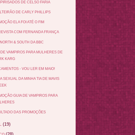
IPIRISADOS DE CELSO FARIA
LTEIRÃO DE CARLY PHILLIPS
OÇÃO ELA FOI ATÉ O FIM
EVISTA COM FERNANDA FRANÇA
NORTH & SOUTH DA BBC
 DE VAMPIROS PARA MULHERES DE
RK KARG
AMENTOS - VOU LER EM MAIO!
DA SEXUAL DA MINHA TIA DE MAVIS
EEK
OÇÃO GUIA DE VAMPIROS PARA
LHERES
ULTADO DAS PROMOÇÕES
(19)
L
(28)
ÇO