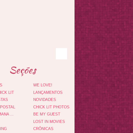
Seções
S
WE LOVE!
ICK LIT
LANÇAMENTOS
STAS
NOVIDADES
 POSTAL
CHICK LIT PHOTOS
ANA ...
BE MY GUEST
LOST IN MOVIES
DING
CRÔNICAS