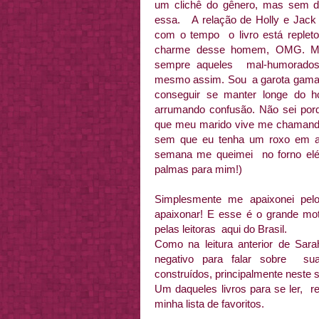
um clichê do gênero, mas sem du
essa. A relação de Holly e Jack é 
com o tempo o livro está reple
charme desse homem, OMG. Meu
sempre aqueles mal-humorados,
mesmo assim. Sou a garota gamada 
conseguir se manter longe do h
arrumando confusão. Não sei porqu
que meu marido vive me chamand
sem que eu tenha um roxo em alg
semana me queimei no forno elé
palmas para mim!)
Simplesmente me apaixonei pe
apaixonar! E esse é o grande m
pelas leitoras aqui do Brasil.
Como na leitura anterior de Sa
negativo para falar sobre su
construídos, principalmente neste s
Um daqueles livros para se ler, re
minha lista de favoritos.