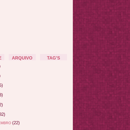
E
ARQUIVO
TAG'S
)
)
5)
3)
2)
82)
(22)
EMBRO