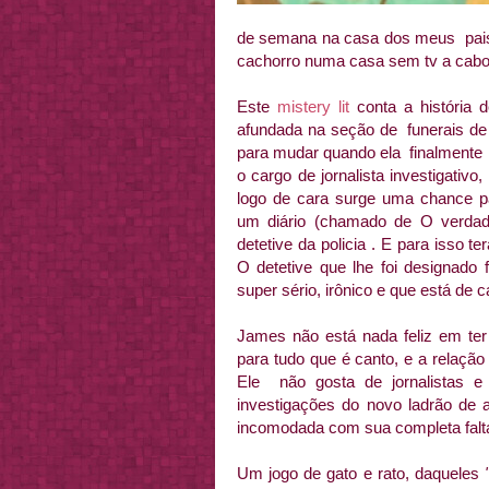
de semana na casa dos meus pais 
cachorro numa casa sem tv a cabo,
Este
mistery lit
conta a história d
afundada na seção de funerais de 
para mudar quando ela finalmente
o cargo de jornalista investigati
logo de cara surge uma chance pa
um diário (chamado de O verdade
detetive da policia . E para isso
O detetive que lhe foi designado
super sério, irônico e que está d
James não está nada feliz em ter 
para tudo que é canto, e a relação
Ele não gosta de jornalistas e
investigações do novo ladrão de 
incomodada com sua completa falta
Um jogo de gato e rato, daqueles