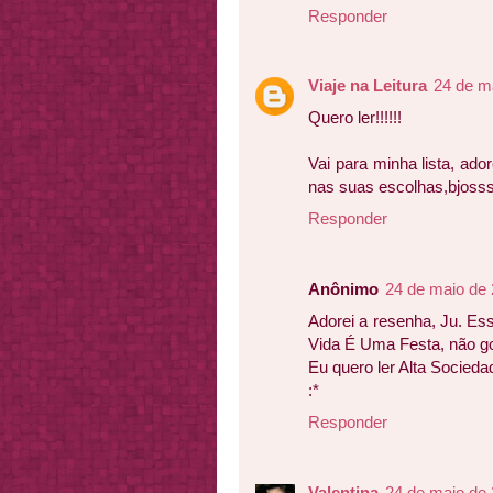
Responder
Viaje na Leitura
24 de m
Quero ler!!!!!!
Vai para minha lista, ad
nas suas escolhas,bjoss
Responder
Anônimo
24 de maio de 
Adorei a resenha, Ju. Esse 
Vida É Uma Festa, não go
Eu quero ler Alta Socieda
:*
Responder
Valentina
24 de maio de 