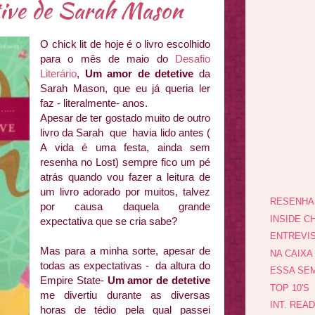
tive de Sarah Mason
O chick lit de hoje é o livro escolhido
para o mês de maio do
Desafio
Literário
,
Um amor de detetive
da
Sarah Mason, que eu já queria ler
faz - literalmente- anos.
Apesar de ter gostado muito de outro
livro da Sarah que havia lido antes (
A vida é uma festa, ainda sem
resenha no Lost) sempre fico um pé
atrás quando vou fazer a leitura de
um livro adorado por muitos, talvez
RESENHA
por causa daquela grande
INSIDE CH
expectativa que se cria sabe?
ENTREVI
Mas para a minha sorte, apesar de
NA CAIXA
todas as expectativas - da altura do
ESSA SEM
Empire State-
Um amor de detetive
TOP 10'S
me divertiu durante as diversas
INT. REA
horas de tédio pela qual passei