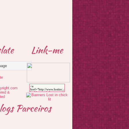
late
Link-me
te
logs Parceiros