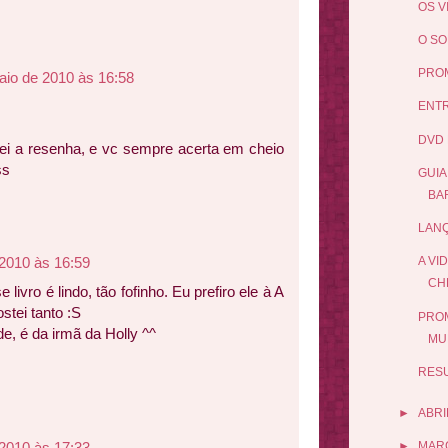
OS V
O SO
PROM
aio de 2010 às 16:58
ENTR
DVD 
orei a resenha, e vc sempre acerta em cheio
ss
GUIA
BA
LANÇ
2010 às 16:59
A VI
CH
livro é lindo, tão fofinho. Eu prefiro ele à A
stei tanto :S
PROM
de, é da irmã da Holly ^^
MU
RES
►
ABRI
2010 às 17:33
►
MAR