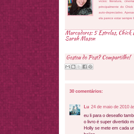
vícios: literatura, cin
principalmente do Chick
auto-depreciativo. Apes
ela parece estar sempre 
Marcadores:
5 Estrelas
,
Chick L
Sarah Mason
Gostou do Post? Compartilhe!
30 comentários:
Lu
24 de maio de 2010 à
eu li para o deseafio tam
o livro é super divertido 
Holly se mete em cada u