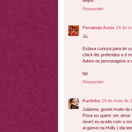
beijos.
Responder
Fernanda Assis
24 de m
Ju,
Estava curiosa para ler 
chick-lits preferidos e 
Adoro os personagens e qu
bjo
Responder
Karlinha
24 de maio de 
Julianna, gostei muito da
Poxa eu quero um amor d
niver( eu aceito com o m
ai gamei na Holly ( ela 