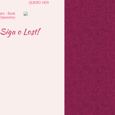
QUERO VER
Siga o Lost!