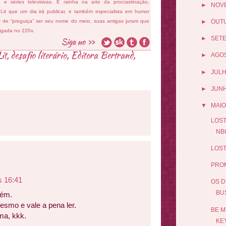
ema e séries televisivas. É rainha na arte da procrastinação,
►
NOV
 Lit que um dia irá publicar, e também especialista em humor
►
OUT
ar de “preguiça” ser seu nome do meio, suas amigas juram que
ligada no 220v.
►
SET
it
,
desafio literário
,
Editora Bertrand
,
►
AGO
►
JUL
►
JUN
▼
MAIO
LOST
NB
LOST
PROM
s 16:41
OS D
BU
bém.
mesmo e vale a pena ler.
BE M
ma, kkk.
KE