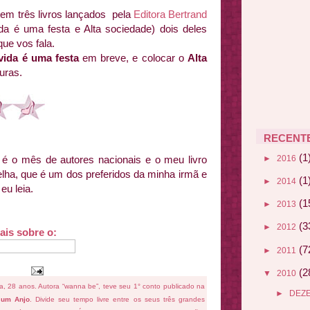
em três livros lançados pela
Editora Bertrand
da é uma festa e Alta sociedade) dois deles
ue vos fala.
vida é uma festa
em breve, e colocar o
Alta
turas.
RECENT
(1
►
2016
 é o mês de autores nacionais e o meu livro
ha, que é um dos preferidos da minha irmã e
(1
►
2014
eu leia.
(1
►
2013
(3
►
2012
ais sobre o:
(7
►
2011
(2
▼
2010
fa, 28 anos. Autora “wanna be”, teve seu 1° conto publicado na
►
DEZ
 um Anjo
. Divide seu tempo livre entre os seus três grandes