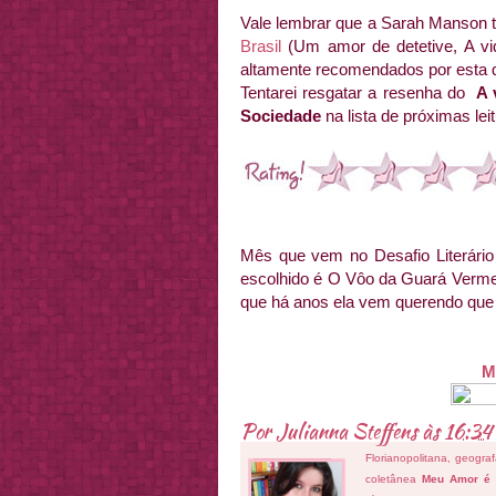
Vale lembrar que a Sarah Manson t
Brasil
(Um amor de detetive, A vi
altamente recomendados por esta q
Tentarei resgatar a resenha do
A 
Sociedade
na lista de próximas lei
Mês que vem no Desafio Literário
escolhido é O Vôo da Guará Vermel
que há anos ela vem querendo que 
M
Por
Julianna Steffens
às
16:34
Florianopolitana, geogra
coletânea
Meu Amor é