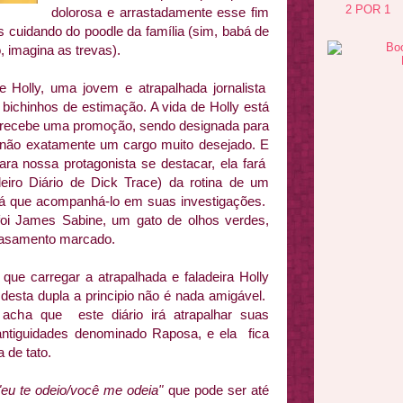
2 POR 1
dolorosa e arrastadamente esse fim
cuidando do poodle da família (sim, babá de
 imagina as trevas).
e Holly, uma jovem e atrapalhada jornalista
bichinhos de estimação. A vida de Holly está
 recebe uma promoção, sendo designada para
vo, não exatamente um cargo muito desejado. E
ra nossa protagonista se destacar, ela fará
iro Diário de Dick Trace) da rotina de um
 terá que acompanhá-lo em suas investigações.
 foi James Sabine, um gato de olhos verdes,
e casamento marcado.
que carregar a atrapalhada e faladeira Holly
 desta dupla a principio não é nada amigável.
 acha que este diário irá atrapalhar suas
antiguidades denominado Raposa, e ela fica
 de tato.
"eu te odeio/você me odeia"
que pode ser até