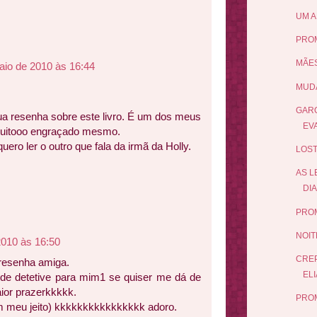
UM A
PRO
MÃES
aio de 2010 às 16:44
MUDA
GARO
sua resenha sobre este livro. É um dos meus
EV
é muitooo engraçado mesmo.
ero ler o outro que fala da irmã da Holly.
LOST
AS L
DIA
PRO
NOIT
2010 às 16:50
CRE
 resenha amiga.
ELI
e detetive para mim1 se quiser me dá de
aior prazerkkkkk.
PROM
tem meu jeito) kkkkkkkkkkkkkkkk adoro.