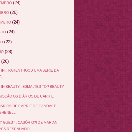
(24)
EMBRO
(26)
UBRO
(24)
EMBRO
(24)
STO
(22)
HO
(28)
HO
(26)
 IN... PARENTHOOD UMA SÉRIE DA
C
 IN BEAUTY : ESMALTES TOP BEAUTY
OÇÃO OS DIÁRIOS DE CARRIE
IÁRIOS DE CARRIE DE CANDACE
SHENELL
Y GUEST : CASÓRIO?! DE MARIAN
YES RESENHADO ...