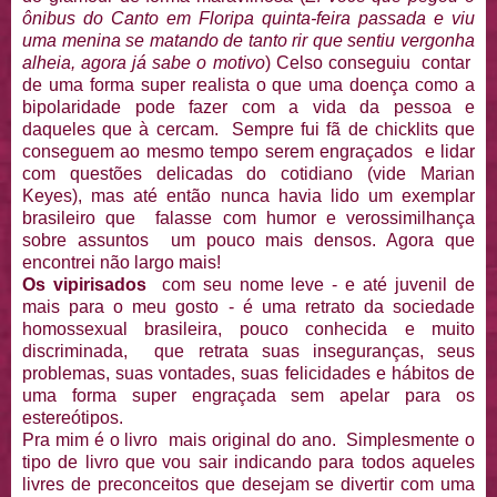
ônibus do Canto em Floripa quinta-feira passada e viu
uma menina se matando de tanto rir que sentiu vergonha
alheia, agora já sabe o motivo
) Celso conseguiu contar
de uma forma super realista o que uma doença como a
bipolaridade pode fazer com a vida da pessoa e
daqueles que à cercam. Sempre fui fã de chicklits que
conseguem ao mesmo tempo serem engraçados e lidar
com questões delicadas do cotidiano (vide Marian
Keyes), mas até então nunca havia lido um exemplar
brasileiro que falasse com humor e verossimilhança
sobre assuntos um pouco mais densos. Agora que
encontrei não largo mais!
Os vipirisados
com seu nome leve - e até juvenil de
mais para o meu gosto - é uma retrato da sociedade
homossexual brasileira, pouco conhecida e muito
discriminada, que retrata suas inseguranças, seus
problemas, suas vontades, suas felicidades e hábitos de
uma forma super engraçada sem apelar para os
estereótipos.
Pra mim é o livro mais original do ano. Simplesmente o
tipo de livro que vou sair indicando para todos aqueles
livres de preconceitos que desejam se divertir com uma