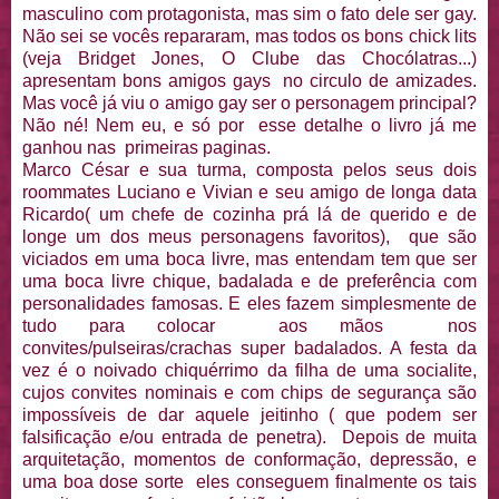
masculino com protagonista, mas sim o fato dele ser gay.
Não sei se vocês repararam, mas todos os bons chick lits
(veja Bridget Jones, O Clube das Chocólatras...)
apresentam bons amigos gays no circulo de amizades.
Mas você já viu o amigo gay ser o personagem principal?
Não né! Nem eu, e só por esse detalhe o livro já me
ganhou nas primeiras paginas.
Marco César e sua turma, composta pelos seus dois
roommates Luciano e Vivian e seu amigo de longa data
Ricardo( um chefe de cozinha prá lá de querido e de
longe um dos meus personagens favoritos), que são
viciados em uma boca livre, mas entendam tem que ser
uma boca livre chique, badalada e de preferência com
personalidades famosas. E eles fazem simplesmente de
tudo para colocar aos mãos nos
convites/pulseiras/crachas super badalados. A festa da
vez é o noivado chiquérrimo da filha de uma socialite,
cujos convites nominais e com chips de segurança são
impossíveis de dar aquele jeitinho ( que podem ser
falsificação e/ou entrada de penetra). Depois de muita
arquitetação, momentos de conformação, depressão, e
uma boa dose sorte eles conseguem finalmente os tais