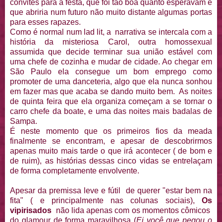
convites para a festa, que foi tão boa quanto esperavam e
que abriria num futuro não muito distante algumas portas
para esses rapazes.
Como é normal num lad lit, a narrativa se intercala com a
história da misteriosa Carol, outra homossexual
assumida que decide terminar sua união estável com
uma chefe de cozinha e mudar de cidade. Ao chegar em
São Paulo ela consegue um bom emprego como
promoter de uma danceteria, algo que ela nunca sonhou
em fazer mas que acaba se dando muito bem. As noites
de quinta feira que ela organiza começam a se tornar o
carro chefe da boate, e uma das noites mais badalas de
Sampa.
É neste momento que os primeiros fios da meada
finalmente se encontram, e apesar de descobrirmos
apenas muito mais tarde o que irá acontecer ( de bom e
de ruim), as histórias dessas cinco vidas se entrelaçam
de forma completamente envolvente.
Apesar da premissa leve e fútil de querer "estar bem na
fita" ( e principalmente nas colunas sociais),
Os
vipirisados
não lida apenas com os momentos cômicos
do glamour de forma maravilhosa (
Ei você que pegou o