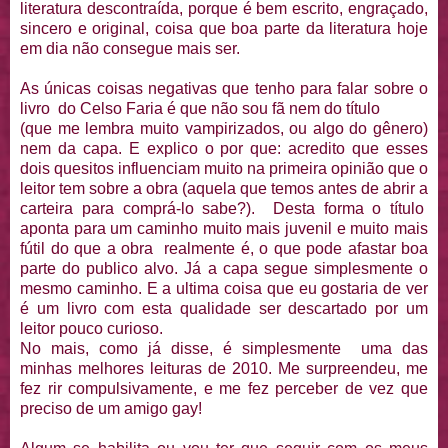
literatura descontraída, porque é bem escrito, engraçado,
sincero e original, coisa que boa parte da literatura hoje
em dia não consegue mais ser.
As únicas coisas negativas que tenho para falar sobre o
livro do Celso Faria é que não sou fã nem do título
(que me lembra muito vampirizados, ou algo do gênero)
nem da capa. E explico o por que: acredito que esses
dois quesitos influenciam muito na primeira opinião que o
leitor tem sobre a obra (aquela que temos antes de abrir a
carteira para comprá-lo sabe?). Desta forma o título
aponta para um caminho muito mais juvenil e muito mais
fútil do que a obra realmente é, o que pode afastar boa
parte do publico alvo. Já a capa segue simplesmente o
mesmo caminho. E a ultima coisa que eu gostaria de ver
é um livro com esta qualidade ser descartado por um
leitor pouco curioso.
No mais, como já disse, é simplesmente uma das
minhas melhores leituras de 2010. Me surpreendeu, me
fez rir compulsivamente, e me fez perceber de vez que
preciso de um amigo gay!