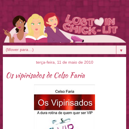
▼
terça-feira, 11 de maio de 2010
Os vipirisados de Celso Faria