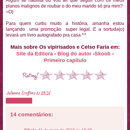
Algum se habilita ou vou ter que seguir com os meus
planos malignos de roubar o do meu marido só pra mim?
=O)
Para quem curtiu muito a história, amanha estou
lançando uma promoção super legal. E a sortuda(o)
levará um livro autografado pra casa ^^
Mais sobre Os vipirisados e Celso Faria em:
Site da Editora
-
Blog do autor
-
Skoob
-
Primeiro capítulo
Julianna Steffens
às
18:31
Compartilhar
14 comentários: