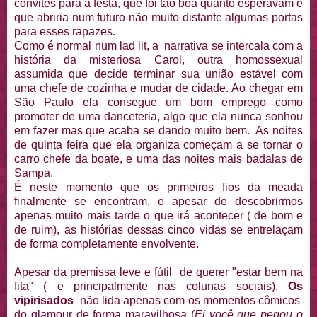
convites para a festa, que foi tão boa quanto esperavam e
que abriria num futuro não muito distante algumas portas
para esses rapazes.
Como é normal num lad lit, a narrativa se intercala com a
história da misteriosa Carol, outra homossexual
assumida que decide terminar sua união estável com
uma chefe de cozinha e mudar de cidade. Ao chegar em
São Paulo ela consegue um bom emprego como
promoter de uma danceteria, algo que ela nunca sonhou
em fazer mas que acaba se dando muito bem. As noites
de quinta feira que ela organiza começam a se tornar o
carro chefe da boate, e uma das noites mais badalas de
Sampa.
É neste momento que os primeiros fios da meada
finalmente se encontram, e apesar de descobrirmos
apenas muito mais tarde o que irá acontecer ( de bom e
de ruim), as histórias dessas cinco vidas se entrelaçam
de forma completamente envolvente.
Apesar da premissa leve e fútil de querer "estar bem na
fita" ( e principalmente nas colunas sociais),
Os
vipirisados
não lida apenas com os momentos cômicos
do glamour de forma maravilhosa (
Ei você que pegou o