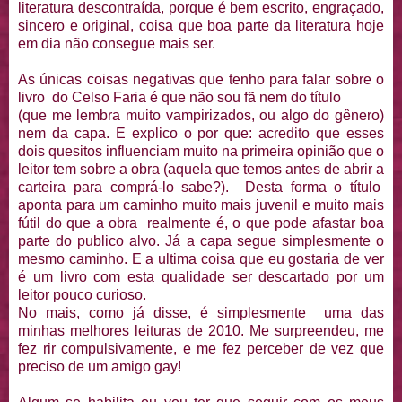
literatura descontraída, porque é bem escrito, engraçado,
sincero e original, coisa que boa parte da literatura hoje
em dia não consegue mais ser.
As únicas coisas negativas que tenho para falar sobre o
livro do Celso Faria é que não sou fã nem do título
(que me lembra muito vampirizados, ou algo do gênero)
nem da capa. E explico o por que: acredito que esses
dois quesitos influenciam muito na primeira opinião que o
leitor tem sobre a obra (aquela que temos antes de abrir a
carteira para comprá-lo sabe?). Desta forma o título
aponta para um caminho muito mais juvenil e muito mais
fútil do que a obra realmente é, o que pode afastar boa
parte do publico alvo. Já a capa segue simplesmente o
mesmo caminho. E a ultima coisa que eu gostaria de ver
é um livro com esta qualidade ser descartado por um
leitor pouco curioso.
No mais, como já disse, é simplesmente uma das
minhas melhores leituras de 2010. Me surpreendeu, me
fez rir compulsivamente, e me fez perceber de vez que
preciso de um amigo gay!