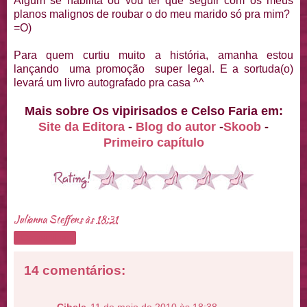
Algum se habilita ou vou ter que seguir com os meus
planos malignos de roubar o do meu marido só pra mim?
=O)
Para quem curtiu muito a história, amanha estou
lançando uma promoção super legal. E a sortuda(o)
levará um livro autografado pra casa ^^
Mais sobre Os vipirisados e Celso Faria em:
Site da Editora
-
Blog do autor
-
Skoob
-
Primeiro capítulo
Julianna Steffens
às
18:31
Compartilhar
14 comentários: