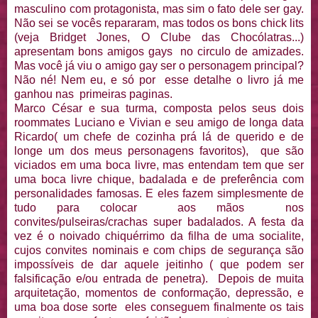
masculino com protagonista, mas sim o fato dele ser gay.
Não sei se vocês repararam, mas todos os bons chick lits
(veja Bridget Jones, O Clube das Chocólatras...)
apresentam bons amigos gays no circulo de amizades.
Mas você já viu o amigo gay ser o personagem principal?
Não né! Nem eu, e só por esse detalhe o livro já me
ganhou nas primeiras paginas.
Marco César e sua turma, composta pelos seus dois
roommates Luciano e Vivian e seu amigo de longa data
Ricardo( um chefe de cozinha prá lá de querido e de
longe um dos meus personagens favoritos), que são
viciados em uma boca livre, mas entendam tem que ser
uma boca livre chique, badalada e de preferência com
personalidades famosas. E eles fazem simplesmente de
tudo para colocar aos mãos nos
convites/pulseiras/crachas super badalados. A festa da
vez é o noivado chiquérrimo da filha de uma socialite,
cujos convites nominais e com chips de segurança são
impossíveis de dar aquele jeitinho ( que podem ser
falsificação e/ou entrada de penetra). Depois de muita
arquitetação, momentos de conformação, depressão, e
uma boa dose sorte eles conseguem finalmente os tais