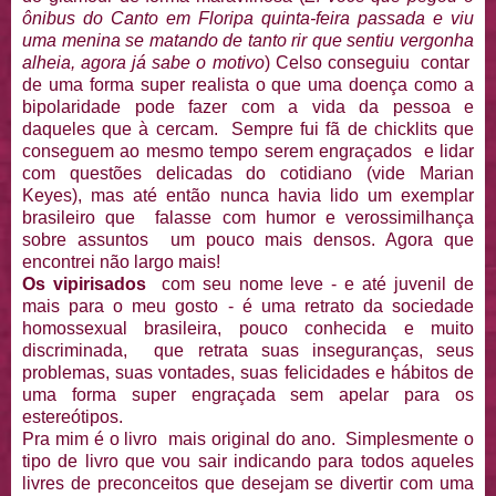
ônibus do Canto em Floripa quinta-feira passada e viu
uma menina se matando de tanto rir que sentiu vergonha
alheia, agora já sabe o motivo
) Celso conseguiu contar
de uma forma super realista o que uma doença como a
bipolaridade pode fazer com a vida da pessoa e
daqueles que à cercam. Sempre fui fã de chicklits que
conseguem ao mesmo tempo serem engraçados e lidar
com questões delicadas do cotidiano (vide Marian
Keyes), mas até então nunca havia lido um exemplar
brasileiro que falasse com humor e verossimilhança
sobre assuntos um pouco mais densos. Agora que
encontrei não largo mais!
Os vipirisados
com seu nome leve - e até juvenil de
mais para o meu gosto - é uma retrato da sociedade
homossexual brasileira, pouco conhecida e muito
discriminada, que retrata suas inseguranças, seus
problemas, suas vontades, suas felicidades e hábitos de
uma forma super engraçada sem apelar para os
estereótipos.
Pra mim é o livro mais original do ano. Simplesmente o
tipo de livro que vou sair indicando para todos aqueles
livres de preconceitos que desejam se divertir com uma