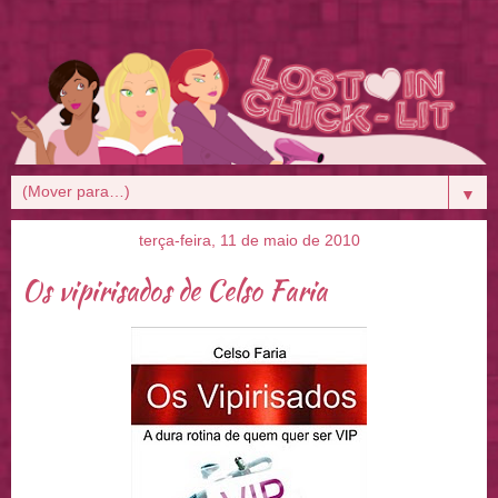
▼
terça-feira, 11 de maio de 2010
Os vipirisados de Celso Faria