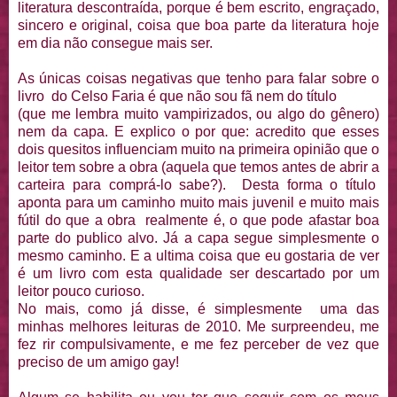
literatura descontraída, porque é bem escrito, engraçado,
sincero e original, coisa que boa parte da literatura hoje
em dia não consegue mais ser.
As únicas coisas negativas que tenho para falar sobre o
livro do Celso Faria é que não sou fã nem do título
(que me lembra muito vampirizados, ou algo do gênero)
nem da capa. E explico o por que: acredito que esses
dois quesitos influenciam muito na primeira opinião que o
leitor tem sobre a obra (aquela que temos antes de abrir a
carteira para comprá-lo sabe?). Desta forma o título
aponta para um caminho muito mais juvenil e muito mais
fútil do que a obra realmente é, o que pode afastar boa
parte do publico alvo. Já a capa segue simplesmente o
mesmo caminho. E a ultima coisa que eu gostaria de ver
é um livro com esta qualidade ser descartado por um
leitor pouco curioso.
No mais, como já disse, é simplesmente uma das
minhas melhores leituras de 2010. Me surpreendeu, me
fez rir compulsivamente, e me fez perceber de vez que
preciso de um amigo gay!