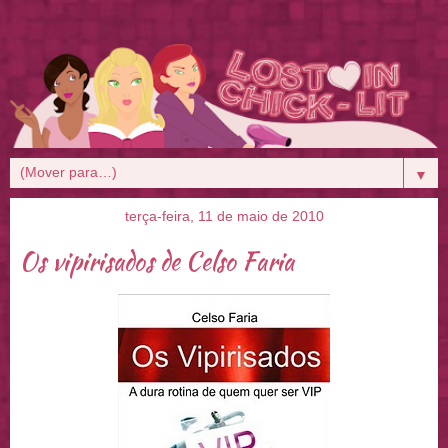
▼
terça-feira, 11 de maio de 2010
Os vipirisados de Celso Faria