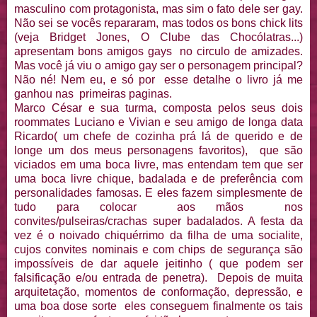
masculino com protagonista, mas sim o fato dele ser gay.
Não sei se vocês repararam, mas todos os bons chick lits
(veja Bridget Jones, O Clube das Chocólatras...)
apresentam bons amigos gays no circulo de amizades.
Mas você já viu o amigo gay ser o personagem principal?
Não né! Nem eu, e só por esse detalhe o livro já me
ganhou nas primeiras paginas.
Marco César e sua turma, composta pelos seus dois
roommates Luciano e Vivian e seu amigo de longa data
Ricardo( um chefe de cozinha prá lá de querido e de
longe um dos meus personagens favoritos), que são
viciados em uma boca livre, mas entendam tem que ser
uma boca livre chique, badalada e de preferência com
personalidades famosas. E eles fazem simplesmente de
tudo para colocar aos mãos nos
convites/pulseiras/crachas super badalados. A festa da
vez é o noivado chiquérrimo da filha de uma socialite,
cujos convites nominais e com chips de segurança são
impossíveis de dar aquele jeitinho ( que podem ser
falsificação e/ou entrada de penetra). Depois de muita
arquitetação, momentos de conformação, depressão, e
uma boa dose sorte eles conseguem finalmente os tais