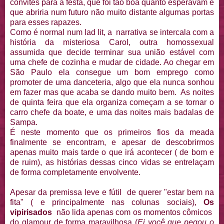
convites para a festa, que foi tão boa quanto esperavam e
que abriria num futuro não muito distante algumas portas
para esses rapazes.
Como é normal num lad lit, a narrativa se intercala com a
história da misteriosa Carol, outra homossexual
assumida que decide terminar sua união estável com
uma chefe de cozinha e mudar de cidade. Ao chegar em
São Paulo ela consegue um bom emprego como
promoter de uma danceteria, algo que ela nunca sonhou
em fazer mas que acaba se dando muito bem. As noites
de quinta feira que ela organiza começam a se tornar o
carro chefe da boate, e uma das noites mais badalas de
Sampa.
É neste momento que os primeiros fios da meada
finalmente se encontram, e apesar de descobrirmos
apenas muito mais tarde o que irá acontecer ( de bom e
de ruim), as histórias dessas cinco vidas se entrelaçam
de forma completamente envolvente.
Apesar da premissa leve e fútil de querer "estar bem na
fita" ( e principalmente nas colunas sociais),
Os
vipirisados
não lida apenas com os momentos cômicos
do glamour de forma maravilhosa (
Ei você que pegou o