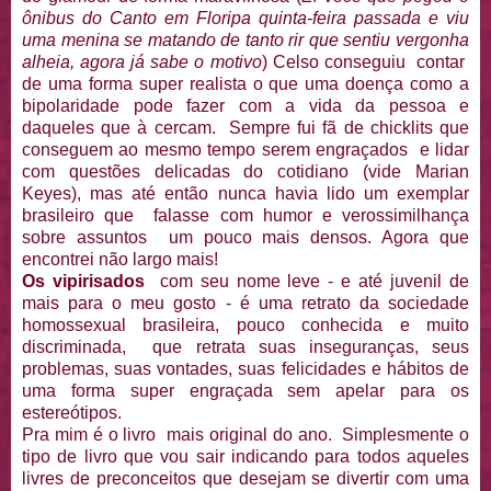
ônibus do Canto em Floripa quinta-feira passada e viu
uma menina se matando de tanto rir que sentiu vergonha
alheia, agora já sabe o motivo
) Celso conseguiu contar
de uma forma super realista o que uma doença como a
bipolaridade pode fazer com a vida da pessoa e
daqueles que à cercam. Sempre fui fã de chicklits que
conseguem ao mesmo tempo serem engraçados e lidar
com questões delicadas do cotidiano (vide Marian
Keyes), mas até então nunca havia lido um exemplar
brasileiro que falasse com humor e verossimilhança
sobre assuntos um pouco mais densos. Agora que
encontrei não largo mais!
Os vipirisados
com seu nome leve - e até juvenil de
mais para o meu gosto - é uma retrato da sociedade
homossexual brasileira, pouco conhecida e muito
discriminada, que retrata suas inseguranças, seus
problemas, suas vontades, suas felicidades e hábitos de
uma forma super engraçada sem apelar para os
estereótipos.
Pra mim é o livro mais original do ano. Simplesmente o
tipo de livro que vou sair indicando para todos aqueles
livres de preconceitos que desejam se divertir com uma