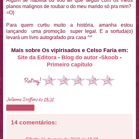
Algum se habilita ou vou ter que seguir com os meus
planos malignos de roubar o do meu marido só pra mim?
=O)
Para quem curtiu muito a história, amanha estou
lançando uma promoção super legal. E a sortuda(o)
levará um livro autografado pra casa ^^
Mais sobre Os vipirisados e Celso Faria em:
Site da Editora
-
Blog do autor
-
Skoob
-
Primeiro capítulo
Julianna Steffens
às
18:31
Compartilhar
14 comentários: